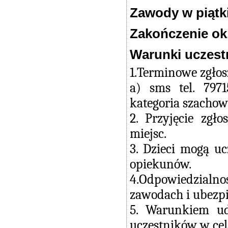
Zawody w piątki
Zakończenie ok.
Warunki uczest
1.Terminowe zgło
a) sms tel. 797
kategoria szachow
2. Przyjęcie zg
miejsc.
3. Dzieci mogą u
opiekunów.
4.Odpowiedzialn
zawodach i ubezpi
5. Warunkiem ud
uczestników w cel