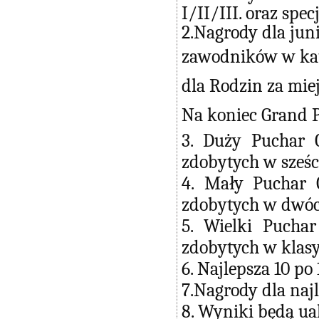
I/II/III. oraz spe
2.Nagrody dla juni
zawodników w kate
dla Rodzin za miejs
Na koniec Grand P
3. Duży Puchar 
zdobytych w sześc
4. Mały Puchar 
zdobytych w dwóch
5. Wielki Pucha
zdobytych w klasy
6. Najlepsza 10 po
7.Nagrody dla naj
8. Wyniki będą ua