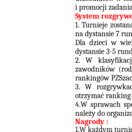
i promocji zadania
System rozgryw
1. Turnieje zost
na dystansie 7 ru
Dla dzieci w wi
dystansie 3-5 rund
2. W klasyfika
zawodników (rodz
rankingów PZSzach
3. W rozgrywka
otrzymać ranking
4.W sprawach spo
należy do organiza
Nagrody :
1.W każdym turnie