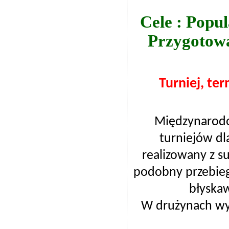
Cele : Popu
Przygotowa
Turniej, ter
Międzynarodo
turniejów dla
realizowany z s
podobny przebieg
błyskaw
W drużynach wys