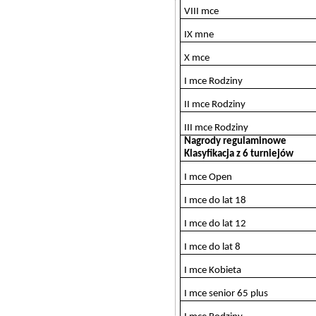
VIII mce
IX mne
X mce
I mce Rodziny
II mce Rodziny
III mce Rodziny
Nagrody regulaminowe
Klasyfikacja z 6 turniejów
I mce Open
I mce do lat 18
I mce do lat 12
I mce do lat 8
I mce Kobieta
I mce senior 65 plus