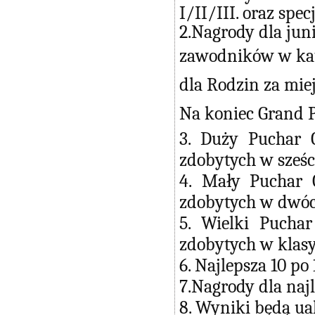
I/II/III. oraz spe
2.Nagrody dla juni
zawodników w kate
dla Rodzin za miejs
Na koniec Grand P
3. Duży Puchar 
zdobytych w sześc
4. Mały Puchar 
zdobytych w dwóch
5. Wielki Pucha
zdobytych w klasy
6. Najlepsza 10 po
7.Nagrody dla naj
8. Wyniki będą ua