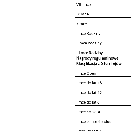
VIII mce
IX mne
X mce
I mce Rodziny
II mce Rodziny
III mce Rodziny
Nagrody regulaminowe
Klasyfikacja z 6 turniejów
I mce Open
I mce do lat 18
I mce do lat 12
I mce do lat 8
I mce Kobieta
I mce senior 65 plus