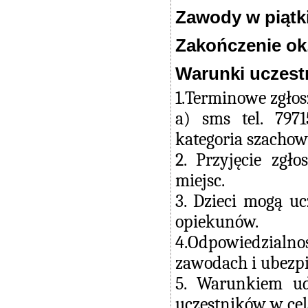
Zawody w piątki
Zakończenie ok.
Warunki uczest
1.Terminowe zgło
a) sms tel. 797
kategoria szachow
2. Przyjęcie zg
miejsc.
3. Dzieci mogą u
opiekunów.
4.Odpowiedzialn
zawodach i ubezpi
5. Warunkiem ud
uczestników w cel