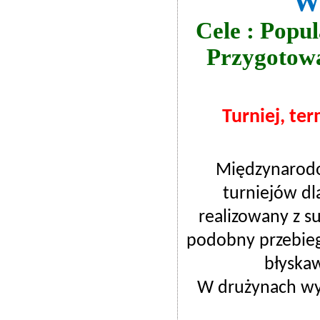
W
Cele : Popu
Przygotowa
Turniej, ter
Międzynarodo
turniejów dla
realizowany z s
podobny przebieg
błyskaw
W drużynach wys