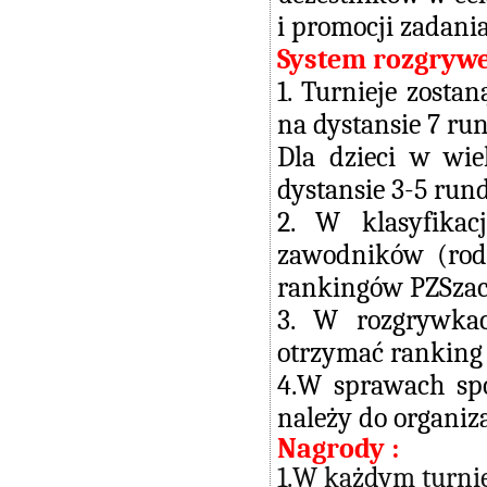
i promocji zadania
System rozgryw
1. Turnieje zost
na dystansie 7 ru
Dla dzieci w wi
dystansie 3-5 rund
2. W klasyfika
zawodników (rodz
rankingów PZSzach
3. W rozgrywka
otrzymać ranking
4.W sprawach spo
należy do organiza
Nagrody :
1.W każdym turnie