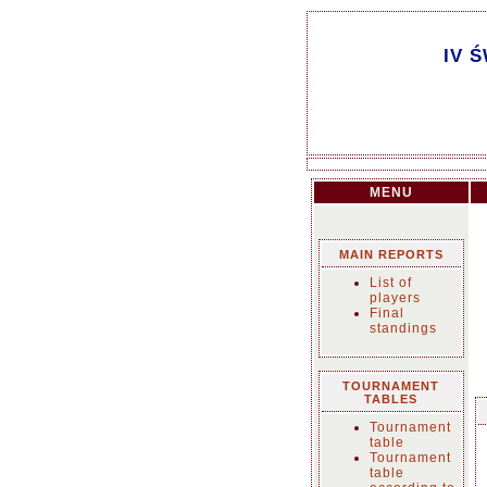
IV 
MENU
MAIN REPORTS
List of
players
Final
standings
TOURNAMENT
TABLES
Tournament
table
Tournament
table