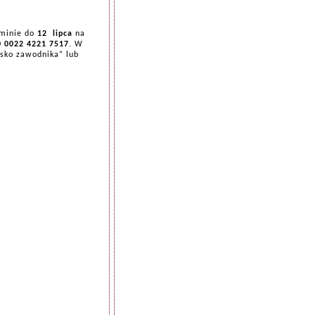
rminie do
12
lipca
na
0 0022 4221 7517
. W
isko zawodnika” lub