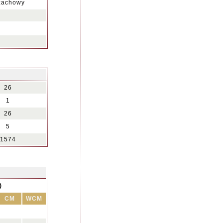
Szachowy
26
1
26
5
1574
)
CM
WCM