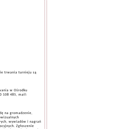
e trwania turnieju są
owania w Ośrodku
0 108 485, mail:
odę na gromadzenie,
owizualnych
owych, wywiadów i nagrań
cyjnych. Zgłoszenie