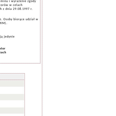
aminu i wyrażenie zgody
torów w celach
 z dnia 29.08.1997 r.
e. Osoby biorące udział w
KWM).
ją jedynie
ator
zach