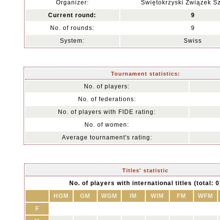
Organizer:
Świętokrzyski Związek 
Current round:
9
No. of rounds:
9
System:
Swiss
Tournament statistics:
No. of players:
No. of federations:
No. of players with FIDE rating:
No. of women:
Average tournament's rating:
Titles' statistic
No. of players with international titles (total: 0
HGM
GM
WGM
IM
WIM
FM
WFM
F