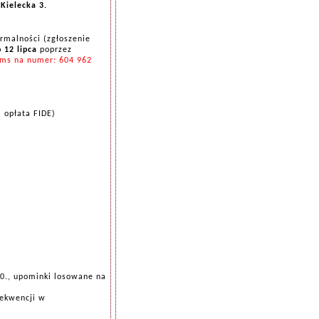
Kielecka 3.
rmalności (zgłoszenie
 12 lipc
a
poprzez
sms na numer: 604 962
 opłata FIDE)
10., upominki losowane na
rekwencji w
.