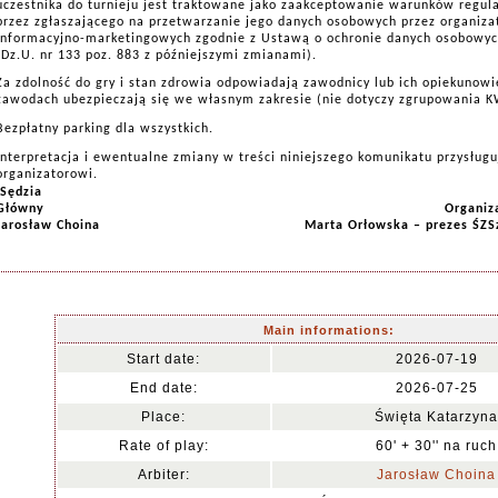
uczestnika do turnieju jest traktowane jako zaakceptowanie warunków regul
przez zgłaszającego na przetwarzanie jego danych osobowych przez organiza
informacyjno-marketingowych zgodnie z Ustawą o ochronie danych osobowych
(Dz.U. nr 133 poz. 883 z późniejszymi zmianami).
Za zdolność do gry i stan zdrowia odpowiadają zawodnicy lub ich opiekunowi
zawodach ubezpieczają się we własnym zakresie (nie dotyczy zgrupowania 
Bezpłatny parking dla wszystkich.
Interpretacja i ewentualne zmiany w treści niniejszego komunikatu przysługu
organizatorowi
.
Sędzia
Główny
Organiz
Jarosław Choina
Marta Orłowska – prezes ŚZS
Main informations:
Start date:
2026-07-19
End date:
2026-07-25
Place:
Święta Katarzyna
Rate of play:
60' + 30'' na ruch
Arbiter:
Jarosław Choina