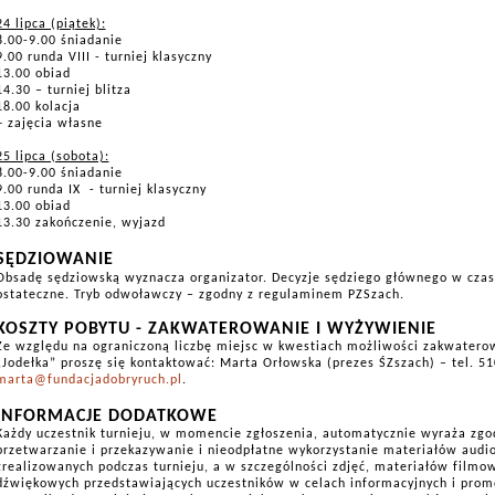
24 lipca (piątek):
8.00-9.00 śniadanie
9.00 runda VIII - turniej klasyczny
13.00 obiad
14.30 – turniej blitza
18.00 kolacja
+ zajęcia własne
25 lipca (sobota):
8.00-9.00 śniadanie
9.00 runda IX
- turniej klasyczny
13.00 obiad
13.30 zakończenie, wyjazd
SĘDZIOWANIE
Obsadę sędziowską wyznacza organizator.
Decyzje sędziego głównego w czasi
ostateczne. Tryb odwoławczy – zgodny z regulaminem PZSzach.
KOSZTY POBYTU - ZAKWATEROWANIE I WYŻYWIENIE
Ze względu na ograniczoną liczbę miejsc w kwestiach możliwości zakwater
„Jodełka” proszę się kontaktować: Marta Orłowska (prezes ŚZszach) – tel. 51
marta@fundacjadobryruch.pl
.
INFORMACJE DODATKOWE
Każdy uczestnik turnieju, w momencie zgłoszenia, automatycznie wyraża zg
przetwarzanie i przekazywanie i nieodpłatne wykorzystanie materiałów audi
zrealizowanych podczas turnieju, a w szczególności zdjęć, materiałów film
dźwiękowych przedstawiających uczestników w celach informacyjnych i promo