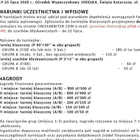
19-25 lipca 2026 r.
; Ośrodek Wypoczynkowy JODEŁKA, Święta Katarzyna, ul. 
WARUNKI UCZESTNICTWA i WPISOWE
W turniejach można wziąć udział pod warunkiem dopełnienia wymaganych fo
plus opłata wpisowego). Zgłoszenia do turniejów klasycznych przyjmujemy
do
formularz na stronie CHESSARBITER.COM e-mail:
jaroslaw.choina@op.pl
lub 
690
; do szachów błyskawicznych – do 22 lipca.
Wpisowe do turniejów:
Turniej klasyczny (P 60’+30’’ w obu grupach)
– GRUPA A (FIDE elo lub min. II kat.)
– 180 zł (w tym
– GRUPA B (maks. II kat., bez ograniczeń wiekowych)
– 150 zł
Turniej szachów błyskawicznych (P 3’+2’’ w obu grupach)
– GRUPA A (FIDE)
–
60 zł
– GRUPA B (do 10 lat)
–
50 zł
NAGRODY
Nagrody finansowe gwarantowane:
I miejsce: turniej klasyczny (A/B) – 800 zł/500 zł
II miejsce: turniej klasyczny (A/B) - 600 zł/400 zł
III miejsce: turniej klasyczny (A/B) - 400 zł/300 zł
IV miejsce: turniej klasyczny (A/B) - 200 zł/150 zł
V miejsce: turniej klasyczny (A/B) - 150 zł/100 zł
VI miejsce: turniej klasyczny (A/B) - 100 zł/50 zł
Dla zwycięzców grup (miejsca 1-3) puchary, nagrody rzeczowe za miejsca 7-
zakończeniu.
Organizator dopuszcza możliwość zwiększenia puli nagród w zależności od f
poszczególnych turniejach oraz pozyskania dodatkowych źródeł finansowania