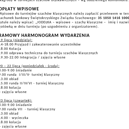
Nagrody w turniejach szachów błyskawicznych – wg oddzielnego komunikatu.
OPŁATY WPISOWE
Wpisowe do turniejów szachów klasycznych należy zapłacić przelewem w te
rachunek bankowy Świętokrzyskiego Związku Szachowego:
35 1050 1416 100
tytule należy wpisać: „JODEŁKA – wpisowe – szachy klasyczne –
imię i nazw
gotówką w dniu turnieju (po uzgodnieniu z organizatorem).
RAMOWY
HARMONOGRAM WYDARZENIA
19 lipca (niedziela):
14-18.00 Przyjazd i zakwaterowanie uczestników
18.00 Kolacja
19.00 odprawa techniczna do turnieju szachów klasycznych
19.30-22.00 Integracja / zajęcia własne
20 – 22 lipca (poniedziałek - środa):
8.00-9.00 śniadanie
9.00 runda
I/III/V- turniej klasyczny
13.00 obiad
15.00 runda II/IV/VI - turniej klasyczny
18.00 kolacja
+ zajęcia własne
23 lipca (czwartek):
8.00-9.00 śniadanie
9.00 runda VII
- turniej klasyczny
13.00 obiad
14.00 - wycieczka
18.00 kolacja
+ zajęcia własne