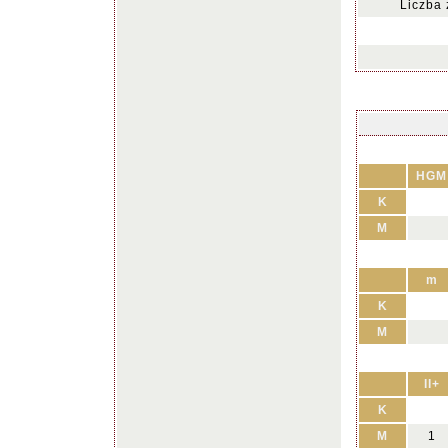
Liczba
HGM
K
M
m
K
M
II+
K
M
1