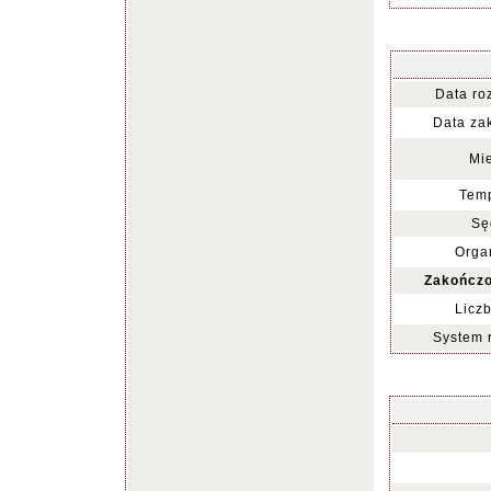
Data ro
Data za
Mie
Temp
Sę
Organ
Zakończo
Liczb
System 