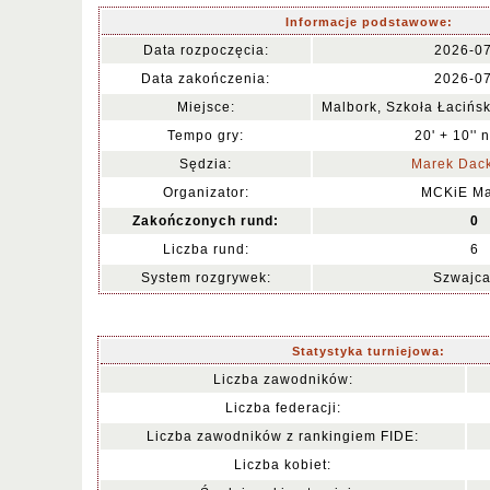
Informacje podstawowe:
Data rozpoczęcia:
2026-0
Data zakończenia:
2026-0
Miejsce:
Malbork, Szkoła Łacińsk
Tempo gry:
20' + 10'' 
Sędzia:
Marek Dack
Organizator:
MCKiE Ma
Zakończonych rund:
0
Liczba rund:
6
System rozgrywek:
Szwajca
Statystyka turniejowa:
Liczba zawodników:
Liczba federacji:
Liczba zawodników z rankingiem FIDE:
Liczba kobiet: