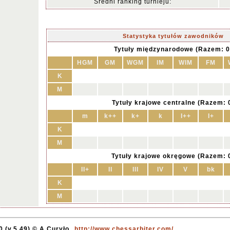
Średni ranking turnieju:
Statystyka tytułów zawodników
Tytuły międzynarodowe (Razem: 0
HGM
GM
WGM
IM
WIM
FM
K
M
Tytuły krajowe centralne (Razem: 
m
k++
k+
k
I++
I+
K
M
Tytuły krajowe okręgowe (Razem: 
II+
II
III
IV
V
bk
K
M
 (v.5.49) © A.Curyło
http://www.chessarbiter.com/