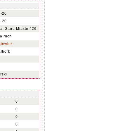
7-20
7-20
a, Stare Miasto 426
na ruch
iewicz
lbork
rski
0
0
0
0