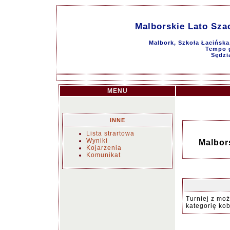
Malborskie Lato Sza
Malbork, Szkoła Łacińska
Tempo g
Sędzi
MENU
INNE
Lista strartowa
Wyniki
Malbor
Kojarzenia
Komunikat
Turniej z moż
kategorię kob