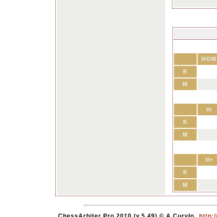
HGM
K
M
m
K
M
II+
K
M
ChessArbiter Pro 2010 (v.5.49) © A.Curyło
http: