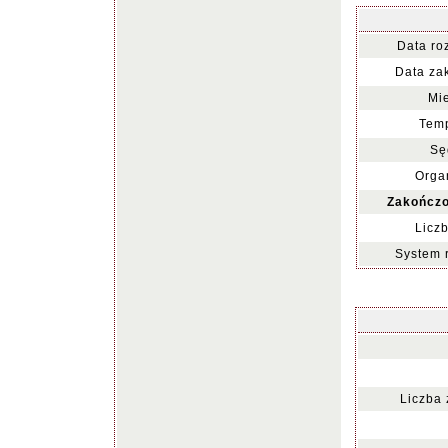
Data ro
Data za
Mie
Temp
Sę
Organ
Zakończo
Liczb
System 
Liczba