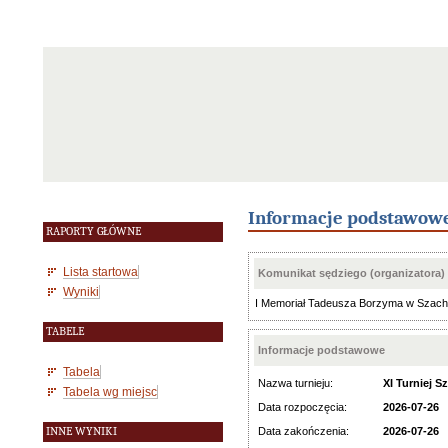
Informacje podstawow
RAPORTY GŁÓWNE
Lista startowa
Komunikat sędziego (organizatora)
Wyniki
I Memoriał Tadeusza Borzyma w Szachac
TABELE
Informacje podstawowe
Tabela
Nazwa turnieju:
XI Turniej 
Tabela wg miejsc
Data rozpoczęcia:
2026-07-26
INNE WYNIKI
Data zakończenia:
2026-07-26