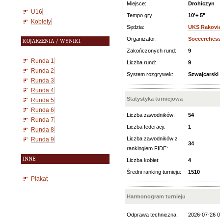
Miejsce:
Drohiczyn
U16
Tempo gry:
10'+ 5"
Kobiety
Sędzia:
UKS Rakovi
Organizator:
Soccerches
KOJARZENIA / WYNIKI
Zakończonych rund:
9
Runda 1
Liczba rund:
9
Runda 2
System rozgrywek:
Szwajcarski
Runda 3
Runda 4
Statystyka turniejowa
Runda 5
Runda 6
Liczba zawodników:
54
Runda 7
Liczba federacji:
1
Runda 8
Liczba zawodników z
Runda 9
34
rankingiem FIDE:
INNE
Liczba kobiet:
4
Średni ranking turnieju:
1510
Plakat
Harmonogram turnieju
Odprawa techniczna:
2026-07-26 0