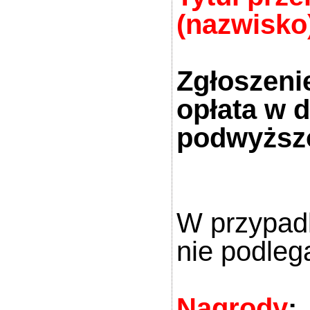
(nazwisko)
Zgłoszenie
opłata w 
podwyższ
W przypadk
nie podleg
Nagrody
: