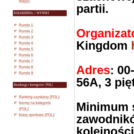
miejsc
partii
.
KOJARZENIA / WYNIKI
Runda 1
Organizat
Runda 2
Runda 3
Kingdom
Runda 4
Runda 5
Runda 6
Runda 7
Adres
: 0
Runda 8
Runda 9
56A, 3 pię
Rankingi i kategorie (POL)
Ranking uzyskany (POL)
Minimum s
Normy na kategorie
(POL)
zawodnikó
Klasy sportowe (POL)
kolejnośc