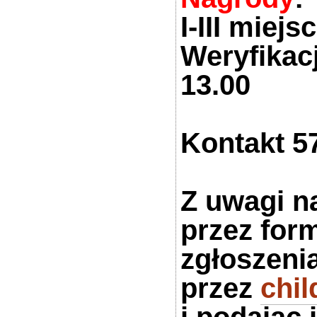
I-III miej
Weryfikacj
13.00
Kontakt 5
Z uwagi na
przez for
zgłoszeni
przez
chi