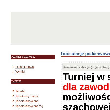
Informacje podstawow
RAPORTY GŁÓWNE
Lista startowa
Komunikat sędziego (organizatora)
Wyniki
Turniej w
TABELE
dla zawod
Tabela
możliwości
Tabela wg miejsc
Tabela klasyczna
szachowe
Tabela klasyczna wg