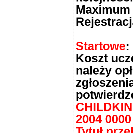
Maximum 
Rejestrac
Startowe
:
Koszt ucz
należy op
zgłoszeni
potwierdz
CHILDKING
2004 0000
Tytuł prze