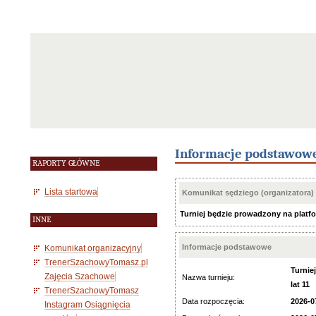
Informacje podstawow
RAPORTY GŁÓWNE
Lista startowa
Komunikat sędziego (organizatora)
Turniej będzie prowadzony na platfor
INNE
Informacje podstawowe
Komunikat organizacyjny
TrenerSzachowyTomasz.pl
Turnie
Zajęcia Szachowe
Nazwa turnieju:
lat 11
TrenerSzachowyTomasz
Data rozpoczęcia:
2026-0
Instagram Osiągnięcia