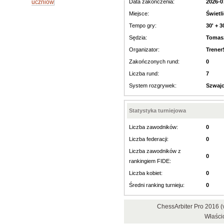
uczniów
Data zakończenia:
2026-0
Miejsce:
Świetl
Tempo gry:
30' + 3
Sędzia:
Tomas
Organizator:
Trene
Zakończonych rund:
0
Liczba rund:
7
System rozgrywek:
Szwajc
Statystyka turniejowa
Liczba zawodników:
0
Liczba federacji:
0
Liczba zawodników z
0
rankingiem FIDE:
Liczba kobiet:
0
Średni ranking turnieju:
0
ChessArbiter Pro 2016 
Właści