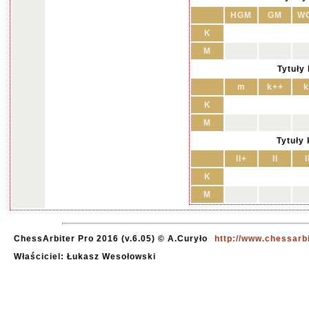
HGM
GM
W
K
M
Tytuły
m
k++
k
K
M
Tytuły
II+
II
I
K
M
ChessArbiter Pro 2016 (v.6.05) © A.Curyło
http://www.chessarb
Właściciel: Łukasz Wesołowski