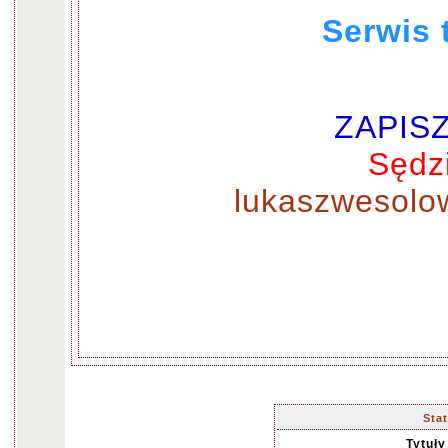
Serwis 
ZAPISZ 
Sędz
lukaszwesolo
Sta
Tytuł