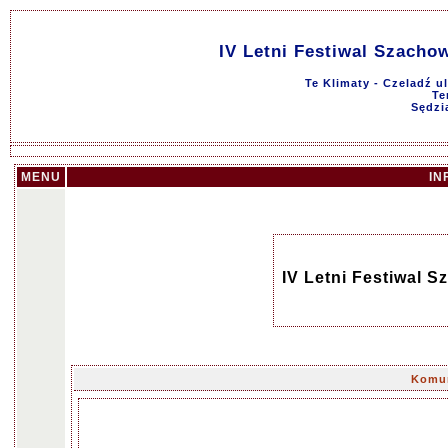
IV Letni Festiwal Szacho
Te Klimaty - Czeladź u
Te
Sędzi
MENU
IN
IV Letni Festiwal S
Komun