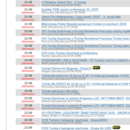
21-08
V Piekielne Grand Prix - 3 Turniej
planowany
Ustroń [aktualizacja:06-06-2026]
21-08
Szybkie FIDE granie w Hetmanie 23_2026
planowany
Warszawa [aktualizacja:21-06-2026]
21-08
Grand Prix Białegostoku "Lato-Jesień 2026" - 3. runda blitz
planowany
Białystok [aktualizacja:10-07-2026]
21-08
Mistrzostwa Polski Niepełnosprawnych Kobiet w szachach 2026
planowany
Brok [aktualizacja:11-07-2026]
22-08
XXI Turniej Szachowy o Puchar Burmistrza Pszczyny szachy szyb
planowany
Pszczyna [aktualizacja:26-05-2026]
22-08
XXI Turniej Szachowy o Puchar Burmistrza Pszczyny Turniej dzieci
planowany
Pszczyna [aktualizacja:26-05-2026]
22-08
XXI Turniej Szachowy o Puchar Burmistrza Pszczyny Turniej dzieci
planowany
Pszczyna [aktualizacja:26-05-2026]
22-08
XVII Letni Turniej Szachowy w Amfiteatrze
planowany
Tarnów [aktualizacja:30-05-2026]
22-08
POŻEGNANIE LATA Z SZACHAMI - XX Turniej szachów szybkich 
planowany
Marki [aktualizacja:15-07-2026]
22-08
Turniej Obrońców Głogowa - Grupa A
planowany
Głogów [aktualizacja:05-08-2026]
22-08
Turniej dla dzieci do 14 lat na III (III i II kobiecą) kategorię w Chi
planowany
Warszawa [aktualizacja:04-08-2026]
22-08
Turniej dla DZIECI do 14 lat na II (II i I kobiecą) kategorię w Chil
planowany
Warszawa [aktualizacja:05-08-2026]
22-08
Turniej wakacyjny dla dzieci
planowany
Tczew [aktualizacja:02-07-2026]
22-08
Turniej Szachowy w ramach Programu LZS "AKTYWNA WIEŚ" 202
planowany
Kamień [aktualizacja:29-07-2026]
22-08
Turniej Szachowy w ramach Programu LZS "AKTYWNA WIEŚ" 202
planowany
Kamień [aktualizacja:29-07-2026]
22-08
XVI FESTIWAL SZACHOWY ŚWIĘTOKRZYSKIE 2026 - GRUPA A 
planowany
Sielpia Wielka k./Końskich [aktualizacja:21-07-2026]
22-08
XVIII Turniej o kategorie szachowe - Grupa1600+
planowany
Kraków [aktualizacja:27-07-2026]
22-08
XVIII Turniej o kategorie szachowe - Grupa do 1400