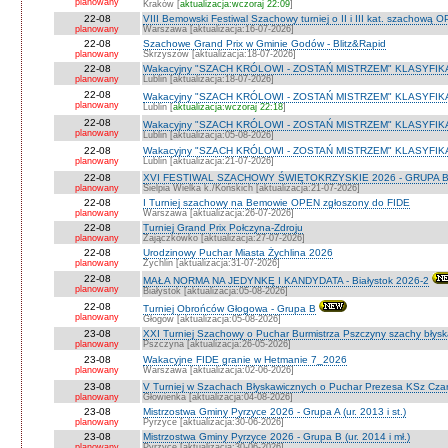
planowany
Kraków [
aktualizacja:wczoraj 22:09
]
22-08
VIII Bemowski Festiwal Szachowy turniej o II i III kat. szachową 
planowany
Warszawa [aktualizacja:16-07-2026]
22-08
Szachowe Grand Prix w Gminie Godów - Blitz&Rapid
planowany
Skrzyszów [aktualizacja:18-07-2026]
22-08
Wakacyjny "SZACH KRÓLOWI - ZOSTAŃ MISTRZEM" KLASYFIK
planowany
Lublin [aktualizacja:18-07-2026]
22-08
Wakacyjny "SZACH KRÓLOWI - ZOSTAŃ MISTRZEM" KLASYFIK
planowany
Lublin [
aktualizacja:wczoraj 22:18
]
22-08
Wakacyjny "SZACH KRÓLOWI - ZOSTAŃ MISTRZEM" KLASYFI
planowany
Lublin [aktualizacja:05-08-2026]
22-08
Wakacyjny "SZACH KRÓLOWI - ZOSTAŃ MISTRZEM" KLASYFIKA
planowany
Lublin [aktualizacja:21-07-2026]
22-08
XVI FESTIWAL SZACHOWY ŚWIĘTOKRZYSKIE 2026 - GRUPA 
planowany
Sielpia Wielka k./Końskich [aktualizacja:21-07-2026]
22-08
I Turniej szachowy na Bemowie OPEN zgłoszony do FIDE
planowany
Warszawa [aktualizacja:26-07-2026]
22-08
Turniej Grand Prix Połczyna-Zdroju
planowany
Zajączkówko [aktualizacja:27-07-2026]
22-08
Urodzinowy Puchar Miasta Żychlina 2026
planowany
Żychlin [aktualizacja:31-07-2026]
22-08
MAŁA NORMA NA JEDYNKĘ I KANDYDATA - Białystok 2026-2
planowany
Białystok [aktualizacja:05-08-2026]
22-08
Turniej Obrońców Głogowa - Grupa B
planowany
Głogów [aktualizacja:05-08-2026]
23-08
XXI Turniej Szachowy o Puchar Burmistrza Pszczyny szachy błys
planowany
Pszczyna [aktualizacja:26-05-2026]
23-08
Wakacyjne FIDE granie w Hetmanie 7_2026
planowany
Warszawa [aktualizacja:02-06-2026]
23-08
V Turniej w Szachach Błyskawicznych o Puchar Prezesa KSz Cza
planowany
Głowienka [aktualizacja:04-08-2026]
23-08
Mistrzostwa Gminy Pyrzyce 2026 - Grupa A (ur. 2013 i st.)
planowany
Pyrzyce [aktualizacja:30-06-2026]
23-08
Mistrzostwa Gminy Pyrzyce 2026 - Grupa B (ur. 2014 i mł.)
planowany
Pyrzyce [aktualizacja:30-06-2026]