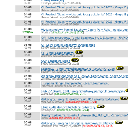
03-08
Turniej Wakacyjny
07-08
Kwidzyn [aktualizacja:20-07-2026]
04-08
VII Festiwal "Szachy w Ustroniu łączą pokolenia" 2026 - Grupa D (
07-08
Ustroń [aktualizacja:03-07-2026]
04-08
VII Festiwal "Szachy w Ustroniu łączą pokolenia" 2026 - Grupa E (
07-08
Ustroń [aktualizacja:03-07-2026]
04-08
VII Festiwal "Szachy w Ustroniu łączą pokolenia" 2026 - Grupa F (
07-08
Ustroń [aktualizacja:03-07-2026]
05-08
Międzynarodowy Turniej Szachowy Cztery Pory Roku - edycja Let
trwający
Iwonicz [
aktualizacja:wczoraj 17:50
]
05-08
XVIII Międzynarodowy Turniej Szachowy im. J. Zukertorta - RAPI
05-08
Lublin [aktualizacja:05-08-2026]
05-08
XIII Letni Turniej Szachowy w Amfiteatrze
05-08
Tarnów [aktualizacja:30-05-2026]
05-08
44 Turniej Szach-Matowy
05-08
Wiśniowa [aktualizacja:05-08-2026]
05-08
XXV Szachowa Środa
05-08
Bytów [aktualizacja:05-08-2026]
05-08
Szachowy Turniej Przyjaźni ZBĄSZYŃ - MAJORKA 2026
05-08
Zbąszyń [aktualizacja:05-08-2026]
06-08
Wieczorny Blitz Anderssena | Festiwal Szachowy im. Adolfa Ande
06-08
Wrocław [aktualizacja:25-05-2026]
06-08
European Shogi Championship - Team Tournament
06-08
Paderborn [aktualizacja:07-07-2026]
06-08
Klub P.Z.Szach. (653 turniej czwartkowy pamięci P. Wajszczyka)
06-08
Warszawa [
aktualizacja:wczoraj 21:27
]
06-08
Wakacyjny turniej dla młodzieży ur 2011 i młodsi w Miszewie
06-08
Miszewo Murowane [
aktualizacja:dzisiaj 13:24
]
06-08
I Turniej dla dzieci w bibliotece publicznej
06-08
Świnoujście [
aktualizacja:wczoraj 17:44
]
06-08
Szachy w plenerze w Parku Ludowym 16_00-19_00! Zapraszamy!
06-08
Lublin [
aktualizacja:dzisiaj 14:23
]
06-08
Wakacyjny turniej na II kategorię szachową w Ostrołęce
07-08
Ostrołęka Park Wodny AQARIUM [
aktualizacja:dzisiaj 13:35
]