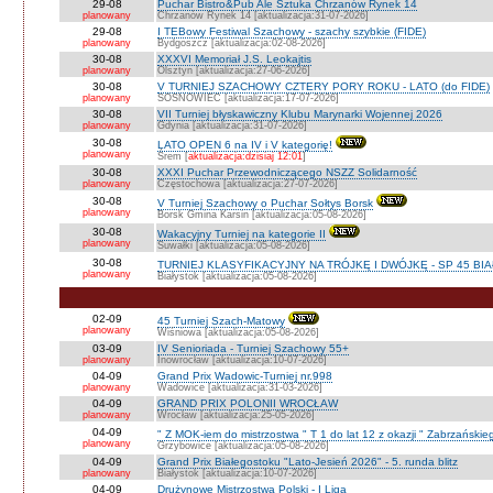
29-08
Puchar Bistro&Pub Ale Sztuka Chrzanów Rynek 14
planowany
Chrzanów Rynek 14 [aktualizacja:31-07-2026]
29-08
I TEBowy Festiwal Szachowy - szachy szybkie (FIDE)
planowany
Bydgoszcz [aktualizacja:02-08-2026]
30-08
XXXVI Memoriał J.S. Leokajtis
planowany
Olsztyn [aktualizacja:27-06-2026]
30-08
V TURNIEJ SZACHOWY CZTERY PORY ROKU - LATO (do FIDE)
planowany
SOSNOWIEC [aktualizacja:17-07-2026]
30-08
VII Turniej błyskawiczny Klubu Marynarki Wojennej 2026
planowany
Gdynia [aktualizacja:31-07-2026]
30-08
LATO OPEN 6 na IV i V kategorię!
planowany
Śrem [
aktualizacja:dzisiaj 12:01
]
30-08
XXXI Puchar Przewodniczącego NSZZ Solidarność
planowany
Częstochowa [aktualizacja:27-07-2026]
30-08
V Turniej Szachowy o Puchar Sołtys Borsk
planowany
Borsk Gmina Karsin [aktualizacja:05-08-2026]
30-08
Wakacyjny Turniej na kategorie II
planowany
Suwałki [aktualizacja:05-08-2026]
30-08
TURNIEJ KLASYFIKACYJNY NA TRÓJKĘ I DWÓJKĘ - SP 45 BI
planowany
Białystok [aktualizacja:05-08-2026]
02-09
45 Turniej Szach-Matowy
planowany
Wiśniowa [aktualizacja:05-08-2026]
03-09
IV Senioriada - Turniej Szachowy 55+
planowany
Inowrocław [aktualizacja:10-07-2026]
04-09
Grand Prix Wadowic-Turniej nr.998
planowany
Wadowice [aktualizacja:31-03-2026]
04-09
GRAND PRIX POLONII WROCŁAW
planowany
Wrocław [aktualizacja:25-05-2026]
04-09
" Z MOK-iem do mistrzostwa " T 1 do lat 12 z okazji " Zabrzańskie
planowany
Grzybowice [aktualizacja:05-08-2026]
04-09
Grand Prix Białegostoku "Lato-Jesień 2026" - 5. runda blitz
planowany
Białystok [aktualizacja:10-07-2026]
04-09
Drużynowe Mistrzostwa Polski - I Liga