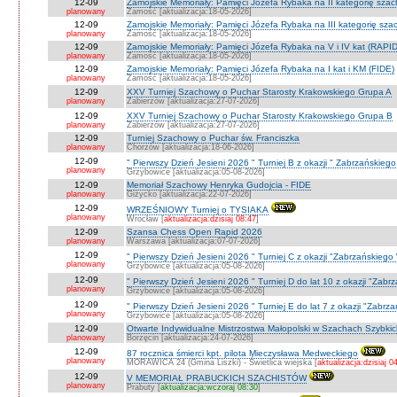
12-09
Zamojskie Memoriały: Pamięci Józefa Rybaka na II kategorię sza
planowany
Zamość [aktualizacja:18-05-2026]
12-09
Zamojskie Memoriały: Pamięci Józefa Rybaka na III kategorię sz
planowany
Zamość [aktualizacja:18-05-2026]
12-09
Zamojskie Memoriały: Pamięci Józefa Rybaka na V i IV kat (RAPI
planowany
Zamość [aktualizacja:18-05-2026]
12-09
Zamojskie Memoriały: Pamięci Józefa Rybaka na I kat i KM (FIDE)
planowany
Zamość [aktualizacja:18-05-2026]
12-09
XXV Turniej Szachowy o Puchar Starosty Krakowskiego Grupa A
planowany
Zabierzów [aktualizacja:27-07-2026]
12-09
XXV Turniej Szachowy o Puchar Starosty Krakowskiego Grupa B
planowany
Zabierzów [aktualizacja:27-07-2026]
12-09
Turniej Szachowy o Puchar św. Franciszka
planowany
Chorzów [aktualizacja:18-06-2026]
12-09
" Pierwszy Dzień Jesieni 2026 " Turniej B z okazji " Zabrzańskieg
planowany
Grzybowice [aktualizacja:05-08-2026]
12-09
Memoriał Szachowy Henryka Gudojcia - FIDE
planowany
Giżycko [aktualizacja:22-07-2026]
12-09
WRZEŚNIOWY Turniej o TYSIAKA
planowany
Wrocław [
aktualizacja:dzisiaj 08:47
]
12-09
Szansa Chess Open Rapid 2026
planowany
Warszawa [aktualizacja:07-07-2026]
12-09
" Pierwszy Dzień Jesieni 2026 " Turniej C z okazji "Zabrzańskiego
planowany
Grzybowice [aktualizacja:05-08-2026]
12-09
" Pierwszy Dzień Jesieni 2026 " Turniej D do lat 10 z okazji "Zab
planowany
Grzybowice [aktualizacja:05-08-2026]
12-09
" Pierwszy Dzień Jesieni 2026 " Turniej E do lat 7 z okazji "Zabrz
planowany
Grzybowice [aktualizacja:05-08-2026]
12-09
Otwarte Indywidualne Mistrzostwa Małopolski w Szachach Szybki
planowany
Borzęcin [aktualizacja:24-07-2026]
12-09
87 rocznica śmierci kpt. pilota Mieczysława Medweckiego
planowany
MORAWICA 24 (Gmina Liszki) - Świetlica wiejska [
aktualizacja:dzisiaj 0
12-09
V MEMORIAŁ PRABUCKICH SZACHISTÓW
planowany
Prabuty [
aktualizacja:wczoraj 08:30
]