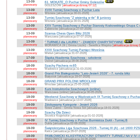
13-09
61. MOKATE_O Puchar Gminy Goleszów
planowany
GOLESZÓW [
aktualizacja:dzisiaj 07:12
]
13-09
XVIII Turniej Szachowy o Puchar Lata
planowany
Wiśniew [aktualizacja:30-01-2026]
13-09
Turniej Szachowy "Z wisienką w tle" B juniorzy
planowany
Wiśniew [aktualizacja:30-01-2026]
13-09
XXV Turniej Szachowy o Puchar Starosty Krakowskiego Grupa C d
planowany
Zabierzów [aktualizacja:27-07-2026]
13-09
Szansa Chess Open Blitz 2026
planowany
Warszawa [aktualizacja:07-07-2026]
13-09
" TURNIEJ dla LAURKI " - ZAWODY CHARYTATYWNE
planowany
MORAWICA 24 ( Gmina Liszki) - Świetlica Wiejska [
aktualizacja:dzisiaj 
13-09
XXIII Szachowy Turniej Pamięci Września
planowany
Wieluń [aktualizacja:31-07-2026]
17-09
Śląska Akademia Szachowa - szkolenie
planowany
Ustroń [aktualizacja:28-06-2026]
18-09
Szachy Fischera nr.65
planowany
Wadowice [aktualizacja:31-03-2026]
18-09
Grand Prix Białegostoku "Lato-Jesień 2026" - 7. runda blitz
planowany
Białystok [aktualizacja:18-07-2026]
18-09
GRAND PRIX POLONII WROCŁAW
planowany
Wrocław [aktualizacja:25-05-2026]
18-09
Kurs Instruktorów Szachowych (online)
planowany
Warszawa (online) [aktualizacja:30-05-2026]
19-09
Weekend Szachowy w Wadowicach IX Turniej Szachowy o Puchar S
planowany
Wadowice [aktualizacja:13-07-2026]
19-09
Zdobywamy Kategorie - Jesień 2026
planowany
Nowe Żabno - Gmina Nowa Sól [aktualizacja:18-01-2026]
19-09
Szachy Dla Dzieci
planowany
Strzelce Krajeńskie [aktualizacja:01-02-2026]
19-09
IV Turniej Szachowy o Puchar Burmistrza Dukli - Turniej B
planowany
Dukla [aktualizacja:02-06-2026]
19-09
Świętokrzyska Liga Szachowa 2026 - Turniej III (A) - od 1600 PZ
planowany
Kielce [aktualizacja:26-07-2026]
19-09
PAWŁOWICKI KLASYFIKACYJNY OTWARTY TURNIEJ NA V IV i I
planowany
PAWŁOWICE [aktualizacja:24-06-2026]