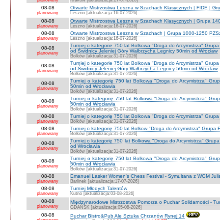
planowany
Kraków [aktualizacja:27-07-2026]
08-08
Otwarte Mistrzostwa Leszna w Szachach Klasycznych | FIDE | G
planowany
Leszno [aktualizacja:16-07-2026]
08-08
Otwarte Mistrzostwa Leszna w Szachach Klasycznych | Grupa 1
planowany
Leszno [aktualizacja:16-07-2026]
08-08
Otwarte Mistrzostwa Leszna w Szachach | Grupa 1000-1250 PZS
planowany
Leszno [aktualizacja:16-07-2026]
Turniej o kategorie 750 lat Bolkowa "Droga do Arcymistrza" G
08-08
od Świdnicy Jeleniej Góry Wałbrzycha Legnicy 50min od Wrocław
planowany
Bolków [aktualizacja:31-07-2026]
Turniej o kategorie 750 lat Bolkowa "Droga do Arcymistrza" G
08-08
od Świdnicy Jeleniej Góry Wałbrzycha Legnicy 50min od Wrocław
planowany
Bolków [aktualizacja:31-07-2026]
Turniej o kategorię 750 lat Bolkowa "Droga do Arcymistrza" Gr
08-08
50min od Wrocławia
planowany
Bolków [aktualizacja:31-07-2026]
Turniej o kategorię 750 lat Bolkowa "Droga do Arcymistrza" Gr
08-08
50min od Wrocławia
planowany
Bolków [aktualizacja:31-07-2026]
08-08
Turniej o kategorię 750 lat Bolkowa "Droga do Arcymistrza" Grup
planowany
Bolków [aktualizacja:31-07-2026]
08-08
Turniej o kategorię 750 lat Bolkow "Droga do Arcymistrza" Grupa F
planowany
Bolków [aktualizacja:31-07-2026]
Turniej o kategorię 750 lat Bolkowa "Droga do Arcymistrza" Gru
08-08
od Wrocławia
planowany
Bolków [aktualizacja:31-07-2026]
Turniej o kategorię 750 lat Bolkowa "Droga do Arcymistrza" Gr
08-08
50min od Wrocławia
planowany
Bolków [aktualizacja:31-07-2026]
08-08
Emanuel Lasker Women's Chess Festival - Symultana z WGM Julią
planowany
Barlinek [aktualizacja:17-07-2026]
08-08
Turniej Młodych Talentów
planowany
Kutno [aktualizacja:03-08-2026]
08-08
Międzynarodowe Mistrzostwa Pomorza o Puchar Solidarności - Tur
planowany
GDAŃSK [aktualizacja:05-08-2026]
08-08
Puchar Bistro&Pub Ale Sztuka Chrzanów Rynej 14