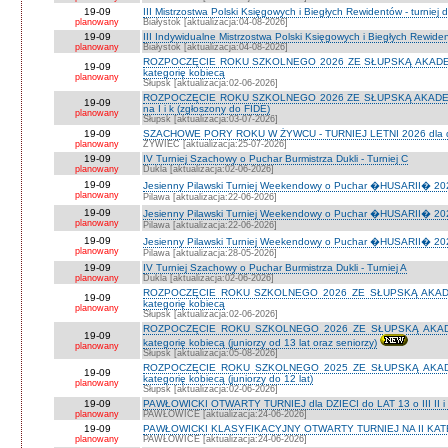
19-09
III Mistrzostwa Polski Księgowych i Biegłych Rewidentów - turniej d
planowany
Białystok [aktualizacja:04-08-2026]
19-09
III Indywidualne Mistrzostwa Polski Księgowych i Biegłych Rewid
planowany
Białystok [aktualizacja:04-08-2026]
ROZPOCZĘCIE ROKU SZKOLNEGO 2026 ZE SŁUPSKĄ AKADEMIĄ 
19-09
kategorię kobiecą
planowany
Słupsk [aktualizacja:02-06-2026]
ROZPOCZĘCIE ROKU SZKOLNEGO 2026 ZE SŁUPSKĄ AKADEMIĄ
19-09
na I i k (zgłoszony do FIDE)
planowany
Słupsk [aktualizacja:03-07-2026]
19-09
SZACHOWE PORY ROKU W ŻYWCU - TURNIEJ LETNI 2026 dla dzie
planowany
ŻYWIEC [aktualizacja:25-07-2026]
19-09
IV Turniej Szachowy o Puchar Burmistrza Dukli - Turniej C
planowany
Dukla [aktualizacja:02-06-2026]
19-09
Jesienny Pilawski Turniej Weekendowy o Puchar �HUSARII� 2026
planowany
Pilawa [aktualizacja:22-06-2026]
19-09
Jesienny Pilawski Turniej Weekendowy o Puchar �HUSARII� 2026
planowany
Pilawa [aktualizacja:22-06-2026]
19-09
Jesienny Pilawski Turniej Weekendowy o Puchar �HUSARII� 2026
planowany
Pilawa [aktualizacja:28-05-2026]
19-09
IV Turniej Szachowy o Puchar Burmistrza Dukli - Turniej A
planowany
Dukla [aktualizacja:02-06-2026]
ROZPOCZĘCIE ROKU SZKOLNEGO 2026 ZE SŁUPSKĄ AKADEMI
19-09
kategorię kobiecą
planowany
Słupsk [aktualizacja:02-06-2026]
ROZPOCZĘCIE ROKU SZKOLNEGO 2026 ZE SŁUPSKĄ AKADEMI
19-09
kategorię kobiecą (juniorzy od 13 lat oraz seniorzy)
planowany
Słupsk [aktualizacja:05-08-2026]
ROZPOCZĘCIE ROKU SZKOLNEGO 2025 ZE SŁUPSKĄ AKADEMI
19-09
kategorię kobiecą (juniorzy do 12 lat)
planowany
Słupsk [aktualizacja:02-06-2026]
19-09
PAWŁOWICKI OTWARTY TURNIEJ dla DZIECI do LAT 13 o III II i I
planowany
PAWŁOWICE [aktualizacja:24-06-2026]
19-09
PAWŁOWICKI KLASYFIKACYJNY OTWARTY TURNIEJ NA II KATEG
planowany
PAWŁOWICE [aktualizacja:24-06-2026]