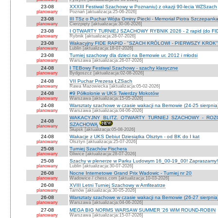
23-08
XXXIII Festiwal Szachowy w Poznaniu) z okazji 90-lecia WZSzach
planowany
Poznań [aktualizacja:25-06-2026]
23-08
III TSz o Puchar Wójta Gminy Piecki - Memoriał Piotra Szczepan
planowany
Cierzpięty [aktualizacja:30-06-2026]
23-08
I OTWARTY TURNIEJ SZACHOWY RYBNIK 2026 - 2 rapid (do FI
planowany
Rybnik [aktualizacja:28-07-2026]
23-08
Wakacyjny FIDE RAPID - "SZACH KRÓLOWI - PIERWSZY KROK" O
planowany
Lublin [aktualizacja:18-07-2026]
23-08
Turniej szachowy dla dzieci na Bemowie ur. 2012 i młodsi
planowany
Warszawa [aktualizacja:26-07-2026]
24-08
I TEBowy Festiwal Szachowy - szachy klasyczne
planowany
Bydgoszcz [aktualizacja:02-08-2026]
24-08
VII Puchar Prezesa ŁZSach
planowany
Rawa Mazowiecka [aktualizacja:05-02-2026]
24-08
#9 Półkolonie w UKS Twierdzy Mokotów
planowany
Warszawa [aktualizacja:15-05-2026]
24-08
Warsztaty szachowe w czasie wakacji na Bemowie (24-25 sierpnia
planowany
Warszawa [aktualizacja:04-06-2026]
WAKACYJNY BLITZ. OTWARTY TURNIEJ SZACHOWY - RO
24-08
SZACHOWĄ
planowany
Słupsk [aktualizacja:05-08-2026]
24-08
Wakacje z UKS Debiut Dziesiątka Olsztyn - od BK do I kat
planowany
Olsztyn [aktualizacja:25-07-2026]
25-08
Turniej Szachów Fischera
planowany
Gliwice [aktualizacja:28-07-2026]
25-08
Szachy w plenerze w Parku Ludowym 16_00-19_00! Zapraszamy!
planowany
Lublin [aktualizacja:30-07-2026]
26-08
Nocne Internetowe Grand Prix Wadowic - Turniej nr 20
planowany
Wadowice / chess.com [aktualizacja:10-03-2026]
26-08
XVIII Letni Turniej Szachowy w Amfiteatrze
planowany
Tarnów [aktualizacja:30-05-2026]
26-08
Warsztaty szachowe w czasie wakacji na Bemowie (26-27 sierpnia
planowany
Warszawa [aktualizacja:04-06-2026]
27-08
MEGA BIG NORMS WARSAW SUMMER '26 WIM ROUND-ROBIN
planowany
Warszawa [aktualizacja:15-07-2026]