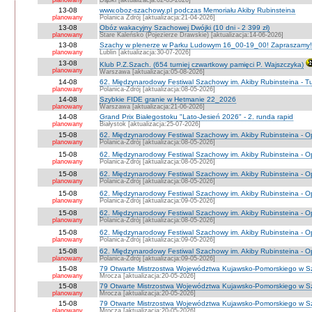
planowany
Dąbki [aktualizacja:02-03-2026]
13-08
www.oboz-szachowy.pl podczas Memoriału Akiby Rubinsteina
planowany
Polanica Zdrój [aktualizacja:21-04-2026]
13-08
Obóz wakacyjny Szachowej Dwójki (10 dni - 2 399 zł)
planowany
Stare Kaleńsko (Pojezierze Drawskie) [aktualizacja:14-06-2026]
13-08
Szachy w plenerze w Parku Ludowym 16_00-19_00! Zapraszamy!
planowany
Lublin [aktualizacja:30-07-2026]
13-08
Klub P.Z.Szach. (654 turniej czwartkowy pamięci P. Wajszczyka)
planowany
Warszawa [aktualizacja:05-08-2026]
14-08
62. Międzynarodowy Festiwal Szachowy im. Akiby Rubinsteina - Tu
planowany
Polanica-Zdrój [aktualizacja:08-05-2026]
14-08
Szybkie FIDE granie w Hetmanie 22_2026
planowany
Warszawa [aktualizacja:21-06-2026]
14-08
Grand Prix Białegostoku "Lato-Jesień 2026" - 2. runda rapid
planowany
Białystok [aktualizacja:25-07-2026]
15-08
62. Międzynarodowy Festiwal Szachowy im. Akiby Rubinsteina - O
planowany
Polanica-Zdrój [aktualizacja:08-05-2026]
15-08
62. Międzynarodowy Festiwal Szachowy im. Akiby Rubinsteina - 
planowany
Polanica-Zdrój [aktualizacja:08-05-2026]
15-08
62. Międzynarodowy Festiwal Szachowy im. Akiby Rubinsteina - O
planowany
Polanica-Zdrój [aktualizacja:08-05-2026]
15-08
62. Międzynarodowy Festiwal Szachowy im. Akiby Rubinsteina - O
planowany
Polanica-Zdrój [aktualizacja:09-05-2026]
15-08
62. Międzynarodowy Festiwal Szachowy im. Akiby Rubinsteina - O
planowany
Polanica-Zdrój [aktualizacja:08-05-2026]
15-08
62. Międzynarodowy Festiwal Szachowy im. Akiby Rubinsteina - 
planowany
Polanica-Zdrój [aktualizacja:09-05-2026]
15-08
62. Międzynarodowy Festiwal Szachowy im. Akiby Rubinsteina - 
planowany
Polanica-Zdrój [aktualizacja:09-05-2026]
15-08
79 Otwarte Mistrzostwa Województwa Kujawsko-Pomorskiego w S
planowany
Mrocza [aktualizacja:20-05-2026]
15-08
79 Otwarte Mistrzostwa Województwa Kujawsko-Pomorskiego w 
planowany
Mrocza [aktualizacja:20-05-2026]
15-08
79 Otwarte Mistrzostwa Województwa Kujawsko-Pomorskiego w Sz
planowany
Mrocza [aktualizacja:20-05-2026]