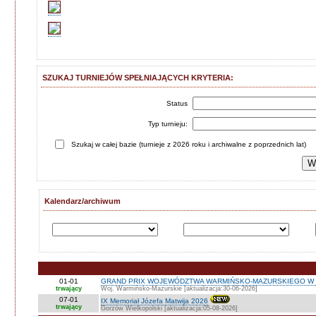
SZUKAJ TURNIEJÓW SPEŁNIAJĄCYCH KRYTERIA:
Status
Typ turnieju:
Szukaj w całej bazie (turnieje z 2026 roku i archiwalne z poprzednich lat)
Kalendarz/archiwum
01-01
GRAND PRIX WOJEWÓDZTWA WARMIŃSKO-MAZURSKIEGO W 
trwający
Woj. Warmińsko-Mazurskie [aktualizacja:30-06-2026]
07-01
IX Memoriał Józefa Matwija 2026
trwający
Gorzów Wielkopolski [aktualizacja:05-08-2026]