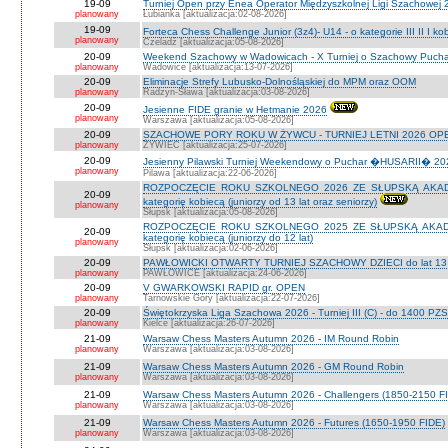
19-09
Turniej Open przy Enea Operator Międzyszkolnej Ligi Szachowej 26
planowany
Łubianka [aktualizacja:02-08-2026]
19-09
Forteca Chess Challenge Junior (3z4)- U14 - o kategorie III II I k
planowany
Czeladź [aktualizacja:05-08-2026]
20-09
Weekend Szachowy w Wadowicach - X Turniej o Szachowy Puchar B
planowany
Wadowice [aktualizacja:13-07-2026]
20-09
Eliminacje Strefy Lubusko-Dolnośląskiej do MPM oraz OOM
planowany
Radzyn-Sława [aktualizacja:03-08-2026]
20-09
Jesienne FIDE granie w Hetmanie 2026
planowany
Warszawa [aktualizacja:05-08-2026]
20-09
SZACHOWE PORY ROKU W ŻYWCU - TURNIEJ LETNI 2026 OPEN
planowany
ŻYWIEC [aktualizacja:25-07-2026]
20-09
Jesienny Pilawski Turniej Weekendowy o Puchar �HUSARII� 2026
planowany
Pilawa [aktualizacja:22-06-2026]
ROZPOCZĘCIE ROKU SZKOLNEGO 2026 ZE SŁUPSKĄ AKADEMI
20-09
kategorię kobiecą (juniorzy od 13 lat oraz seniorzy)
planowany
Słupsk [aktualizacja:05-08-2026]
ROZPOCZĘCIE ROKU SZKOLNEGO 2025 ZE SŁUPSKĄ AKADEMI
20-09
kategorię kobiecą (juniorzy do 12 lat)
planowany
Słupsk [aktualizacja:02-06-2026]
20-09
PAWŁOWICKI OTWARTY TURNIEJ SZACHOWY DZIECI do lat 13 o ka
planowany
PAWŁOWICE [aktualizacja:24-06-2026]
20-09
V GWARKOWSKI RAPID gr. OPEN
planowany
Tarnowskie Góry [aktualizacja:22-07-2026]
20-09
Świętokrzyska Liga Szachowa 2026 - Turniej III (C) - do 1400 PZ
planowany
Kielce [aktualizacja:26-07-2026]
21-09
Warsaw Chess Masters Autumn 2026 - IM Round Robin
planowany
Warszawa [aktualizacja:03-08-2026]
21-09
Warsaw Chess Masters Autumn 2026 - GM Round Robin
planowany
Warszawa [aktualizacja:03-08-2026]
21-09
Warsaw Chess Masters Autumn 2026 - Challengers (1850-2150 F
planowany
Warszawa [aktualizacja:03-08-2026]
21-09
Warsaw Chess Masters Autumn 2026 - Futures (1650-1950 FIDE)
planowany
Warszawa [aktualizacja:03-08-2026]