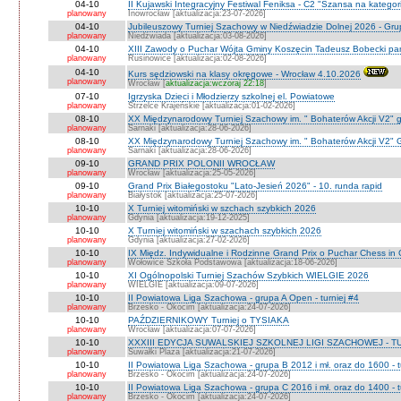
04-10
II Kujawski Integracyjny Festiwal Feniksa - C2 "Szansa na kategor
planowany
Inowrocław [aktualizacja:23-07-2026]
04-10
Jubileuszowy Turniej Szachowy w Niedźwiadzie Dolnej 2026 - Gr
planowany
Niedżwiada [aktualizacja:03-08-2026]
04-10
XIII Zawody o Puchar Wójta Gminy Koszęcin Tadeusz Bobecki pam
planowany
Rusinowice [aktualizacja:02-08-2026]
04-10
Kurs sędziowski na klasy okręgowe - Wrocław 4.10.2026
planowany
Wrocław [
aktualizacja:wczoraj 22:18
]
07-10
Igrzyska Dzieci i Młodzierzy szkolnej el. Powiatowe
planowany
Strzelce Krajeńskie [aktualizacja:01-02-2026]
08-10
XX Międzynarodowy Turniej Szachowy im. " Bohaterów Akcji V2" g
planowany
Sarnaki [aktualizacja:28-06-2026]
08-10
XX Międzynarodowy Turniej Szachowy im. " Bohaterów Akcji V2" 
planowany
Sarnaki [aktualizacja:28-06-2026]
09-10
GRAND PRIX POLONII WROCŁAW
planowany
Wrocław [aktualizacja:25-05-2026]
09-10
Grand Prix Białegostoku "Lato-Jesień 2026" - 10. runda rapid
planowany
Białystok [aktualizacja:25-07-2026]
10-10
X Turniej witomiński w szchach szybkich 2026
planowany
Gdynia [aktualizacja:19-12-2025]
10-10
X Turniej witomiński w szachach szybkich 2026
planowany
Gdynia [aktualizacja:27-02-2026]
10-10
IX Międz. Indywidualne i Rodzinne Grand Prix o Puchar Chess i
planowany
Wołowice Szkoła Podstawowa [aktualizacja:18-06-2026]
10-10
XI Ogólnopolski Turniej Szachów Szybkich WIELGIE 2026
planowany
WIELGIE [aktualizacja:09-07-2026]
10-10
II Powiatowa Liga Szachowa - grupa A Open - turniej #4
planowany
Brzesko - Okocim [aktualizacja:24-07-2026]
10-10
PAŹDZIERNIKOWY Turniej o TYSIAKA
planowany
Wrocław [aktualizacja:07-07-2026]
10-10
XXXIII EDYCJA SUWALSKIEJ SZKOLNEJ LIGI SZACHOWEJ - TU
planowany
Suwałki Plaza [aktualizacja:21-07-2026]
10-10
II Powiatowa Liga Szachowa - grupa B 2012 i mł. oraz do 1600 - t
planowany
Brzesko - Okocim [aktualizacja:24-07-2026]
10-10
II Powiatowa Liga Szachowa - grupa C 2016 i mł. oraz do 1400 - t
planowany
Brzesko - Okocim [aktualizacja:24-07-2026]