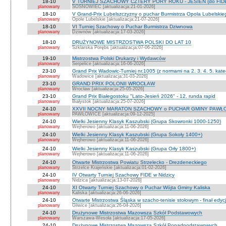
18-10
V TURNIEJ SZACHOWY CZTERY PORY ROKU - JESIEŃ (do FID
planowany
SOSNOWIEC [aktualizacja:21-01-2026]
18-10
V Grand-Prix Lubelszczyzny o puchar Burmistrza Opola Lubelskie
planowany
Opole Lubelskie [aktualizacja:21-07-2026]
18-10
VI Turniej Szachowy o Puchar Burmistrza Dziwnowa
planowany
Dziwnów [aktualizacja:17-03-2026]
18-10
DRUŻYNOWE MISTRZOSTWA POLSKI DO LAT 10
planowany
Szklarska Porębs [aktualizacja:07-06-2026]
19-10
Mistrzostwa Polski Drukarzy i Wydawców
planowany
Serpelice [aktualizacja:16-06-2026]
23-10
Grand Prix Wadowic-Turniej nr.1005 (z normami na 2. 3. 4. 5. kate
planowany
Wadowice [aktualizacja:31-03-2026]
23-10
GRAND PRIX POLONII WROCŁAW
planowany
Wrocław [aktualizacja:25-05-2026]
23-10
Grand Prix Białegostoku "Lato-Jesień 2026" - 12. runda rapid
planowany
Białystok [aktualizacja:25-07-2026]
24-10
XXVII NOCNY MARATON SZACHOWY o PUCHAR GMINY PAWŁOW
planowany
PAWŁOWICE [aktualizacja:09-12-2025]
24-10
Wielki Jesienny Klasyk Kaszubski (Grupa Skowronki 1000-1250)
planowany
Wejherowo [aktualizacja:11-06-2026]
24-10
Wielki Jesienny Klasyk Kaszubski (Grupa Sokoły 1400+)
planowany
Wejherowo [aktualizacja:11-06-2026]
24-10
Wielki Jesienny Klasyk Kaszubski (Grupa Orły 1800+)
planowany
Wejherowo [aktualizacja:11-06-2026]
24-10
Otwarte Mistrzostwa Powiatu Strzelecko - Drezdeneckiego
planowany
Strzelce Krajeńskie [aktualizacja:01-02-2026]
24-10
IV Otwarty Turniej Szachowy FIDE w Nidzicy
planowany
Nidzica [aktualizacja:13-07-2026]
24-10
XI Otwarty Turniej Szachowy o Puchar Wójta Gminy Kaliska
planowany
Kaliska [aktualizacja:26-06-2026]
24-10
Otwarte Mistrzostwa Śląska w szacho-tenisie stołowym - finał edyc
planowany
Gliwice [aktualizacja:26-04-2026]
24-10
Drużynowe Mistrzostwa Mazowsza Szkół Podstawowych
planowany
Warszawa-Wesoła [aktualizacja:17-05-2026]
24-10
Drużynowe Mistrzostwa Mazowsza Szkół Ponadpodstawowych