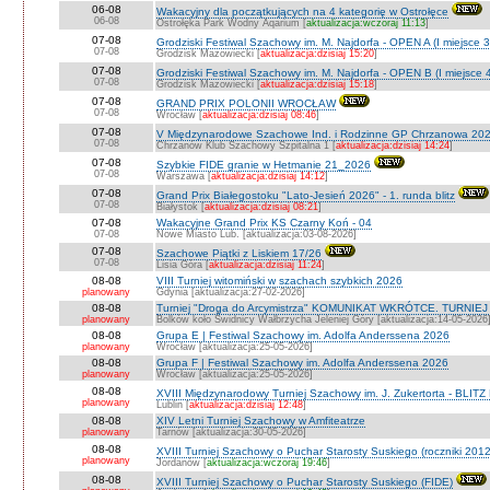
06-08
Wakacyjny dla początkujących na 4 kategorię w Ostrołęce
06-08
Ostrołęka Park Wodny Aqarium [
aktualizacja:wczoraj 11:13
]
07-08
Grodziski Festiwal Szachowy im. M. Najdorfa - OPEN A (I miejsce 
07-08
Grodzisk Mazowiecki [
aktualizacja:dzisiaj 15:20
]
07-08
Grodziski Festiwal Szachowy im. M. Najdorfa - OPEN B (I miejsce 
07-08
Grodzisk Mazowiecki [
aktualizacja:dzisiaj 15:18
]
07-08
GRAND PRIX POLONII WROCŁAW
07-08
Wrocław [
aktualizacja:dzisiaj 08:46
]
07-08
V Międzynarodowe Szachowe Ind. i Rodzinne GP Chrzanowa 202
07-08
Chrzanów Klub Szachowy Szpitalna 1 [
aktualizacja:dzisiaj 14:24
]
07-08
Szybkie FIDE granie w Hetmanie 21_2026
07-08
Warszawa [
aktualizacja:dzisiaj 14:12
]
07-08
Grand Prix Białegostoku "Lato-Jesień 2026" - 1. runda blitz
07-08
Białystok [
aktualizacja:dzisiaj 08:21
]
07-08
Wakacyjne Grand Prix KS Czarny Koń - 04
07-08
Nowe Miasto Lub. [aktualizacja:03-08-2026]
07-08
Szachowe Piątki z Liskiem 17/26
07-08
Lisia Góra [
aktualizacja:dzisiaj 11:24
]
08-08
VIII Turniej witomiński w szachach szybkich 2026
planowany
Gdynia [aktualizacja:27-02-2026]
08-08
Turniej "Droga do Arcymistrza" KOMUNIKAT WKRÓTCE. TURNIEJ O V
planowany
Bolków koło Świdnicy Wałbrzycha Jeleniej Góry [aktualizacja:14-05-2026
08-08
Grupa E | Festiwal Szachowy im. Adolfa Anderssena 2026
planowany
Wrocław [aktualizacja:25-05-2026]
08-08
Grupa F | Festiwal Szachowy im. Adolfa Anderssena 2026
planowany
Wrocław [aktualizacja:25-05-2026]
08-08
XVIII Międzynarodowy Turniej Szachowy im. J. Zukertorta - BLITZ
planowany
Lublin [
aktualizacja:dzisiaj 12:48
]
08-08
XIV Letni Turniej Szachowy w Amfiteatrze
planowany
Tarnów [aktualizacja:30-05-2026]
08-08
XVIII Turniej Szachowy o Puchar Starosty Suskiego (roczniki 201
planowany
Jordanów [
aktualizacja:wczoraj 19:46
]
08-08
XVIII Turniej Szachowy o Puchar Starosty Suskiego (FIDE)