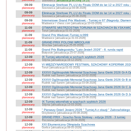
planowany
Sosnowica [
aktualizacja:wczoraj 14:25
]
09-09
Eliminacje Strefowe PL-LU do Finału OOM do lat 12 w 2027 roku 
planowany
Sosnowica [aktualizacja:04-08-2026]
09-09
Eliminacje Strefowe PL-LU do Finału OOM do lat 14 w 2027 roku 
planowany
Sosnowica [aktualizacja:05-08-2026]
09-09
Internetowe Grand Prix Wadowic - Turniej nr 67 (Nagrody: Diamen
planowany
Wadowice / chess.com [aktualizacja:10-03-2026]
11-09
OTWARTE MISTRZOSTWA TORUNIA W SZACHACH BŁYSKAWIC
planowany
Toruń [aktualizacja:01-01-2026]
11-09
Grand Prix Wadowic-Turniej nr.999
planowany
Wadowice [aktualizacja:31-03-2026]
11-09
GRAND PRIX POLONII WROCŁAW
planowany
Wrocław [aktualizacja:25-05-2026]
11-09
Grand Prix Białegostoku "Lato-Jesień 2026" - 6. runda rapid
planowany
Białystok [aktualizacja:25-07-2026]
12-09
IX Turniej witomiński w szchach szybkich 2026
planowany
Gdynia [aktualizacja:19-12-2025]
12-09
VI MIĘDZYNARODOWY FESTIWAL SZACHOWY KOPERNIK 202
planowany
Toruń [aktualizacja:01-01-2026]
12-09
XXXVI Ogólnopolski Memoriał Szachowy Jana Gietki 2026 Gr A 
planowany
Rudnik nad Sanem [aktualizacja:10-02-2026]
12-09
XXXVI Ogólnopolski Memoriał Szachowy Jana Gietki 2026 Gr B 
planowany
Rudnik nad Sanem [aktualizacja:03-08-2026]
12-09
XXXVI Ogólnopolski Memoriał Szachowy Jana Gietki 2026 Gr C Ju
planowany
Rudnik nad Sanem [aktualizacja:03-08-2026]
12-09
XXXVI Ogólnopolski Memoriał Szachowy Jana Gietki 2026 Gr D Jun.
planowany
Rudnik nad Sanem [aktualizacja:03-08-2026]
12-09
IX Turniej witomiński w szachach szybkich 2026
planowany
Gdynia [aktualizacja:13-03-2026]
12-09
" Pierwszy Dzień Jesieni 2026 " Turniej A z okazji " Zabrzańskiego
planowany
Grzybowice [aktualizacja:05-08-2026]
12-09
GRAND PRIX - Szacho-Tenis Stołowy - edycja 2026 - 3 turniej
planowany
Poczesna [aktualizacja:26-04-2026]
12-09
XXI Ekumeniczna Olimpiada Szachowa
planowany
Gorlice [aktualizacja:08-05-2026]