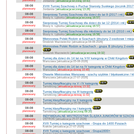
planowany
Jordanów [
aktualizacja:wczoraj 19:43
]
08-08
XVIII Turniej Szachowy o Puchar Starosty Suskiego (rocznik 2017 
planowany
Jordanów [
aktualizacja:wczoraj 13:26
]
08-08
Sierpniowy Turniej Szachowy dla dzieci do lat 9 (2017 i mł.)
planowany
Mosty k. Lęborka [
aktualizacja:wczoraj 16:57
]
08-08
Sierpniowy Turniej Szachowy dla dzieci do lat 12 (2014 i mł.)
planowany
Mosty k. Lęborka [
aktualizacja:wczoraj 16:57
]
08-08
Sierpniowy Turniej Szachowy dla młodzieży do lat 16 (2010 i mł.)
planowany
Mosty k. Lęborka [
aktualizacja:wczoraj 16:58
]
08-08
Mistrzostwa Polski Rodzin w Szachach (drużyny 2-osobowe I miejs
planowany
Grodzisk Mazowieckiz [aktualizacja:04-08-2026]
Mistrzostwa Polski Rodzin w Szachach - grupa B (drużyny 2-osobo
08-08
planowany
Grodzisk Mazowiecki [
aktualizacja:wczoraj 19:32
]
08-08
Turniej dla dzieci do 14 lat na V-IV kategorię w Child Kingdom
planowany
Warszawa [aktualizacja:05-08-2026]
08-08
Turniej dla dzieci do 14 lat na IV kategorię w Child Kingdom
planowany
Warszawa [
aktualizacja:dzisiaj 10:40
]
08-08
Otwarte Mistrzostwa Warszawy - szachy szybkie / błyskawiczne / k
planowany
Warszawa [aktualizacja:27-07-2026]
08-08
Turniej klasyfikacyjny na V i IV kategorię
planowany
Tarnobrzeg [
aktualizacja:dzisiaj 13:32
]
08-08
Turniej klasyfikacyjny na III kategorię
planowany
Tarnobrzeg [
aktualizacja:dzisiaj 11:02
]
08-08
Turniej klasyfikacyjny na II kategorię
planowany
Tarnobrzeg [aktualizacja:05-08-2026]
08-08
Turniej klasyfikaxyjny na I kategorię
planowany
Tarnobrzeg [
aktualizacja:wczoraj 09:20
]
08-08
INDYWIDUALNE MISTRZOSTWA ŚLĄSKA JUNIORÓW W SZACHAC
planowany
USTROŃ [aktualizacja:25-07-2026]
08-08
XVII Turniej o kategorie szachowe - Grupa do 1400 Pzszach
planowany
Kraków [aktualizacja:27-07-2026]
08-08
XVII Turniej o kategorie szachowe - Grupa1600+