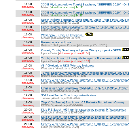
16-08
XXXII Międzynarodowy Turniej Szachowy "SIERPIEŃ 2026" - Gr B
planowany
Mielec [
aktualizacja:wczoraj 14:19
]
16-08
XXXII Międzynarodowy Turniej Szachowy "SIERPIEŃ 2026" - Gr C J
planowany
Mielec [
aktualizacja:wczoraj 14:33
]
16-08
Szach Królowi o puchar Prezydenta m. Lublin - VIII z cyklu 2026
planowany
Lublin [aktualizacja:18-07-2026]
16-08
Szach Królowi -Turniej Młodych Talentów do 14 lat - (na V i IV i III
planowany
Lublin [aktualizacja:02-08-2026]
16-08
Wakacyjny Turniej na kategorie I
planowany
Suwałki [aktualizacja:05-08-2026]
16-08
Prezentacja szachowa
planowany
Biejków 136 A gmina Promna [aktualizacja:22-07-2026]
16-08
Otwarty Turniej Szachowy o Lipową Wieżę - grupa A - OPEN
planowany
Lipnica Dolna [
aktualizacja:dzisiaj 06:51
]
16-08
Turniej szachowy o Lipową Wieżę - grupa B - juniorzy młodsi
planowany
Lipnica Dolna [
aktualizacja:dzisiaj 15:13
]
17-08
#8 Półkolonie w UKS Twierdzy Mokotów
planowany
Warszawa [aktualizacja:15-05-2026]
18-08
Turniej Szachowy w ramach: Lato w mieście na sportowo 2026 w Bie
planowany
Bielsko-Biała [aktualizacja:08-07-2026]
18-08
Szachy w plenerze w Parku Ludowym 16_00-19_00! Zapraszamy!
planowany
Lublin [aktualizacja:30-07-2026]
19-08
Obóz rekreacyjno-szachowy "WAKACJE Z SZACHAMI" w Rowach
planowany
Rowy [aktualizacja:05-08-2026]
19-08
XVI Letni Turniej Szachowy w Amfiteatrze
planowany
Tarnów [aktualizacja:30-05-2026]
19-08
Złap Króla Turniej Szachowy LCA Polanka Pod Altaną- Otwarty
planowany
KROSNO [aktualizacja:04-08-2026]
20-08
Klub P.Z.Szach. (654 turniej czwartkowy pamięci P. Wajszczyka)
planowany
Warszawa [aktualizacja:31-07-2026]
20-08
Klub P.Z.Szach. (655 turniej czwartkowy pamięci P. Wajszczyka)
planowany
Warszawa [aktualizacja:22-07-2026]
20-08
Szachy w plenerze w Parku Ludowym 16_00-19_00! Zapraszamy!
planowany
Lublin [aktualizacja:30-07-2026]