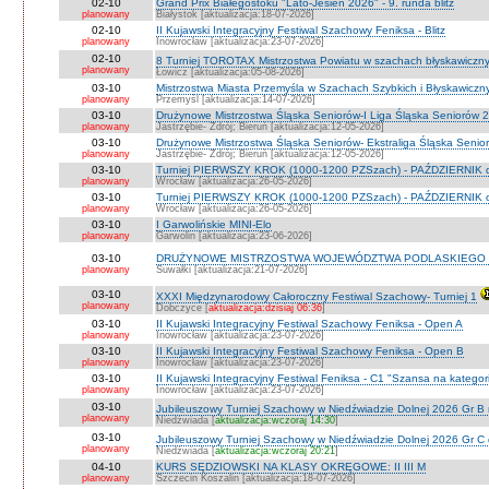
02-10
Grand Prix Białegostoku "Lato-Jesień 2026" - 9. runda blitz
planowany
Białystok [aktualizacja:18-07-2026]
02-10
II Kujawski Integracyjny Festiwal Szachowy Feniksa - Blitz
planowany
Inowrocław [aktualizacja:23-07-2026]
02-10
8 Turniej TOROTAX Mistrzostwa Powiatu w szachach błyskawiczn
planowany
Łowicz [aktualizacja:05-08-2026]
03-10
Mistrzostwa Miasta Przemyśla w Szachach Szybkich i Błyskawiczn
planowany
Przemyśl [aktualizacja:14-07-2026]
03-10
Drużynowe Mistrzostwa Śląska Seniorów-I Liga Śląska Seniorów 
planowany
Jastrzębie- Zdrój; Bieruń [aktualizacja:12-05-2026]
03-10
Drużynowe Mistrzostwa Śląska Seniorów- Ekstraliga Śląska Seni
planowany
Jastrzębie- Zdrój; Bieruń [aktualizacja:12-05-2026]
03-10
Turniej PIERWSZY KROK (1000-1200 PZSzach) - PAŹDZIERNIK d
planowany
Wrocław [aktualizacja:26-05-2026]
03-10
Turniej PIERWSZY KROK (1000-1200 PZSzach) - PAŹDZIERNIK o
planowany
Wrocław [aktualizacja:26-05-2026]
03-10
I Garwolińskie MINI-Elo
planowany
Garwolin [aktualizacja:23-06-2026]
03-10
DRUŻYNOWE MISTRZOSTWA WOJEWÓDZTWA PODLASKIEGO 
planowany
Suwałki [aktualizacja:21-07-2026]
03-10
XXXI Międzynarodowy Całoroczny Festiwal Szachowy- Turniej 1
planowany
Dobczyce [
aktualizacja:dzisiaj 06:36
]
03-10
II Kujawski Integracyjny Festiwal Szachowy Feniksa - Open A
planowany
Inowrocław [aktualizacja:23-07-2026]
03-10
II Kujawski Integracyjny Festiwal Szachowy Feniksa - Open B
planowany
Inowrocław [aktualizacja:23-07-2026]
03-10
II Kujawski Integracyjny Festiwal Feniksa - C1 "Szansa na kategor
planowany
Inowrocław [aktualizacja:23-07-2026]
03-10
Jubileuszowy Turniej Szachowy w Niedźwiadzie Dolnej 2026 Gr B
planowany
Niedźwiada [
aktualizacja:wczoraj 14:30
]
03-10
Jubileuszowy Turniej Szachowy w Niedźwiadzie Dolnej 2026 Gr C
planowany
Niedźwiada [
aktualizacja:wczoraj 20:21
]
04-10
KURS SĘDZIOWSKI NA KLASY OKRĘGOWE: II III M
planowany
Szczecin Koszalin [aktualizacja:18-07-2026]