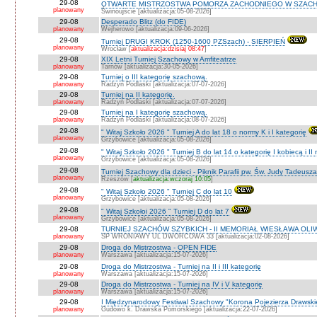
29-08
OTWARTE MISTRZOSTWA POMORZA ZACHODNIEGO W SZACH
planowany
Świnoujście [aktualizacja:05-08-2026]
29-08
Desperado Blitz (do FIDE)
planowany
Wejherowo [aktualizacja:09-06-2026]
29-08
Turniej DRUGI KROK (1250-1600 PZSzach) - SIERPIEŃ
planowany
Wrocław [
aktualizacja:dzisiaj 08:47
]
29-08
XIX Letni Turniej Szachowy w Amfiteatrze
planowany
Tarnów [aktualizacja:30-05-2026]
29-08
Turniej o III kategorię szachową.
planowany
Radzyń Podlaski [aktualizacja:07-07-2026]
29-08
Turniej na II kategorię.
planowany
Radzyń Podlaski [aktualizacja:07-07-2026]
29-08
Turniej na I kategorię szachową.
planowany
Radzyń Podlaski [aktualizacja:08-07-2026]
29-08
" Witaj Szkoło 2026 " Turniej A do lat 18 o normy K i I kategorię
planowany
Grzybowice [aktualizacja:05-08-2026]
29-08
" Witaj Szkoło 2026 " Turniej B do lat 14 o kategorię I kobiecą i I
planowany
Grzybowice [aktualizacja:05-08-2026]
29-08
Turniej Szachowy dla dzieci - Piknik Parafii pw. Św. Judy Tadeus
planowany
Rzeszów [
aktualizacja:wczoraj 10:05
]
29-08
" Witaj Szkoło 2026 " Turniej C do lat 10
planowany
Grzybowice [aktualizacja:05-08-2026]
29-08
" Witaj Szkołoi 2026 " Turniej D do lat 7
planowany
Grzybowice [aktualizacja:05-08-2026]
29-08
TURNIEJ SZACHÓW SZYBKICH - II MEMORIAŁ WIESŁAWA OLI
planowany
SP WRONIAWY UL DWORCOWA 33 [aktualizacja:02-08-2026]
29-08
Droga do Mistrzostwa - OPEN FIDE
planowany
Warszawa [aktualizacja:15-07-2026]
29-08
Droga do Mistrzostwa - Turniej na II i III kategorię
planowany
Warszawa [aktualizacja:15-07-2026]
29-08
Droga do Mistrzostwa - Turniej na IV i V kategorię
planowany
Warszawa [aktualizacja:15-07-2026]
29-08
I Międzynarodowy Festiwal Szachowy "Korona Pojezierza Drawski
planowany
Gudowo k. Drawska Pomorskiego [aktualizacja:22-07-2026]