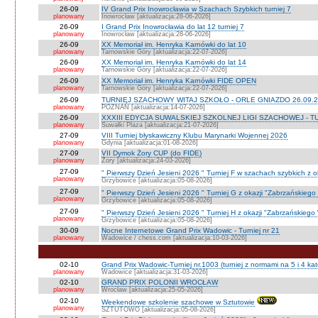
26-09
IV Grand Prix Inowrocławia w Szachach Szybkich turniej 7
planowany
Inowrocław [aktualizacja:28-06-2026]
26-09
I Grand Prix Inowrocławia do lat 12 turniej 7
planowany
Inowrocław [aktualizacja:28-06-2026]
26-09
XX Memoriał im. Henryka Karnówki do lat 10
planowany
Tarnowskie Góry [aktualizacja:22-07-2026]
26-09
XX Memoriał im. Henryka Karnówki do lat 14
planowany
Tarnowskie Góry [aktualizacja:22-07-2026]
26-09
XX Memoriał im. Henryka Karnówki FIDE OPEN
planowany
Tarnowskie Góry [aktualizacja:22-07-2026]
26-09
TURNIEJ SZACHOWY WITAJ SZKOŁO - ORLE GNIAZDO 26.09.2
planowany
POZNAŃ [aktualizacja:14-07-2026]
26-09
XXXIII EDYCJA SUWALSKIEJ SZKOLNEJ LIGI SZACHOWEJ - TU
planowany
Suwałki Plaza [aktualizacja:21-07-2026]
27-09
VIII Turniej błyskawiczny Klubu Marynarki Wojennej 2026
planowany
Gdynia [aktualizacja:01-08-2026]
27-09
VII Dymok Żory CUP (do FIDE)
planowany
Żory [aktualizacja:24-03-2026]
27-09
" Pierwszy Dzień Jesieni 2026 " Turniej F w szachach szybkich z 
planowany
Grzybowice [aktualizacja:05-08-2026]
27-09
" Pierwszy Dzień Jesieni 2026 " Turniej G z okazji "Zabrzańskiego
planowany
Grzybowice [aktualizacja:05-08-2026]
27-09
" Pierwszy Dzień Jesieni 2026 " Turniej H z okazji "Zabrzańskiego
planowany
Grzybowice [aktualizacja:05-08-2026]
30-09
Nocne Internetowe Grand Prix Wadowic - Turniej nr 21
planowany
Wadowice / chess.com [aktualizacja:10-03-2026]
02-10
Grand Prix Wadowic-Turniej nr.1003 (turniej z normami na 5 i 4 kat
planowany
Wadowice [aktualizacja:31-03-2026]
02-10
GRAND PRIX POLONII WROCŁAW
planowany
Wrocław [aktualizacja:25-05-2026]
02-10
Weekendowe szkolenie szachowe w Sztutowie
planowany
SZTUTOWO [aktualizacja:05-08-2026]