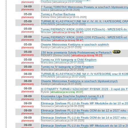
planowany
Chotowa [aktualizacja:23-07-2026]
04-09
7 Turniej TOROTAX Mistrzostwa Powiatu w szachach błyskawiczn
planowany
Łowicz [aktualizacja:05-08-2026]
05-09
Turniej o Puchar Bachusa
planowany
Zielona Góra [aktualizacja:18-01-2026]
05-09
TURNIEJE KLASYFIKACYJNE NA V; IV; III; II; I KATEGORIĘ OR
planowany
STRUMIEŃ [aktualizacja:25-07-2026]
05-09
Turniej PIERWSZY KROK (1000-1200 PZSzach) - WRZESIEŃ do l
planowany
Wrocław [
aktualizacja:dzisiaj 08:47
]
05-09
Turniej PIERWSZY KROK (1000-1200 PZSzach) - WRZESIEŃ od l
planowany
Wrocław [
aktualizacja:dzisiaj 08:47
]
05-09
Otwarte Mistrzostwa Kwidzyna w szachach szybkich
planowany
Kwidzyn [aktualizacja:24-07-2026]
05-09
150 lecie powstania Szkoły Podstawowej w Piekarach
planowany
PIEKARY (Gmina Liszki) [
aktualizacja:dzisiaj 06:23
]
05-09
Turniej na V-IV kategorię w Child Kingdom
planowany
Warszawa [aktualizacja:26-07-2026]
05-09
Turniej na IV kategorię w Child Kingdom
planowany
Warszawa [aktualizacja:26-07-2026]
06-09
TURNIEJE KLASYFIKACYJNE NA V; IV KATEGORIĘ oraz III KOB
planowany
STRUMIEŃ [aktualizacja:25-07-2026]
06-09
Otwarte Mistrzostwa Kwidzyna w szachach błyskawicznych
planowany
Kwidzyn [aktualizacja:24-07-2026]
06-09
III OTWARTY TURNIEJ SZACHOWY RYBNIK 2026 - 3 rapid (do F
planowany
Rybnik [
aktualizacja:wczoraj 16:07
]
08-09
Knurowska Liga Szachów Szybkich turniej 6 z 8
planowany
Knurów Szczygłowice [aktualizacja:19-07-2026]
09-09
Eliminacje Strefowe PL-LU do Finału MP Młodzików do lat 10 w 20
planowany
Sosnowica [aktualizacja:04-08-2026]
09-09
Eliminacje Strefowe PL-LU do Finału OOM do lat 12 w 2027 roku -
planowany
Sosnowica [aktualizacja:04-08-2026]
09-09
Eliminacje Strefowe PL-LU do Finału OOM do lat 14 w 2027 roku 
planowany
Sosnowica [aktualizacja:04-08-2026]
09-09
Eliminacje Strefowe PL-LU do Finału MP Młodziczek do lat 10 w 2