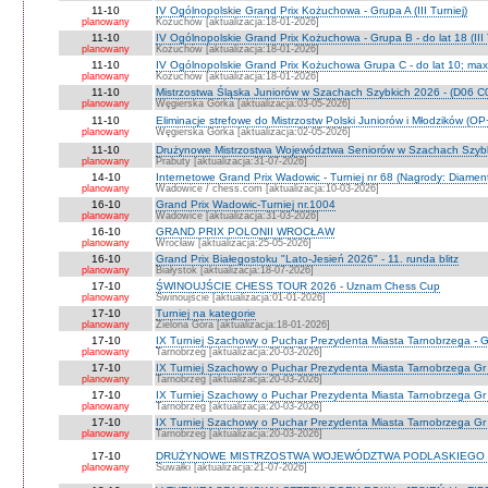
11-10
IV Ogólnopolskie Grand Prix Kożuchowa - Grupa A (III Turniej)
planowany
Kożuchów [aktualizacja:18-01-2026]
11-10
IV Ogólnopolskie Grand Prix Kożuchowa - Grupa B - do lat 18 (III 
planowany
Kożuchów [aktualizacja:18-01-2026]
11-10
IV Ogólnopolskie Grand Prix Kożuchowa Grupa C - do lat 10; max 
planowany
Kożuchów [aktualizacja:18-01-2026]
11-10
Mistrzostwa Śląska Juniorów w Szachach Szybkich 2026 - (D06 
planowany
Węgierska Górka [aktualizacja:03-05-2026]
11-10
Eliminacje strefowe do Mistrzostw Polski Juniorów i Młodzików (O
planowany
Węgierska Górka [aktualizacja:02-05-2026]
11-10
Drużynowe Mistrzostwa Województwa Seniorów w Szachach Szyb
planowany
Prabuty [aktualizacja:31-07-2026]
14-10
Internetowe Grand Prix Wadowic - Turniej nr 68 (Nagrody: Diamen
planowany
Wadowice / chess.com [aktualizacja:10-03-2026]
16-10
Grand Prix Wadowic-Turniej nr.1004
planowany
Wadowice [aktualizacja:31-03-2026]
16-10
GRAND PRIX POLONII WROCŁAW
planowany
Wrocław [aktualizacja:25-05-2026]
16-10
Grand Prix Białegostoku "Lato-Jesień 2026" - 11. runda blitz
planowany
Białystok [aktualizacja:18-07-2026]
17-10
ŚWINOUJŚCIE CHESS TOUR 2026 - Uznam Chess Cup
planowany
Świnoujście [aktualizacja:01-01-2026]
17-10
Turniej na kategorie
planowany
Zielona Góra [aktualizacja:18-01-2026]
17-10
IX Turniej Szachowy o Puchar Prezydenta Miasta Tarnobrzega - G
planowany
Tarnobrzeg [aktualizacja:20-03-2026]
17-10
IX Turniej Szachowy o Puchar Prezydenta Miasta Tarnobrzega Gr
planowany
Tarnobrzeg [aktualizacja:20-03-2026]
17-10
IX Turniej Szachowy o Puchar Prezydenta Miasta Tarnobrzega Gr
planowany
Tarnobrzeg [aktualizacja:20-03-2026]
17-10
IX Turniej Szachowy o Puchar Prezydenta Miasta Tarnobrzega Gr 
planowany
Tarnobrzeg [aktualizacja:20-03-2026]
17-10
DRUŻYNOWE MISTRZOSTWA WOJEWÓDZTWA PODLASKIEGO 
planowany
Suwałki [aktualizacja:21-07-2026]