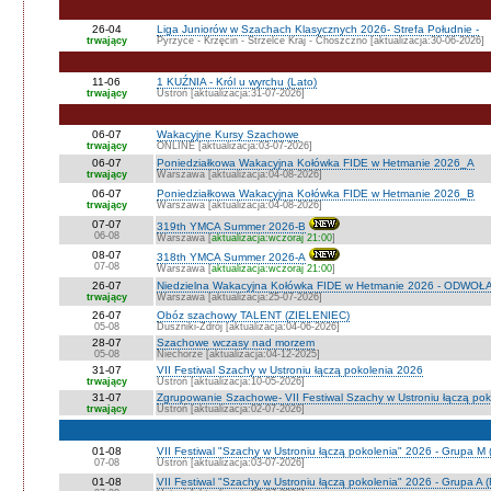
26-04
Liga Juniorów w Szachach Klasycznych 2026- Strefa Południe -
trwający
Pyrzyce - Krzęcin - Strzelce Kraj - Choszczno [aktualizacja:30-06-2026]
11-06
1 KUŹNIA - Król u wyrchu (Lato)
trwający
Ustroń [aktualizacja:31-07-2026]
06-07
Wakacyjne Kursy Szachowe
trwający
ONLINE [aktualizacja:03-07-2026]
06-07
Poniedziałkowa Wakacyjna Kołówka FIDE w Hetmanie 2026_A
trwający
Warszawa [aktualizacja:04-08-2026]
06-07
Poniedziałkowa Wakacyjna Kołówka FIDE w Hetmanie 2026_B
trwający
Warszawa [aktualizacja:04-08-2026]
07-07
319th YMCA Summer 2026-B
06-08
Warszawa [
aktualizacja:wczoraj 21:00
]
08-07
318th YMCA Summer 2026-A
07-08
Warszawa [
aktualizacja:wczoraj 21:00
]
26-07
Niedzielna Wakacyjna Kołówka FIDE w Hetmanie 2026 - ODWOŁ
trwający
Warszawa [aktualizacja:25-07-2026]
26-07
Obóz szachowy TALENT (ZIELENIEC)
05-08
Duszniki-Zdrój [aktualizacja:04-06-2026]
28-07
Szachowe wczasy nad morzem
05-08
Niechorze [aktualizacja:04-12-2025]
31-07
VII Festiwal Szachy w Ustroniu łączą pokolenia 2026
trwający
Ustroń [aktualizacja:10-05-2026]
31-07
Zgrupowanie Szachowe- VII Festiwal Szachy w Ustroniu łączą po
trwający
Ustroń [aktualizacja:02-07-2026]
01-08
VII Festiwal "Szachy w Ustroniu łączą pokolenia" 2026 - Grupa M
07-08
Ustroń [aktualizacja:03-07-2026]
01-08
VII Festiwal "Szachy w Ustroniu łączą pokolenia" 2026 - Grupa A