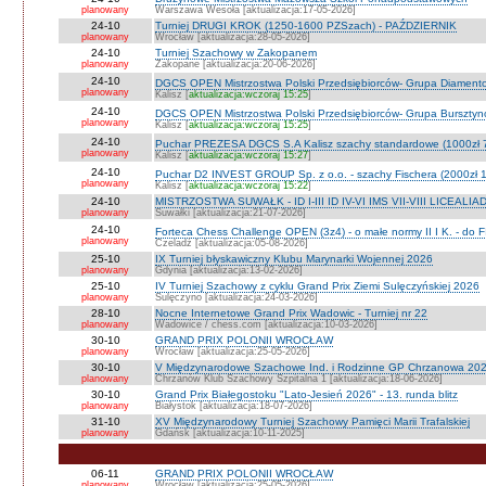
planowany
Warszawa Wesoła [aktualizacja:17-05-2026]
24-10
Turniej DRUGI KROK (1250-1600 PZSzach) - PAŹDZIERNIK
planowany
Wrocław [aktualizacja:28-05-2026]
24-10
Turniej Szachowy w Zakopanem
planowany
Zakopane [aktualizacja:20-06-2026]
24-10
DGCS OPEN Mistrzostwa Polski Przedsiębiorców- Grupa Diament
planowany
Kalisz [
aktualizacja:wczoraj 15:25
]
24-10
DGCS OPEN Mistrzostwa Polski Przedsiębiorców- Grupa Burszty
planowany
Kalisz [
aktualizacja:wczoraj 15:25
]
24-10
Puchar PREZESA DGCS S.A Kalisz szachy standardowe (1000zł 
planowany
Kalisz [
aktualizacja:wczoraj 15:27
]
24-10
Puchar D2 INVEST GROUP Sp. z o.o. - szachy Fischera (2000zł 1
planowany
Kalisz [
aktualizacja:wczoraj 15:22
]
24-10
MISTRZOSTWA SUWAŁK - ID I-III ID IV-VI IMS VII-VIII LICEALIA
planowany
Suwałki [aktualizacja:21-07-2026]
24-10
Forteca Chess Challenge OPEN (3z4) - o małe normy II I K. - do F
planowany
Czeladź [aktualizacja:05-08-2026]
25-10
IX Turniej błyskawiczny Klubu Marynarki Wojennej 2026
planowany
Gdynia [aktualizacja:13-02-2026]
25-10
IV Turniej Szachowy z cyklu Grand Prix Ziemi Sulęczyńskiej 2026
planowany
Sulęczyno [aktualizacja:24-03-2026]
28-10
Nocne Internetowe Grand Prix Wadowic - Turniej nr 22
planowany
Wadowice / chess.com [aktualizacja:10-03-2026]
30-10
GRAND PRIX POLONII WROCŁAW
planowany
Wrocław [aktualizacja:25-05-2026]
30-10
V Międzynarodowe Szachowe Ind. i Rodzinne GP Chrzanowa 2026
planowany
Chrzanów Klub Szachowy Szpitalna 1 [aktualizacja:18-06-2026]
30-10
Grand Prix Białegostoku "Lato-Jesień 2026" - 13. runda blitz
planowany
Białystok [aktualizacja:18-07-2026]
31-10
XV Międzynarodowy Turniej Szachowy Pamięci Marii Trafalskiej
planowany
Gdańsk [aktualizacja:10-11-2025]
06-11
GRAND PRIX POLONII WROCŁAW
planowany
Wrocław [aktualizacja:25-05-2026]