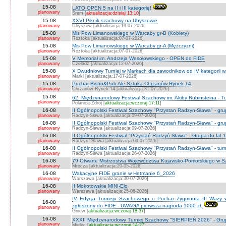
15-08
LATO OPEN 5 na II i III kategorię!
planowany
Śrem [
aktualizacja:dzisiaj 13:10
]
15-08
XXVI Piknik szachowy na Ubyszowie
planowany
Ubyszów [aktualizacja:19-07-2026]
15-08
Mis Pow Limanowskiego w Warcaby gr-B (Kobiety)
planowany
Roztoka [aktualizacja:07-07-2026]
15-08
Mis Pow Limanowskiego w Warcaby gr-A (Mężczyzni)
planowany
Roztoka [aktualizacja:07-07-2026]
15-08
V Memoriał im. Andrzeja Wesołowskiego - OPEN do FIDE
planowany
Czeladź [aktualizacja:12-07-2026]
15-08
X Dwudniowy Turniej w Markach dla zawodnikow od IV kategorii 
planowany
Marki [aktualizacja:17-07-2026]
15-08
Puchar Bistro&Pub Ale Sztuka Chrzanów Rynek 14
planowany
Chrzanów Rynek 14 [aktualizacja:31-07-2026]
15-08
62. Międzynarodowy Festiwal Szachowy im. Akiby Rubinsteina - Tu
planowany
Polanica-Zdrój [
aktualizacja:wczoraj 17:11
]
16-08
II Ogólnopolski Festiwal Szachowy "Przystan Radzyn-Sława" - gr
planowany
Radzyn-Sława [aktualizacja:09-07-2026]
16-08
II Ogólnopolski Festiwal Szachowy "Przystań Radzyn-Sława" - gru
planowany
Radzyn-Sława [aktualizacja:09-07-2026]
16-08
II Ogólnopolski Festiwal "Przystań Radzyń-Sława" - Grupa do lat 
planowany
Radzyn- Sława [aktualizacja:09-07-2026]
16-08
II Ogólnopolski Festiwal Szachowy "Przystań Radzyn-Sława" - turni
planowany
Radzyń-Sława [aktualizacja:26-07-2026]
16-08
79 Otwarte Mistrzostwa Województwa Kujawsko-Pomorskiego w Sz
planowany
Mrocza [aktualizacja:20-05-2026]
16-08
Wakacyjne FIDE granie w Hetmanie 6_2026
planowany
Warszawa [aktualizacja:30-07-2026]
16-08
II Mokotowskie MINI-Elo
planowany
Warszawa [aktualizacja:25-06-2026]
IV Edycja Turnieju Szachowego o Puchar Zygmunta III Wazy w
16-08
zgłoszony do FIDE - UWAGA pierwsza nagroda 1000 zł.
planowany
Gniew [
aktualizacja:wczoraj 18:37
]
16-08
XXXII Międzynarodowy Turniej Szachowy "SIERPIEŃ 2026" - Grup
planowany
Mielec [
aktualizacja:wczoraj 14:27
]