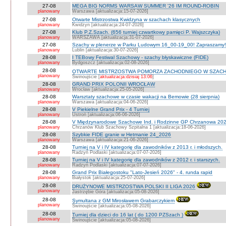
27-08
MEGA BIG NORMS WARSAW SUMMER '26 IM ROUND-ROBIN
planowany
Warszawa [aktualizacja:15-07-2026]
27-08
Otwarte Mistrzostwa Kwidzyna w szachach klasycznych
planowany
Kwidzyn [aktualizacja:24-07-2026]
27-08
Klub P.Z.Szach. (656 turniej czwartkowy pamięci P. Wajszczyka)
planowany
WARSZAWA [aktualizacja:31-07-2026]
27-08
Szachy w plenerze w Parku Ludowym 16_00-19_00! Zapraszamy!
planowany
Lublin [aktualizacja:30-07-2026]
28-08
I TEBowy Festiwal Szachowy - szachy błyskawiczne (FIDE)
planowany
Bydgoszcz [aktualizacja:02-08-2026]
28-08
OTWARTE MISTRZOSTWA POMORZA ZACHODNIEGO W SZACH
planowany
Świnoujście [
aktualizacja:dzisiaj 13:06
]
28-08
GRAND PRIX POLONII WROCŁAW
planowany
Wrocław [aktualizacja:25-05-2026]
28-08
Warsztaty szachowe w czasie wakacji na Bemowie (28 sierpnia)
planowany
Warszawa [aktualizacja:04-06-2026]
28-08
V Piekielne Grand Prix - 4 Turniej
planowany
Ustroń [aktualizacja:06-06-2026]
28-08
V Międzynarodowe Szachowe Ind. i Rodzinne GP Chrzanowa 202
planowany
Chrzanów Klub Szachowy Szpitalna 1 [aktualizacja:18-06-2026]
28-08
Szybkie FIDE granie w Hetmanie 24_2026
planowany
Warszawa [aktualizacja:21-06-2026]
28-08
Turniej na V i IV kategorię dla zawodników z 2013 r. i młodszych.
planowany
Radzyń Podlaski [aktualizacja:07-07-2026]
28-08
Turniej na V i IV kategorię dla zawodników z 2012 r. i starszych.
planowany
Radzyń Podlaski [aktualizacja:07-07-2026]
28-08
Grand Prix Białegostoku "Lato-Jesień 2026" - 4. runda rapid
planowany
Białystok [aktualizacja:25-07-2026]
28-08
DRUŻYNOWE MISTRZOSTWA POLSKI II LIGA 2026
planowany
Jastrzębie Góra [aktualizacja:05-08-2026]
28-08
Symultana z GM Mirosławem Grabarczykiem
planowany
Świnoujście [aktualizacja:05-08-2026]
28-08
Turniej dla dzieci do 16 lat ( do 1200 PZSzach )
planowany
Świnoujście [aktualizacja:05-08-2026]