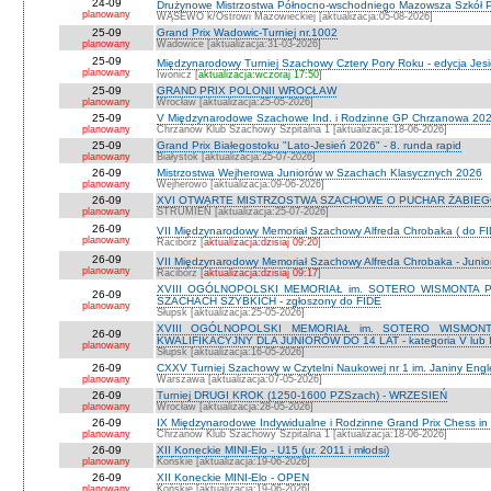
24-09
Drużynowe Mistrzostwa Północno-wschodniego Mazowsza Szkół
planowany
WĄSEWO k/Ostrowi Mazowieckiej [aktualizacja:05-08-2026]
25-09
Grand Prix Wadowic-Turniej nr.1002
planowany
Wadowice [aktualizacja:31-03-2026]
25-09
Międzynarodowy Turniej Szachowy Cztery Pory Roku - edycja Jes
planowany
Iwonicz [
aktualizacja:wczoraj 17:50
]
25-09
GRAND PRIX POLONII WROCŁAW
planowany
Wrocław [aktualizacja:25-05-2026]
25-09
V Międzynarodowe Szachowe Ind. i Rodzinne GP Chrzanowa 2026
planowany
Chrzanów Klub Szachowy Szpitalna 1 [aktualizacja:18-06-2026]
25-09
Grand Prix Białegostoku "Lato-Jesień 2026" - 8. runda rapid
planowany
Białystok [aktualizacja:25-07-2026]
26-09
Mistrzostwa Wejherowa Juniorów w Szachach Klasycznych 2026
planowany
Wejherowo [aktualizacja:09-06-2026]
26-09
XVI OTWARTE MISTRZOSTWA SZACHOWE O PUCHAR ŻABIEGO K
planowany
STRUMIEŃ [aktualizacja:25-07-2026]
26-09
VII Międzynarodowy Memoriał Szachowy Alfreda Chrobaka ( do FI
planowany
Racibórz [
aktualizacja:dzisiaj 09:20
]
26-09
VII Międzynarodowy Memoriał Szachowy Alfreda Chrobaka - Junior
planowany
Racibórz [
aktualizacja:dzisiaj 09:17
]
XVIII OGÓLNOPOLSKI MEMORIAŁ im. SOTERO WISMONTA 
26-09
SZACHACH SZYBKICH - zgłoszony do FIDE
planowany
Słupsk [aktualizacja:25-05-2026]
XVIII OGÓLNOPOLSKI MEMORIAŁ im. SOTERO WISMON
26-09
KWALIFIKACYJNY DLA JUNIORÓW DO 14 LAT - kategoria V lub IV 
planowany
Słupsk [aktualizacja:16-05-2026]
26-09
CXXV Turniej Szachowy w Czytelni Naukowej nr 1 im. Janiny Engler
planowany
Warszawa [aktualizacja:07-05-2026]
26-09
Turniej DRUGI KROK (1250-1600 PZSzach) - WRZESIEŃ
planowany
Wrocław [aktualizacja:28-05-2026]
26-09
IX Międzynarodowe Indywidualne i Rodzinne Grand Prix Chess i
planowany
Chrzanów Klub Szachowy Szpitalna 1 [aktualizacja:18-06-2026]
26-09
XII Koneckie MINI-Elo - U15 (ur. 2011 i młodsi)
planowany
Końskie [aktualizacja:19-06-2026]
26-09
XII Koneckie MINI-Elo - OPEN
planowany
Końskie [aktualizacja:19-06-2026]