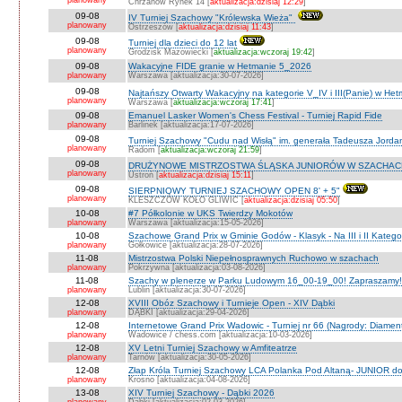
planowany
Chrzanów Rynek 14 [
aktualizacja:dzisiaj 12:29
]
09-08
IV Turniej Szachowy "Królewska Wieża"
planowany
Ostrzeszów [
aktualizacja:dzisiaj 11:43
]
09-08
Turniej dla dzieci do 12 lat
planowany
Grodzisk Mazowiecki [
aktualizacja:wczoraj 19:42
]
09-08
Wakacyjne FIDE granie w Hetmanie 5_2026
planowany
Warszawa [aktualizacja:30-07-2026]
09-08
Najtańszy Otwarty Wakacyjny na kategorie V_IV i III(Panie) w He
planowany
Warszawa [
aktualizacja:wczoraj 17:41
]
09-08
Emanuel Lasker Women's Chess Festival - Turniej Rapid Fide
planowany
Barlinek [aktualizacja:17-07-2026]
09-08
Turniej Szachowy "Cudu nad Wisłą" im. generała Tadeusza Jord
planowany
Radom [
aktualizacja:wczoraj 21:59
]
09-08
DRUŻYNOWE MISTRZOSTWA ŚLĄSKA JUNIORÓW W SZACHACH S
planowany
Ustroń [
aktualizacja:dzisiaj 15:11
]
09-08
SIERPNIOWY TURNIEJ SZACHOWY OPEN 8' + 5"
planowany
KLESZCZÓW KOŁO GLIWIC [
aktualizacja:dzisiaj 05:50
]
10-08
#7 Półkolonie w UKS Twierdzy Mokotów
planowany
Warszawa [aktualizacja:15-05-2026]
10-08
Szachowe Grand Prix w Gminie Godów - Klasyk - Na III i II Katego
planowany
Gołkowice [aktualizacja:28-07-2026]
11-08
Mistrzostwa Polski Niepełnosprawnych Ruchowo w szachach
planowany
Pokrzywna [aktualizacja:03-08-2026]
11-08
Szachy w plenerze w Parku Ludowym 16_00-19_00! Zapraszamy!
planowany
Lublin [aktualizacja:30-07-2026]
12-08
XVIII Obóz Szachowy i Turnieje Open - XIV Dąbki
planowany
DĄBKI [aktualizacja:29-04-2026]
12-08
Internetowe Grand Prix Wadowic - Turniej nr 66 (Nagrody: Diamen
planowany
Wadowice / chess.com [aktualizacja:10-03-2026]
12-08
XV Letni Turniej Szachowy w Amfiteatrze
planowany
Tarnów [aktualizacja:30-05-2026]
12-08
Złap Króla Turniej Szachowy LCA Polanka Pod Altaną- JUNIOR do 
planowany
Krosno [aktualizacja:04-08-2026]
13-08
XIV Turniej Szachowy - Dąbki 2026