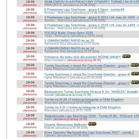
19-09
PAWŁOWICKI KLASYFIKACYJNY OTWARTY TURNIEJ NA III KATEG
planowany
PAWŁOWICE [aktualizacja:24-06-2026]
19-09
II Powiatowa Liga Szachowa - grupa A Open - turniej #3
planowany
Brzesko - Mokrzyska [aktualizacja:23-06-2026]
19-09
II Powiatowa Liga Szachowa - grupa B 2012 i mł. oraz do 1600 - t
planowany
Brzesko - Mokrzyska [aktualizacja:23-06-2026]
19-09
II Powiatowa Liga Szachowa - grupa C 2016 i mł. oraz do 1400 - t
planowany
Brzesko - Mokrzyska [aktualizacja:23-06-2026]
19-09
POLSCA Baltic Chess Open 2026
planowany
Ystad - Świnoujście [aktualizacja:23-06-2026]
19-09
V GWARKOWSKI RAPID do lat 10
planowany
Tarnowskie Góry [aktualizacja:22-07-2026]
19-09
V GWARKOWSKI RAPID do lat 14
planowany
Tarnowskie Góry [aktualizacja:22-07-2026]
19-09
Pokolenia dla klubu klub dla pokoleń RÓŻNE GRUPY
planowany
Wierzchosławice [
aktualizacja:dzisiaj 06:35
]
19-09
Turniej Szachowy z okazji Dni Czechowic-Dziedzic - grupa A
planowany
Ligota Miliardowice [aktualizacja:05-08-2026]
19-09
Turniej Szachowy z okazji Dni Czechowic-Dziedzic - grupa B
planowany
Ligota Miliardowice [aktualizacja:05-08-2026]
19-09
Turniej Szachowy z okazji Dni Czechowic-Dziedzic - grupa C
planowany
Ligota Miliardowice [aktualizacja:05-08-2026]
19-09
Błyskawiczny Turniej Szachowy 50-lecia K.Sz. "HAŃCZA" Suwałki
planowany
Suwałki [
aktualizacja:wczoraj 21:35
]
19-09
Turniej na III (III i II kobiecą) kategorię w Child Kingdom
planowany
Warszawa [aktualizacja:26-07-2026]
19-09
Turniej na II (II i I kobiecą) kategorię w Child Kingdom
planowany
Warszawa [aktualizacja:26-07-2026]
19-09
Świętokrzyska Liga Szachowa 2026 - Turniej III (B) - PZSzach 1
planowany
Kielce [
aktualizacja:dzisiaj 10:35
]
19-09
Otwarte Mistrzostwa Malborka
planowany
Malbork [aktualizacja:05-08-2026]
19-09
Enea Operator Międzyszkolna Liga Szachowa 26/27 - turniej 1
planowany
Łubianka [aktualizacja:02-08-2026]