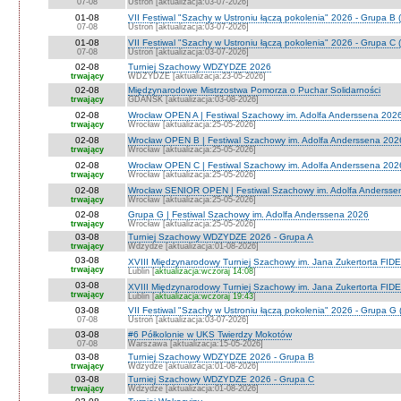
07-08
Ustroń [aktualizacja:03-07-2026]
01-08
VII Festiwal "Szachy w Ustroniu łączą pokolenia" 2026 - Grupa B 
07-08
Ustroń [aktualizacja:03-07-2026]
01-08
VII Festiwal "Szachy w Ustroniu łączą pokolenia" 2026 - Grupa C 
07-08
Ustroń [aktualizacja:03-07-2026]
02-08
Turniej Szachowy WDZYDZE 2026
trwający
WDZYDZE [aktualizacja:23-05-2026]
02-08
Międzynarodowe Mistrzostwa Pomorza o Puchar Solidarności
trwający
GDAŃSK [aktualizacja:03-08-2026]
02-08
Wrocław OPEN A | Festiwal Szachowy im. Adolfa Anderssena 202
trwający
Wrocław [aktualizacja:25-05-2026]
02-08
Wrocław OPEN B | Festiwal Szachowy im. Adolfa Anderssena 202
trwający
Wrocław [aktualizacja:25-05-2026]
02-08
Wrocław OPEN C | Festiwal Szachowy im. Adolfa Anderssena 202
trwający
Wrocław [aktualizacja:25-05-2026]
02-08
Wrocław SENIOR OPEN | Festiwal Szachowy im. Adolfa Andersse
trwający
Wrocław [aktualizacja:25-05-2026]
02-08
Grupa G | Festiwal Szachowy im. Adolfa Anderssena 2026
trwający
Wrocław [aktualizacja:25-05-2026]
03-08
Turniej Szachowy WDZYDZE 2026 - Grupa A
trwający
Wdzydze [aktualizacja:01-08-2026]
03-08
XVIII Międzynarodowy Turniej Szachowy im. Jana Zukertorta FIDE
trwający
Lublin [
aktualizacja:wczoraj 14:08
]
03-08
XVIII Międzynarodowy Turniej Szachowy im. Jana Zukertorta FID
trwający
Lublin [
aktualizacja:wczoraj 19:43
]
03-08
VII Festiwal "Szachy w Ustroniu łączą pokolenia" 2026 - Grupa G 
07-08
Ustroń [aktualizacja:03-07-2026]
03-08
#6 Półkolonie w UKS Twierdzy Mokotów
07-08
Warszawa [aktualizacja:15-05-2026]
03-08
Turniej Szachowy WDZYDZE 2026 - Grupa B
trwający
Wdzydze [aktualizacja:01-08-2026]
03-08
Turniej Szachowy WDZYDZE 2026 - Grupa C
trwający
Wdzydze [aktualizacja:01-08-2026]