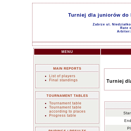
Turniej dla juniorów do l
Zabrze ul. Niedziałk
Rate o
Arbiter
MENU
MAIN REPORTS
List of players
Final standings
Turniej dl
TOURNAMENT TABLES
Tournament table
Tournament table
according to places
Star
Progress table
End
P