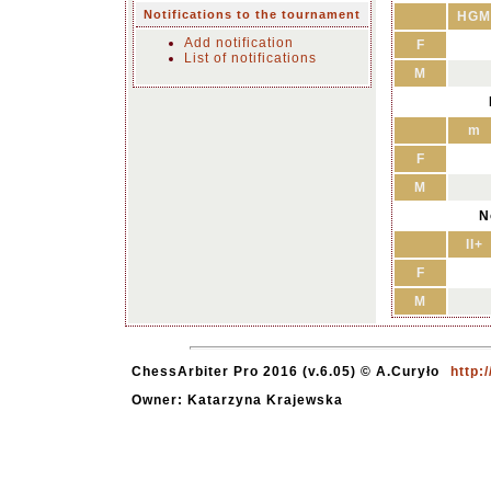
Notifications to the tournament
HGM
Add notification
F
List of notifications
M
m
F
M
N
II+
F
M
ChessArbiter Pro 2016 (v.6.05) © A.Curyło
http:
Owner: Katarzyna Krajewska