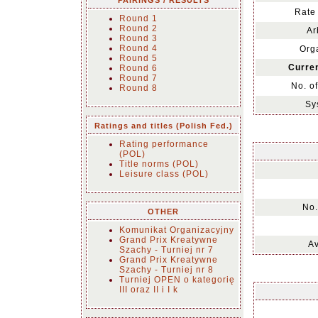
PAIRINGS / RESULTS
Rate 
Round 1
Round 2
Ar
Round 3
Round 4
Org
Round 5
Curren
Round 6
Round 7
No. o
Round 8
Sy
Ratings and titles (Polish Fed.)
Rating performance
(POL)
Title norms (POL)
Leisure class (POL)
No.
OTHER
Komunikat Organizacyjny
Grand Prix Kreatywne
Av
Szachy - Turniej nr 7
Grand Prix Kreatywne
Szachy - Turniej nr 8
Turniej OPEN o kategorię
III oraz II i I k