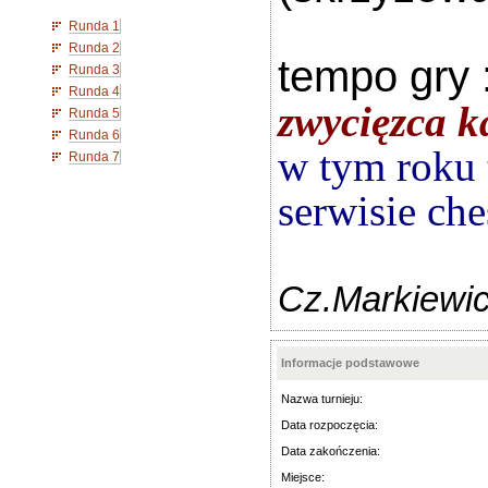
Runda 1
Runda 2
tempo gry 
Runda 3
Runda 4
zwycięzca k
Runda 5
Runda 6
w tym roku 
Runda 7
serwisie ch
Cz.Markiewic
Informacje podstawowe
Nazwa turnieju:
Data rozpoczęcia:
Data zakończenia:
Miejsce: