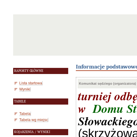
Informacje podstawow
RAPORTY GŁÓWNE
Lista startowa
Komunikat sędziego (organizatora)
Wyniki
turniej odb
TABELE
w
Domu St
Tabela
Słowackieg
Tabela wg miejsc
(skrzyżowa
KOJARZENIA / WYNIKI