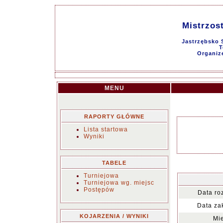
Mistrzos
Jastrzębsko 
T
Organiz
MENU
RAPORTY GŁÓWNE
Lista startowa
Wyniki
TABELE
Turniejowa
Turniejowa wg. miejsc
Postępów
Data ro
Data za
KOJARZENIA / WYNIKI
Mie