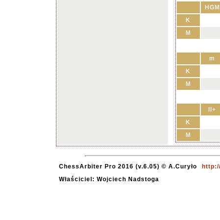
HGM
K
M
m
K
M
II+
K
M
ChessArbiter Pro 2016 (v.6.05) © A.Curyło
http:
Właściciel: Wojciech Nadstoga