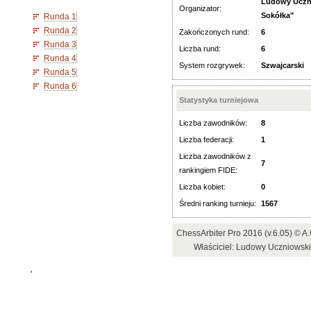
Ludowy Uczni
Organizator:
Sokółka"
Runda 1
Runda 2
Zakończonych rund:
6
Runda 3
Liczba rund:
6
Runda 4
System rozgrywek:
Szwajcarski
Runda 5
Runda 6
Statystyka turniejowa
Liczba zawodników:
8
Liczba federacji:
1
Liczba zawodników z
7
rankingiem FIDE:
Liczba kobiet:
0
Średni ranking turnieju:
1567
ChessArbiter Pro 2016 (v.6.05) ©
Właściciel: Ludowy Uczniowski
'