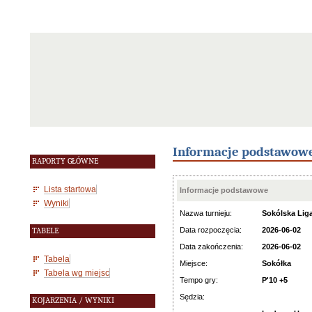
Informacje podstawow
RAPORTY GŁÓWNE
Lista startowa
Informacje podstawowe
Wyniki
Nazwa turnieju:
Sokólska Lig
Data rozpoczęcia:
2026-06-02
TABELE
Data zakończenia:
2026-06-02
Tabela
Miejsce:
Sokółka
Tabela wg miejsc
Tempo gry:
P'10 +5
Sędzia:
KOJARZENIA / WYNIKI