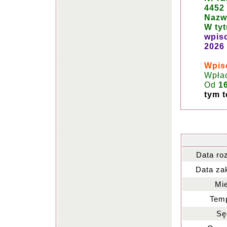
4452
Nazwa
W tyt
wpis
2026 
Wpiso
Wpła
Od
1
tym t
Data ro
Data za
Mie
Temp
Sę