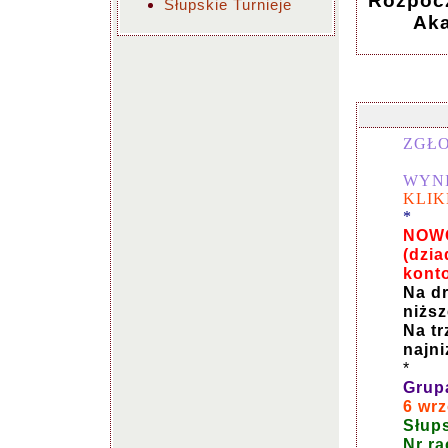
Rozpocz
Słupskie Turnieje
Aka
ZGŁO
WYNI
KLIK
*
NOWO
(dzia
kont
Na dr
niżs
Na tr
najn
*
Grup
6 wr
Słup
Nr r