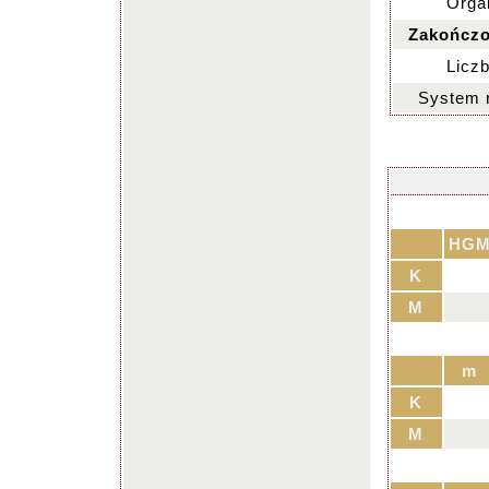
Organ
Zakończo
Liczb
System 
HG
K
M
m
K
M