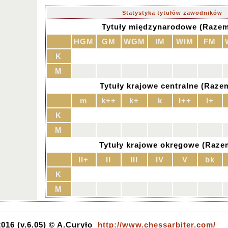
Statystyka tytułów zawodników
Tytuły międzynarodowe (Razem
HGM
GM
WGM
IM
WIM
FM
K
M
Tytuły krajowe centralne (Razem
m
k++
k+
k
I++
I+
K
M
Tytuły krajowe okręgowe (Razem
II+
II
III
IV
V
bk
K
M
016 (v.6.05) © A.Curyło
http://www.chessarbiter.com/