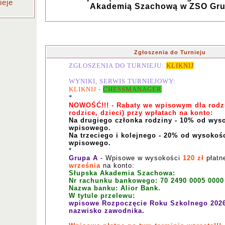
ieje
Akademią Szachową w ZSO Gru
Zgłoszenia do Turnieju
ZGŁOSZENIA DO TURNIEJU:
KLIKNIJ
WYNIKI, SERWIS TURNIEJOWY:
KLIKNIJ
-
CHESSMANAGER
*
NOWOŚĆ!!! -
Rabaty we wpisowym dla rodzi
rodzice, dzieci) przy wpłatach na konto:
Na drugiego członka rodziny - 10% od wys
wpisowego.
Na trzeciego i kolejnego - 20% od wysokoś
wpisowego.
*
Grupa A
- Wpisowe w wysokości
120 zł
płatn
września
na konto:
Słupska Akademia Szachowa:
Nr rachunku bankowego: 70 2490 0005 0000
Nazwa banku: Alior Bank.
W tytule przelewu:
wpisowe Rozpoczęcie Roku Szkolnego 2026 
nazwisko zawodnika.