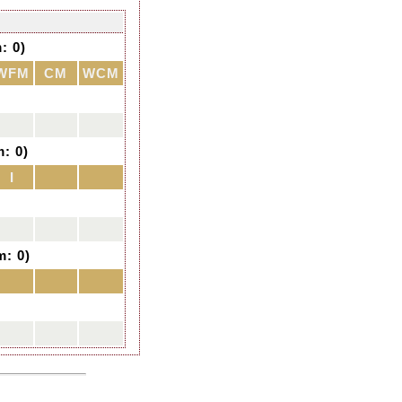
: 0)
WFM
CM
WCM
: 0)
I
: 0)