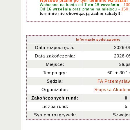
Wpisowe płatne po tym terminie wzrasta!!!
Wpłacane na konto od
7 do 15 września
-
130
Od
16 września
oraz płatne na miejscu -
150
terminie nie obowiązują żadne rabaty!!!
Informacje podstawowe:
Data rozpoczęcia:
2026-0
Data zakończenia:
2026-0
Miejsce:
Słup
Tempo gry:
60' + 30''
Sędzia:
FA Przemysła
Organizator:
Słupska Akadem
Zakończonych rund:
0
Liczba rund:
5
System rozgrywek:
Szwajca