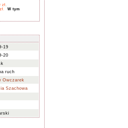
 zł
.
 zł.
W tym
9-19
9-20
sk
 na ruch
w Owczarek
ia Szachowa
rski