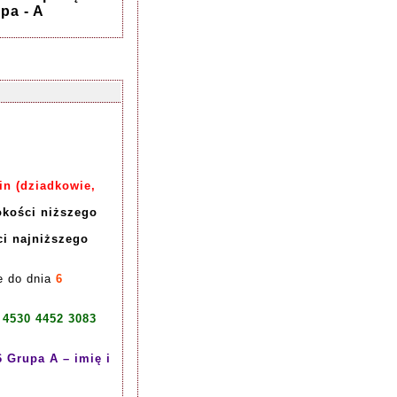
pa - A
n (dziadkowie,
okości niższego
ci najniższego
e do dnia
6
 4530 4452 3083
Grupa A – imię i