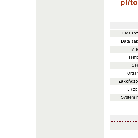
pl/t
Data ro
Data za
Mie
Temp
Sę
Organ
Zakończo
Liczb
System 