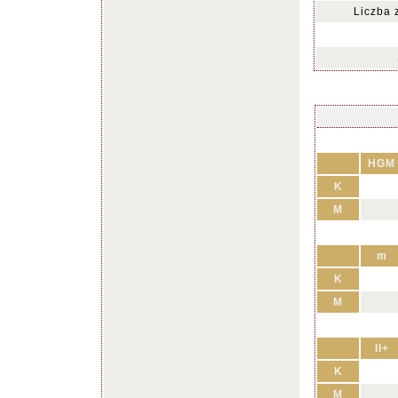
Liczba 
HGM
K
M
m
K
M
II+
K
M