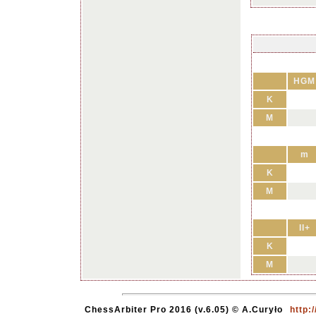
HGM
K
M
m
K
M
II+
K
M
ChessArbiter Pro 2016 (v.6.05) © A.Curyło
http: