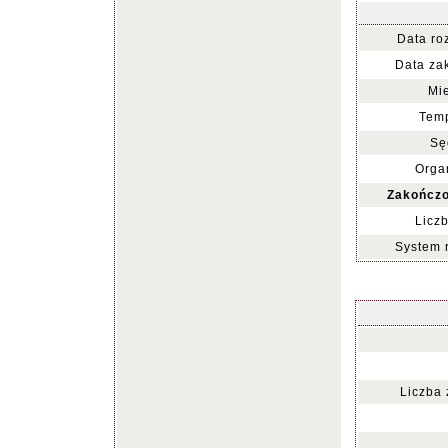
Data ro
Data za
Mie
Temp
Sę
Organ
Zakończo
Liczb
System 
Liczba