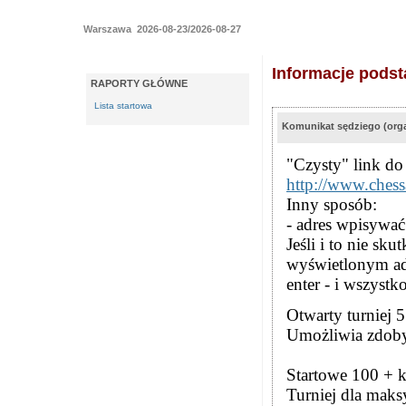
Warszawa 2026-08-23/2026-08-27
Informacje pods
RAPORTY GŁÓWNE
Lista startowa
Komunikat sędziego (orga
"Czysty" link do
http://www.chess
Inny sposób:
- adres wpisywać 
Jeśli i to nie sk
wyświetlonym adre
enter - i wszystk
Otwarty turniej 
Umożliwia zdoby
Startowe 100 + 
Turniej dla maks