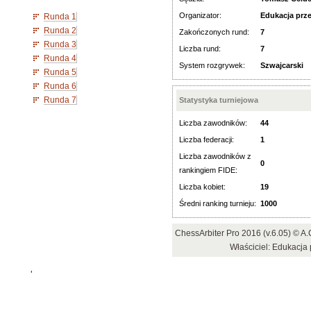
Organizator:
Edukacja prz
Runda 1
Runda 2
Zakończonych rund:
7
Runda 3
Liczba rund:
7
Runda 4
System rozgrywek:
Szwajcarski
Runda 5
Runda 6
Runda 7
Statystyka turniejowa
Liczba zawodników:
44
Liczba federacji:
1
Liczba zawodników z
0
rankingiem FIDE:
Liczba kobiet:
19
Średni ranking turnieju:
1000
ChessArbiter Pro 2016 (v.6.05) © 
Właściciel: Edukacja
'