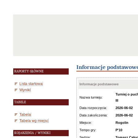
Informacje podstawow
RAPORTY GŁÓWNE
Lista startowa
Informacje podstawowe
Wyniki
Turniej o puc
Nazwa turnieju:
III
TABELE
Data rozpoczęcia:
2026-06-02
Tabela
Data zakończenia:
2026-06-02
Tabela wg miejsc
Miejsce:
Rogolin
Tempo gry:
P'10
KOJARZENIA / WYNIKI
Sędzia:
Tomasz Celu