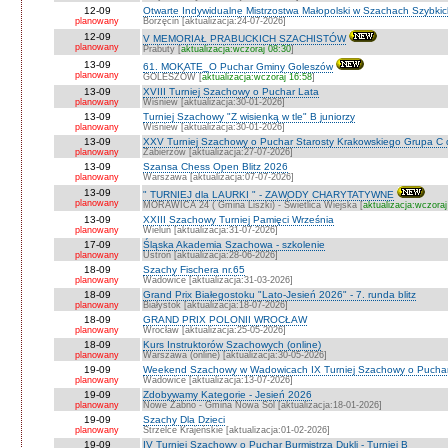
12-09
Otwarte Indywidualne Mistrzostwa Małopolski w Szachach Szybki
planowany
Borzęcin [aktualizacja:24-07-2026]
12-09
V MEMORIAŁ PRABUCKICH SZACHISTÓW
planowany
Prabuty [
aktualizacja:wczoraj 08:30
]
13-09
61. MOKATE_O Puchar Gminy Goleszów
planowany
GOLESZÓW [
aktualizacja:wczoraj 16:58
]
13-09
XVIII Turniej Szachowy o Puchar Lata
planowany
Wiśniew [aktualizacja:30-01-2026]
13-09
Turniej Szachowy "Z wisienką w tle" B juniorzy
planowany
Wiśniew [aktualizacja:30-01-2026]
13-09
XXV Turniej Szachowy o Puchar Starosty Krakowskiego Grupa C d
planowany
Zabierzów [aktualizacja:27-07-2026]
13-09
Szansa Chess Open Blitz 2026
planowany
Warszawa [aktualizacja:07-07-2026]
13-09
" TURNIEJ dla LAURKI " - ZAWODY CHARYTATYWNE
planowany
MORAWICA 24 ( Gmina Liszki) - Świetlica Wiejska [
aktualizacja:wczoraj
13-09
XXIII Szachowy Turniej Pamięci Września
planowany
Wieluń [aktualizacja:31-07-2026]
17-09
Śląska Akademia Szachowa - szkolenie
planowany
Ustroń [aktualizacja:28-06-2026]
18-09
Szachy Fischera nr.65
planowany
Wadowice [aktualizacja:31-03-2026]
18-09
Grand Prix Białegostoku "Lato-Jesień 2026" - 7. runda blitz
planowany
Białystok [aktualizacja:18-07-2026]
18-09
GRAND PRIX POLONII WROCŁAW
planowany
Wrocław [aktualizacja:25-05-2026]
18-09
Kurs Instruktorów Szachowych (online)
planowany
Warszawa (online) [aktualizacja:30-05-2026]
19-09
Weekend Szachowy w Wadowicach IX Turniej Szachowy o Puchar S
planowany
Wadowice [aktualizacja:13-07-2026]
19-09
Zdobywamy Kategorie - Jesień 2026
planowany
Nowe Żabno - Gmina Nowa Sól [aktualizacja:18-01-2026]
19-09
Szachy Dla Dzieci
planowany
Strzelce Krajeńskie [aktualizacja:01-02-2026]
19-09
IV Turniej Szachowy o Puchar Burmistrza Dukli - Turniej B