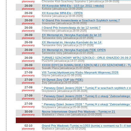
planowany
Chrzanów Klub Szachowy Szpitalna 1 [aktualizacja:18-06-2026]
26-09
XII Koneckie MINI-Elo - U15 (ur. 2011 i młodsi)
planowany
Końskie [aktualizacja:19-06-2026]
26-09
XII Koneckie MINI-Elo - OPEN
planowany
Końskie [aktualizacja:19-06-2026]
26-09
IV Grand Prix Inowrocławia w Szachach Szybkich turniej 7
planowany
Inowrocław [aktualizacja:28-06-2026]
26-09
I Grand Prix Inowrocławia do lat 12 turniej 7
planowany
Inowrocław [aktualizacja:28-06-2026]
26-09
XX Memoriał im. Henryka Karnówki do lat 10
planowany
Tarnowskie Góry [aktualizacja:22-07-2026]
26-09
XX Memoriał im. Henryka Karnówki do lat 14
planowany
Tarnowskie Góry [aktualizacja:22-07-2026]
26-09
XX Memoriał im. Henryka Karnówki FIDE OPEN
planowany
Tarnowskie Góry [aktualizacja:22-07-2026]
26-09
TURNIEJ SZACHOWY WITAJ SZKOŁO - ORLE GNIAZDO 26.09.2
planowany
POZNAŃ [aktualizacja:14-07-2026]
26-09
XXXIII EDYCJA SUWALSKIEJ SZKOLNEJ LIGI SZACHOWEJ - TU
planowany
Suwałki Plaza [aktualizacja:21-07-2026]
27-09
VIII Turniej błyskawiczny Klubu Marynarki Wojennej 2026
planowany
Gdynia [aktualizacja:01-08-2026]
27-09
VII Dymok Żory CUP (do FIDE)
planowany
Żory [aktualizacja:24-03-2026]
27-09
" Pierwszy Dzień Jesieni 2026 " Turniej F w szachach szybkich z 
planowany
Grzybowice [aktualizacja:05-08-2026]
27-09
" Pierwszy Dzień Jesieni 2026 " Turniej G z okazji "Zabrzańskiego
planowany
Grzybowice [aktualizacja:05-08-2026]
27-09
" Pierwszy Dzień Jesieni 2026 " Turniej H z okazji "Zabrzańskiego
planowany
Grzybowice [aktualizacja:05-08-2026]
30-09
Nocne Internetowe Grand Prix Wadowic - Turniej nr 21
planowany
Wadowice / chess.com [aktualizacja:10-03-2026]
02-10
Grand Prix Wadowic-Turniej nr.1003 (turniej z normami na 5 i 4 kat
planowany
Wadowice [aktualizacja:31-03-2026]