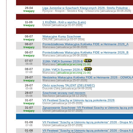
26-04
Liga Juniorów w Szachach Klasycznych 2026- Strefa Południe -
trwający
Pyrzyce - Krzęcin - Strzelce Kraj - Choszczno [aktualizacja:30-06-2026]
11-06
1 KUŹNIA - Król u wyrchu (Lato)
trwający
Ustroń [aktualizacja:31-07-2026]
06-07
Wakacyjne Kursy Szachowe
trwający
ONLINE [aktualizacja:03-07-2026]
06-07
Poniedziałkowa Wakacyjna Kołówka FIDE w Hetmanie 2026_A
trwający
Warszawa [aktualizacja:04-08-2026]
06-07
Poniedziałkowa Wakacyjna Kołówka FIDE w Hetmanie 2026_B
trwający
Warszawa [aktualizacja:04-08-2026]
07-07
319th YMCA Summer 2026-B
06-08
Warszawa [
aktualizacja:wczoraj 21:00
]
08-07
318th YMCA Summer 2026-A
07-08
Warszawa [
aktualizacja:wczoraj 21:00
]
26-07
Niedzielna Wakacyjna Kołówka FIDE w Hetmanie 2026 - ODWOŁ
trwający
Warszawa [aktualizacja:25-07-2026]
26-07
Obóz szachowy TALENT (ZIELENIEC)
05-08
Duszniki-Zdrój [aktualizacja:04-06-2026]
28-07
Szachowe wczasy nad morzem
05-08
Niechorze [aktualizacja:04-12-2025]
31-07
VII Festiwal Szachy w Ustroniu łączą pokolenia 2026
trwający
Ustroń [aktualizacja:10-05-2026]
31-07
Zgrupowanie Szachowe- VII Festiwal Szachy w Ustroniu łączą po
trwający
Ustroń [aktualizacja:02-07-2026]
01-08
VII Festiwal "Szachy w Ustroniu łączą pokolenia" 2026 - Grupa M
07-08
Ustroń [aktualizacja:03-07-2026]
01-08
VII Festiwal "Szachy w Ustroniu łączą pokolenia" 2026 - Grupa A