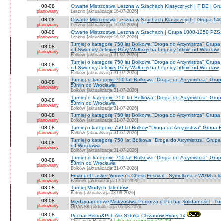
08-08
Otwarte Mistrzostwa Leszna w Szachach Klasycznych | FIDE | G
planowany
Leszno [aktualizacja:16-07-2026]
08-08
Otwarte Mistrzostwa Leszna w Szachach Klasycznych | Grupa 1
planowany
Leszno [aktualizacja:16-07-2026]
08-08
Otwarte Mistrzostwa Leszna w Szachach | Grupa 1000-1250 PZS
planowany
Leszno [aktualizacja:16-07-2026]
Turniej o kategorie 750 lat Bolkowa "Droga do Arcymistrza" G
08-08
od Świdnicy Jeleniej Góry Wałbrzycha Legnicy 50min od Wrocław
planowany
Bolków [aktualizacja:31-07-2026]
Turniej o kategorie 750 lat Bolkowa "Droga do Arcymistrza" G
08-08
od Świdnicy Jeleniej Góry Wałbrzycha Legnicy 50min od Wrocław
planowany
Bolków [aktualizacja:31-07-2026]
Turniej o kategorię 750 lat Bolkowa "Droga do Arcymistrza" Gr
08-08
50min od Wrocławia
planowany
Bolków [aktualizacja:31-07-2026]
Turniej o kategorię 750 lat Bolkowa "Droga do Arcymistrza" Gr
08-08
50min od Wrocławia
planowany
Bolków [aktualizacja:31-07-2026]
08-08
Turniej o kategorię 750 lat Bolkowa "Droga do Arcymistrza" Grup
planowany
Bolków [aktualizacja:31-07-2026]
08-08
Turniej o kategorię 750 lat Bolkow "Droga do Arcymistrza" Grupa F
planowany
Bolków [aktualizacja:31-07-2026]
Turniej o kategorię 750 lat Bolkowa "Droga do Arcymistrza" Gru
08-08
od Wrocławia
planowany
Bolków [aktualizacja:31-07-2026]
Turniej o kategorię 750 lat Bolkowa "Droga do Arcymistrza" Gr
08-08
50min od Wrocławia
planowany
Bolków [aktualizacja:31-07-2026]
08-08
Emanuel Lasker Women's Chess Festival - Symultana z WGM Julią
planowany
Barlinek [aktualizacja:17-07-2026]
08-08
Turniej Młodych Talentów
planowany
Kutno [aktualizacja:03-08-2026]
08-08
Międzynarodowe Mistrzostwa Pomorza o Puchar Solidarności - Tur
planowany
GDAŃSK [aktualizacja:05-08-2026]
08-08
Puchar Bistro&Pub Ale Sztuka Chrzanów Rynej 14
planowany
Chrzanów Rynek 14 [
aktualizacja:wczoraj 21:25
]