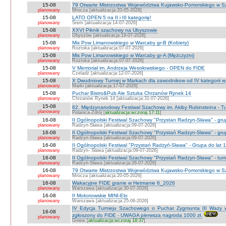
15-08
79 Otwarte Mistrzostwa Województwa Kujawsko-Pomorskiego w Sz
planowany
Mrocza [aktualizacja:20-05-2026]
15-08
LATO OPEN 5 na II i III kategorię!
planowany
Śrem [aktualizacja:14-07-2026]
15-08
XXVI Piknik szachowy na Ubyszowie
planowany
Ubyszów [aktualizacja:19-07-2026]
15-08
Mis Pow Limanowskiego w Warcaby gr-B (Kobiety)
planowany
Roztoka [aktualizacja:07-07-2026]
15-08
Mis Pow Limanowskiego w Warcaby gr-A (Mężczyzni)
planowany
Roztoka [aktualizacja:07-07-2026]
15-08
V Memoriał im. Andrzeja Wesołowskiego - OPEN do FIDE
planowany
Czeladź [aktualizacja:12-07-2026]
15-08
X Dwudniowy Turniej w Markach dla zawodnikow od IV kategorii 
planowany
Marki [aktualizacja:17-07-2026]
15-08
Puchar Bistro&Pub Ale Sztuka Chrzanów Rynek 14
planowany
Chrzanów Rynek 14 [aktualizacja:31-07-2026]
15-08
62. Międzynarodowy Festiwal Szachowy im. Akiby Rubinsteina - Tu
planowany
Polanica-Zdrój [
aktualizacja:wczoraj 17:11
]
16-08
II Ogólnopolski Festiwal Szachowy "Przystan Radzyn-Sława" - gr
planowany
Radzyn-Sława [aktualizacja:09-07-2026]
16-08
II Ogólnopolski Festiwal Szachowy "Przystań Radzyn-Sława" - gru
planowany
Radzyn-Sława [aktualizacja:09-07-2026]
16-08
II Ogólnopolski Festiwal "Przystań Radzyń-Sława" - Grupa do lat 
planowany
Radzyn- Sława [aktualizacja:09-07-2026]
16-08
II Ogólnopolski Festiwal Szachowy "Przystań Radzyn-Sława" - turni
planowany
Radzyń-Sława [aktualizacja:26-07-2026]
16-08
79 Otwarte Mistrzostwa Województwa Kujawsko-Pomorskiego w Sz
planowany
Mrocza [aktualizacja:20-05-2026]
16-08
Wakacyjne FIDE granie w Hetmanie 6_2026
planowany
Warszawa [aktualizacja:30-07-2026]
16-08
II Mokotowskie MINI-Elo
planowany
Warszawa [aktualizacja:25-06-2026]
IV Edycja Turnieju Szachowego o Puchar Zygmunta III Wazy w
16-08
zgłoszony do FIDE - UWAGA pierwsza nagroda 1000 zł.
planowany
Gniew [
aktualizacja:wczoraj 18:37
]