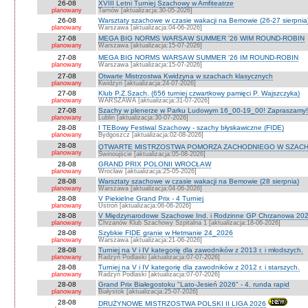
26-08
XVIII Letni Turniej Szachowy w Amfiteatrze
planowany
Tarnów [aktualizacja:30-05-2026]
26-08
Warsztaty szachowe w czasie wakacji na Bemowie (26-27 sierpnia
planowany
Warszawa [aktualizacja:04-06-2026]
27-08
MEGA BIG NORMS WARSAW SUMMER '26 WIM ROUND-ROBIN
planowany
Warszawa [aktualizacja:15-07-2026]
27-08
MEGA BIG NORMS WARSAW SUMMER '26 IM ROUND-ROBIN
planowany
Warszawa [aktualizacja:15-07-2026]
27-08
Otwarte Mistrzostwa Kwidzyna w szachach klasycznych
planowany
Kwidzyn [aktualizacja:24-07-2026]
27-08
Klub P.Z.Szach. (656 turniej czwartkowy pamięci P. Wajszczyka)
planowany
WARSZAWA [aktualizacja:31-07-2026]
27-08
Szachy w plenerze w Parku Ludowym 16_00-19_00! Zapraszamy!
planowany
Lublin [aktualizacja:30-07-2026]
28-08
I TEBowy Festiwal Szachowy - szachy błyskawiczne (FIDE)
planowany
Bydgoszcz [aktualizacja:02-08-2026]
28-08
OTWARTE MISTRZOSTWA POMORZA ZACHODNIEGO W SZACH
planowany
Świnoujście [aktualizacja:05-08-2026]
28-08
GRAND PRIX POLONII WROCŁAW
planowany
Wrocław [aktualizacja:25-05-2026]
28-08
Warsztaty szachowe w czasie wakacji na Bemowie (28 sierpnia)
planowany
Warszawa [aktualizacja:04-06-2026]
28-08
V Piekielne Grand Prix - 4 Turniej
planowany
Ustroń [aktualizacja:06-06-2026]
28-08
V Międzynarodowe Szachowe Ind. i Rodzinne GP Chrzanowa 202
planowany
Chrzanów Klub Szachowy Szpitalna 1 [aktualizacja:18-06-2026]
28-08
Szybkie FIDE granie w Hetmanie 24_2026
planowany
Warszawa [aktualizacja:21-06-2026]
28-08
Turniej na V i IV kategorię dla zawodników z 2013 r. i młodszych.
planowany
Radzyń Podlaski [aktualizacja:07-07-2026]
28-08
Turniej na V i IV kategorię dla zawodników z 2012 r. i starszych.
planowany
Radzyń Podlaski [aktualizacja:07-07-2026]
28-08
Grand Prix Białegostoku "Lato-Jesień 2026" - 4. runda rapid
planowany
Białystok [aktualizacja:25-07-2026]
28-08
DRUŻYNOWE MISTRZOSTWA POLSKI II LIGA 2026