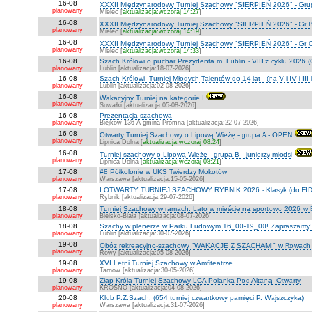
16-08
XXXII Międzynarodowy Turniej Szachowy "SIERPIEŃ 2026" - Grup
planowany
Mielec [
aktualizacja:wczoraj 14:27
]
16-08
XXXII Międzynarodowy Turniej Szachowy "SIERPIEŃ 2026" - Gr B
planowany
Mielec [
aktualizacja:wczoraj 14:19
]
16-08
XXXII Międzynarodowy Turniej Szachowy "SIERPIEŃ 2026" - Gr C J
planowany
Mielec [
aktualizacja:wczoraj 14:33
]
16-08
Szach Królowi o puchar Prezydenta m. Lublin - VIII z cyklu 2026
planowany
Lublin [aktualizacja:18-07-2026]
16-08
Szach Królowi -Turniej Młodych Talentów do 14 lat - (na V i IV i III
planowany
Lublin [aktualizacja:02-08-2026]
16-08
Wakacyjny Turniej na kategorie I
planowany
Suwałki [aktualizacja:05-08-2026]
16-08
Prezentacja szachowa
planowany
Biejków 136 A gmina Promna [aktualizacja:22-07-2026]
16-08
Otwarty Turniej Szachowy o Lipową Wieżę - grupa A - OPEN
planowany
Lipnica Dolna [
aktualizacja:wczoraj 08:24
]
16-08
Turniej szachowy o Lipową Wieżę - grupa B - juniorzy młodsi
planowany
Lipnica Dolna [
aktualizacja:wczoraj 08:21
]
17-08
#8 Półkolonie w UKS Twierdzy Mokotów
planowany
Warszawa [aktualizacja:15-05-2026]
17-08
I OTWARTY TURNIEJ SZACHOWY RYBNIK 2026 - Klasyk (do FID
planowany
Rybnik [aktualizacja:29-07-2026]
18-08
Turniej Szachowy w ramach: Lato w mieście na sportowo 2026 w Bie
planowany
Bielsko-Biała [aktualizacja:08-07-2026]
18-08
Szachy w plenerze w Parku Ludowym 16_00-19_00! Zapraszamy!
planowany
Lublin [aktualizacja:30-07-2026]
19-08
Obóz rekreacyjno-szachowy "WAKACJE Z SZACHAMI" w Rowach
planowany
Rowy [aktualizacja:05-08-2026]
19-08
XVI Letni Turniej Szachowy w Amfiteatrze
planowany
Tarnów [aktualizacja:30-05-2026]
19-08
Złap Króla Turniej Szachowy LCA Polanka Pod Altaną- Otwarty
planowany
KROSNO [aktualizacja:04-08-2026]
20-08
Klub P.Z.Szach. (654 turniej czwartkowy pamięci P. Wajszczyka)
planowany
Warszawa [aktualizacja:31-07-2026]