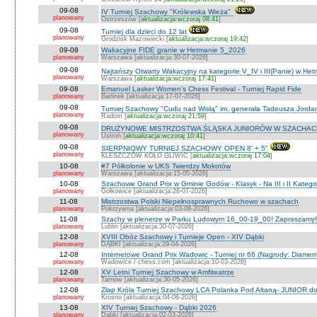
09-08
IV Turniej Szachowy "Królewska Wieża"
planowany
Ostrzeszów [
aktualizacja:wczoraj 08:41
]
09-08
Turniej dla dzieci do 12 lat
planowany
Grodzisk Mazowiecki [
aktualizacja:wczoraj 19:42
]
09-08
Wakacyjne FIDE granie w Hetmanie 5_2026
planowany
Warszawa [aktualizacja:30-07-2026]
09-08
Najtańszy Otwarty Wakacyjny na kategorie V_IV i III(Panie) w He
planowany
Warszawa [
aktualizacja:wczoraj 17:41
]
09-08
Emanuel Lasker Women's Chess Festival - Turniej Rapid Fide
planowany
Barlinek [aktualizacja:17-07-2026]
09-08
Turniej Szachowy "Cudu nad Wisłą" im. generała Tadeusza Jord
planowany
Radom [
aktualizacja:wczoraj 21:59
]
09-08
DRUŻYNOWE MISTRZOSTWA ŚLĄSKA JUNIORÓW W SZACHACH S
planowany
Ustroń [
aktualizacja:wczoraj 10:41
]
09-08
SIERPNIOWY TURNIEJ SZACHOWY OPEN 8' + 5"
planowany
KLESZCZÓW KOŁO GLIWIC [
aktualizacja:wczoraj 17:04
]
10-08
#7 Półkolonie w UKS Twierdzy Mokotów
planowany
Warszawa [aktualizacja:15-05-2026]
10-08
Szachowe Grand Prix w Gminie Godów - Klasyk - Na III i II Katego
planowany
Gołkowice [aktualizacja:28-07-2026]
11-08
Mistrzostwa Polski Niepełnosprawnych Ruchowo w szachach
planowany
Pokrzywna [aktualizacja:03-08-2026]
11-08
Szachy w plenerze w Parku Ludowym 16_00-19_00! Zapraszamy!
planowany
Lublin [aktualizacja:30-07-2026]
12-08
XVIII Obóz Szachowy i Turnieje Open - XIV Dąbki
planowany
DĄBKI [aktualizacja:29-04-2026]
12-08
Internetowe Grand Prix Wadowic - Turniej nr 66 (Nagrody: Diamen
planowany
Wadowice / chess.com [aktualizacja:10-03-2026]
12-08
XV Letni Turniej Szachowy w Amfiteatrze
planowany
Tarnów [aktualizacja:30-05-2026]
12-08
Złap Króla Turniej Szachowy LCA Polanka Pod Altaną- JUNIOR do 
planowany
Krosno [aktualizacja:04-08-2026]
13-08
XIV Turniej Szachowy - Dąbki 2026
planowany
Dąbki [aktualizacja:02-03-2026]