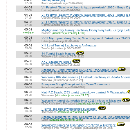
03-08
Turniej Wakacyjny
07-08
Kwidzyn [aktualizacja:20-07-2026]
04-08
VII Festiwal "Szachy w Ustroniu łączą pokolenia" 2026 - Grupa D (
07-08
Ustroń [aktualizacja:03-07-2026]
04-08
VII Festiwal "Szachy w Ustroniu łączą pokolenia" 2026 - Grupa E (
07-08
Ustroń [aktualizacja:03-07-2026]
04-08
VII Festiwal "Szachy w Ustroniu łączą pokolenia" 2026 - Grupa F (
07-08
Ustroń [aktualizacja:03-07-2026]
05-08
Międzynarodowy Turniej Szachowy Cztery Pory Roku - edycja Let
trwający
Iwonicz [
aktualizacja:wczoraj 17:50
]
05-08
XVIII Międzynarodowy Turniej Szachowy im. J. Zukertorta - RAPI
05-08
Lublin [aktualizacja:05-08-2026]
05-08
XIII Letni Turniej Szachowy w Amfiteatrze
05-08
Tarnów [aktualizacja:30-05-2026]
05-08
44 Turniej Szach-Matowy
05-08
Wiśniowa [aktualizacja:05-08-2026]
05-08
XXV Szachowa Środa
05-08
Bytów [aktualizacja:05-08-2026]
05-08
Szachowy Turniej Przyjaźni ZBĄSZYŃ - MAJORKA 2026
05-08
Zbąszyń [aktualizacja:05-08-2026]
06-08
Wieczorny Blitz Anderssena | Festiwal Szachowy im. Adolfa Ande
06-08
Wrocław [aktualizacja:25-05-2026]
06-08
European Shogi Championship - Team Tournament
06-08
Paderborn [aktualizacja:07-07-2026]
06-08
Klub P.Z.Szach. (653 turniej czwartkowy pamięci P. Wajszczyka)
06-08
Warszawa [
aktualizacja:wczoraj 21:27
]
06-08
Wakacyjny turniej dla młodzieży ur 2011 i młodsi w Miszewie
06-08
PŁOCK-Miszewo Murowane [
aktualizacja:wczoraj 13:40
]
06-08
I Turniej dla dzieci w bibliotece publicznej
06-08
Świnoujście [
aktualizacja:wczoraj 17:44
]
06-08
Szachy w plenerze w Parku Ludowym 16_00-19_00! Zapraszamy!
06-08
Lublin [
aktualizacja:wczoraj 18:02
]
06-08
Wakacyjny turniej na II kategorię szachową w Ostrołęce
07-08
Ostrołęka Park Wodny AQARIUM [aktualizacja:05-08-2026]