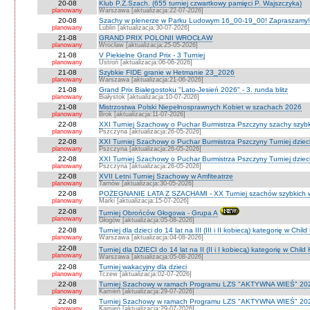
20-08
Klub P.Z.Szach. (655 turniej czwartkowy pamięci P. Wajszczyka)
planowany
Warszawa [aktualizacja:22-07-2026]
20-08
Szachy w plenerze w Parku Ludowym 16_00-19_00! Zapraszamy!
planowany
Lublin [aktualizacja:30-07-2026]
21-08
GRAND PRIX POLONII WROCŁAW
planowany
Wrocław [aktualizacja:25-05-2026]
21-08
V Piekielne Grand Prix - 3 Turniej
planowany
Ustroń [aktualizacja:06-06-2026]
21-08
Szybkie FIDE granie w Hetmanie 23_2026
planowany
Warszawa [aktualizacja:21-06-2026]
21-08
Grand Prix Białegostoku "Lato-Jesień 2026" - 3. runda blitz
planowany
Białystok [aktualizacja:10-07-2026]
21-08
Mistrzostwa Polski Niepełnosprawnych Kobiet w szachach 2026
planowany
Brok [aktualizacja:11-07-2026]
22-08
XXI Turniej Szachowy o Puchar Burmistrza Pszczyny szachy szyb
planowany
Pszczyna [aktualizacja:26-05-2026]
22-08
XXI Turniej Szachowy o Puchar Burmistrza Pszczyny Turniej dzieci
planowany
Pszczyna [aktualizacja:26-05-2026]
22-08
XXI Turniej Szachowy o Puchar Burmistrza Pszczyny Turniej dzieci
planowany
Pszczyna [aktualizacja:26-05-2026]
22-08
XVII Letni Turniej Szachowy w Amfiteatrze
planowany
Tarnów [aktualizacja:30-05-2026]
22-08
POŻEGNANIE LATA Z SZACHAMI - XX Turniej szachów szybkich 
planowany
Marki [aktualizacja:15-07-2026]
22-08
Turniej Obrońców Głogowa - Grupa A
planowany
Głogów [aktualizacja:05-08-2026]
22-08
Turniej dla dzieci do 14 lat na III (III i II kobiecą) kategorię w Chi
planowany
Warszawa [aktualizacja:04-08-2026]
22-08
Turniej dla DZIECI do 14 lat na II (II i I kobiecą) kategorię w Chil
planowany
Warszawa [aktualizacja:05-08-2026]
22-08
Turniej wakacyjny dla dzieci
planowany
Tczew [aktualizacja:02-07-2026]
22-08
Turniej Szachowy w ramach Programu LZS "AKTYWNA WIEŚ" 202
planowany
Kamień [aktualizacja:29-07-2026]
22-08
Turniej Szachowy w ramach Programu LZS "AKTYWNA WIEŚ" 202
planowany
Kamień [aktualizacja:29-07-2026]