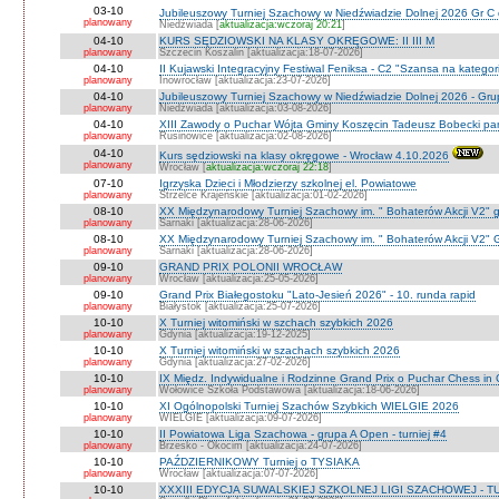
03-10
Jubileuszowy Turniej Szachowy w Niedźwiadzie Dolnej 2026 Gr C
planowany
Niedźwiada [
aktualizacja:wczoraj 20:21
]
04-10
KURS SĘDZIOWSKI NA KLASY OKRĘGOWE: II III M
planowany
Szczecin Koszalin [aktualizacja:18-07-2026]
04-10
II Kujawski Integracyjny Festiwal Feniksa - C2 "Szansa na kategor
planowany
Inowrocław [aktualizacja:23-07-2026]
04-10
Jubileuszowy Turniej Szachowy w Niedźwiadzie Dolnej 2026 - Gr
planowany
Niedżwiada [aktualizacja:03-08-2026]
04-10
XIII Zawody o Puchar Wójta Gminy Koszęcin Tadeusz Bobecki pam
planowany
Rusinowice [aktualizacja:02-08-2026]
04-10
Kurs sędziowski na klasy okręgowe - Wrocław 4.10.2026
planowany
Wrocław [
aktualizacja:wczoraj 22:18
]
07-10
Igrzyska Dzieci i Młodzierzy szkolnej el. Powiatowe
planowany
Strzelce Krajeńskie [aktualizacja:01-02-2026]
08-10
XX Międzynarodowy Turniej Szachowy im. " Bohaterów Akcji V2" g
planowany
Sarnaki [aktualizacja:28-06-2026]
08-10
XX Międzynarodowy Turniej Szachowy im. " Bohaterów Akcji V2" 
planowany
Sarnaki [aktualizacja:28-06-2026]
09-10
GRAND PRIX POLONII WROCŁAW
planowany
Wrocław [aktualizacja:25-05-2026]
09-10
Grand Prix Białegostoku "Lato-Jesień 2026" - 10. runda rapid
planowany
Białystok [aktualizacja:25-07-2026]
10-10
X Turniej witomiński w szchach szybkich 2026
planowany
Gdynia [aktualizacja:19-12-2025]
10-10
X Turniej witomiński w szachach szybkich 2026
planowany
Gdynia [aktualizacja:27-02-2026]
10-10
IX Międz. Indywidualne i Rodzinne Grand Prix o Puchar Chess i
planowany
Wołowice Szkoła Podstawowa [aktualizacja:18-06-2026]
10-10
XI Ogólnopolski Turniej Szachów Szybkich WIELGIE 2026
planowany
WIELGIE [aktualizacja:09-07-2026]
10-10
II Powiatowa Liga Szachowa - grupa A Open - turniej #4
planowany
Brzesko - Okocim [aktualizacja:24-07-2026]
10-10
PAŹDZIERNIKOWY Turniej o TYSIAKA
planowany
Wrocław [aktualizacja:07-07-2026]
10-10
XXXIII EDYCJA SUWALSKIEJ SZKOLNEJ LIGI SZACHOWEJ - TU