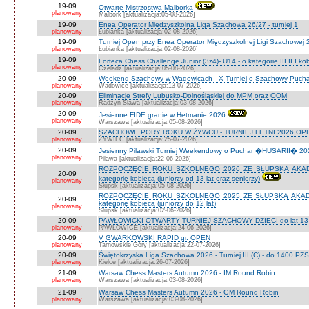
19-09
Otwarte Mistrzostwa Malborka
planowany
Malbork [aktualizacja:05-08-2026]
19-09
Enea Operator Międzyszkolna Liga Szachowa 26/27 - turniej 1
planowany
Łubianka [aktualizacja:02-08-2026]
19-09
Turniej Open przy Enea Operator Międzyszkolnej Ligi Szachowej 26
planowany
Łubianka [aktualizacja:02-08-2026]
19-09
Forteca Chess Challenge Junior (3z4)- U14 - o kategorie III II I k
planowany
Czeladź [aktualizacja:05-08-2026]
20-09
Weekend Szachowy w Wadowicach - X Turniej o Szachowy Puchar B
planowany
Wadowice [aktualizacja:13-07-2026]
20-09
Eliminacje Strefy Lubusko-Dolnośląskiej do MPM oraz OOM
planowany
Radzyn-Sława [aktualizacja:03-08-2026]
20-09
Jesienne FIDE granie w Hetmanie 2026
planowany
Warszawa [aktualizacja:05-08-2026]
20-09
SZACHOWE PORY ROKU W ŻYWCU - TURNIEJ LETNI 2026 OPEN
planowany
ŻYWIEC [aktualizacja:25-07-2026]
20-09
Jesienny Pilawski Turniej Weekendowy o Puchar �HUSARII� 2026
planowany
Pilawa [aktualizacja:22-06-2026]
ROZPOCZĘCIE ROKU SZKOLNEGO 2026 ZE SŁUPSKĄ AKADEMI
20-09
kategorię kobiecą (juniorzy od 13 lat oraz seniorzy)
planowany
Słupsk [aktualizacja:05-08-2026]
ROZPOCZĘCIE ROKU SZKOLNEGO 2025 ZE SŁUPSKĄ AKADEMI
20-09
kategorię kobiecą (juniorzy do 12 lat)
planowany
Słupsk [aktualizacja:02-06-2026]
20-09
PAWŁOWICKI OTWARTY TURNIEJ SZACHOWY DZIECI do lat 13 o ka
planowany
PAWŁOWICE [aktualizacja:24-06-2026]
20-09
V GWARKOWSKI RAPID gr. OPEN
planowany
Tarnowskie Góry [aktualizacja:22-07-2026]
20-09
Świętokrzyska Liga Szachowa 2026 - Turniej III (C) - do 1400 PZ
planowany
Kielce [aktualizacja:26-07-2026]
21-09
Warsaw Chess Masters Autumn 2026 - IM Round Robin
planowany
Warszawa [aktualizacja:03-08-2026]
21-09
Warsaw Chess Masters Autumn 2026 - GM Round Robin
planowany
Warszawa [aktualizacja:03-08-2026]