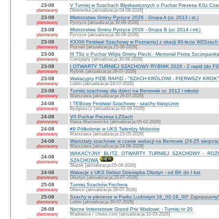
23-08
V Turniej w Szachach Błyskawicznych o Puchar Prezesa KSz Cza
planowany
Głowienka [aktualizacja:04-08-2026]
23-08
Mistrzostwa Gminy Pyrzyce 2026 - Grupa A (ur. 2013 i st.)
planowany
Pyrzyce [aktualizacja:30-06-2026]
23-08
Mistrzostwa Gminy Pyrzyce 2026 - Grupa B (ur. 2014 i mł.)
planowany
Pyrzyce [aktualizacja:30-06-2026]
23-08
XXXIII Festiwal Szachowy w Poznaniu) z okazji 90-lecia WZSzach
planowany
Poznań [aktualizacja:25-06-2026]
23-08
III TSz o Puchar Wójta Gminy Piecki - Memoriał Piotra Szczepan
planowany
Cierzpięty [aktualizacja:30-06-2026]
23-08
I OTWARTY TURNIEJ SZACHOWY RYBNIK 2026 - 2 rapid (do FI
planowany
Rybnik [aktualizacja:28-07-2026]
23-08
Wakacyjny FIDE RAPID - "SZACH KRÓLOWI - PIERWSZY KROK" O
planowany
Lublin [aktualizacja:18-07-2026]
23-08
Turniej szachowy dla dzieci na Bemowie ur. 2012 i młodsi
planowany
Warszawa [aktualizacja:26-07-2026]
24-08
I TEBowy Festiwal Szachowy - szachy klasyczne
planowany
Bydgoszcz [aktualizacja:02-08-2026]
24-08
VII Puchar Prezesa ŁZSach
planowany
Rawa Mazowiecka [aktualizacja:05-02-2026]
24-08
#9 Półkolonie w UKS Twierdzy Mokotów
planowany
Warszawa [aktualizacja:15-05-2026]
24-08
Warsztaty szachowe w czasie wakacji na Bemowie (24-25 sierpnia
planowany
Warszawa [aktualizacja:04-06-2026]
WAKACYJNY BLITZ. OTWARTY TURNIEJ SZACHOWY - RO
24-08
SZACHOWĄ
planowany
Słupsk [aktualizacja:05-08-2026]
24-08
Wakacje z UKS Debiut Dziesiątka Olsztyn - od BK do I kat
planowany
Olsztyn [aktualizacja:25-07-2026]
25-08
Turniej Szachów Fischera
planowany
Gliwice [aktualizacja:28-07-2026]
25-08
Szachy w plenerze w Parku Ludowym 16_00-19_00! Zapraszamy!
planowany
Lublin [aktualizacja:30-07-2026]
26-08
Nocne Internetowe Grand Prix Wadowic - Turniej nr 20
planowany
Wadowice / chess.com [aktualizacja:10-03-2026]