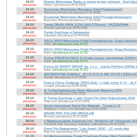
24-10
Otwarte Mistrzostwa Śląska w szacho-tenisie stołowym - finał edyc
planowany
Gliwice [aktualizacja:26-04-2026]
24-10
Drużynowe Mistrzostwa Mazowsza Szkół Podstawowych
planowany
Warszawa-Wesoła [aktualizacja:17-05-2026]
24-10
Drużynowe Mistrzostwa Mazowsza Szkół Ponadpodstawowych
planowany
Warszawa Wesoła [aktualizacja:17-05-2026]
24-10
Turniej DRUGI KROK (1250-1600 PZSzach) - PAŹDZIERNIK
planowany
Wrocław [aktualizacja:28-05-2026]
24-10
Turniej Szachowy w Zakopanem
planowany
Zakopane [aktualizacja:20-06-2026]
24-10
DGCS OPEN Mistrzostwa Polski Przedsiębiorców- Grupa Diament
planowany
Kalisz [
aktualizacja:wczoraj 15:25
]
24-10
DGCS OPEN Mistrzostwa Polski Przedsiębiorców- Grupa Burszty
planowany
Kalisz [
aktualizacja:wczoraj 15:25
]
24-10
Puchar PREZESA DGCS S.A Kalisz szachy standardowe (1000zł 
planowany
Kalisz [
aktualizacja:wczoraj 15:27
]
24-10
Puchar D2 INVEST GROUP Sp. z o.o. - szachy Fischera (2000zł 1
planowany
Kalisz [
aktualizacja:wczoraj 15:22
]
24-10
MISTRZOSTWA SUWAŁK - ID I-III ID IV-VI IMS VII-VIII LICEALIA
planowany
Suwałki [aktualizacja:21-07-2026]
24-10
Forteca Chess Challenge OPEN (3z4) - o małe normy II I K. - do F
planowany
Czeladź [aktualizacja:05-08-2026]
25-10
IX Turniej błyskawiczny Klubu Marynarki Wojennej 2026
planowany
Gdynia [aktualizacja:13-02-2026]
25-10
IV Turniej Szachowy z cyklu Grand Prix Ziemi Sulęczyńskiej 2026
planowany
Sulęczyno [aktualizacja:24-03-2026]
28-10
Nocne Internetowe Grand Prix Wadowic - Turniej nr 22
planowany
Wadowice / chess.com [aktualizacja:10-03-2026]
30-10
GRAND PRIX POLONII WROCŁAW
planowany
Wrocław [aktualizacja:25-05-2026]
30-10
V Międzynarodowe Szachowe Ind. i Rodzinne GP Chrzanowa 2026
planowany
Chrzanów Klub Szachowy Szpitalna 1 [aktualizacja:18-06-2026]
30-10
Grand Prix Białegostoku "Lato-Jesień 2026" - 13. runda blitz
planowany
Białystok [aktualizacja:18-07-2026]
31-10
XV Międzynarodowy Turniej Szachowy Pamięci Marii Trafalskiej