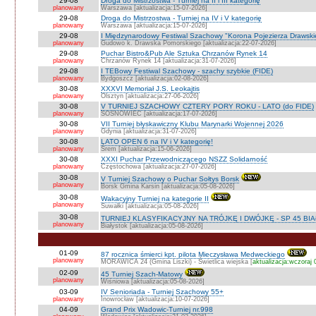
29-08
Droga do Mistrzostwa - Turniej na II i III kategorię
planowany
Warszawa [aktualizacja:15-07-2026]
29-08
Droga do Mistrzostwa - Turniej na IV i V kategorię
planowany
Warszawa [aktualizacja:15-07-2026]
29-08
I Międzynarodowy Festiwal Szachowy "Korona Pojezierza Drawski
planowany
Gudowo k. Drawska Pomorskiego [aktualizacja:22-07-2026]
29-08
Puchar Bistro&Pub Ale Sztuka Chrzanów Rynek 14
planowany
Chrzanów Rynek 14 [aktualizacja:31-07-2026]
29-08
I TEBowy Festiwal Szachowy - szachy szybkie (FIDE)
planowany
Bydgoszcz [aktualizacja:02-08-2026]
30-08
XXXVI Memoriał J.S. Leokajtis
planowany
Olsztyn [aktualizacja:27-06-2026]
30-08
V TURNIEJ SZACHOWY CZTERY PORY ROKU - LATO (do FIDE)
planowany
SOSNOWIEC [aktualizacja:17-07-2026]
30-08
VII Turniej błyskawiczny Klubu Marynarki Wojennej 2026
planowany
Gdynia [aktualizacja:31-07-2026]
30-08
LATO OPEN 6 na IV i V kategorię!
planowany
Śrem [aktualizacja:15-06-2026]
30-08
XXXI Puchar Przewodniczącego NSZZ Solidarność
planowany
Częstochowa [aktualizacja:27-07-2026]
30-08
V Turniej Szachowy o Puchar Sołtys Borsk
planowany
Borsk Gmina Karsin [aktualizacja:05-08-2026]
30-08
Wakacyjny Turniej na kategorie II
planowany
Suwałki [aktualizacja:05-08-2026]
30-08
TURNIEJ KLASYFIKACYJNY NA TRÓJKĘ I DWÓJKĘ - SP 45 BI
planowany
Białystok [aktualizacja:05-08-2026]
01-09
87 rocznica śmierci kpt. pilota Mieczysława Medweckiego
planowany
MORAWICA 24 (Gmina Liszki) - Świetlica wiejska [
aktualizacja:wczoraj 
02-09
45 Turniej Szach-Matowy
planowany
Wiśniowa [aktualizacja:05-08-2026]
03-09
IV Senioriada - Turniej Szachowy 55+
planowany
Inowrocław [aktualizacja:10-07-2026]
04-09
Grand Prix Wadowic-Turniej nr.998