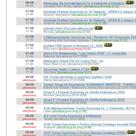
06-08
Wakacyjny dla początkujących na 4 kategorię w Ostrołęce
06-08
Ostrołęka Park Wodny Aqarium [
aktualizacja:wczoraj 11:13
]
07-08
Grodziski Festiwal Szachowy im. M. Najdorfa - OPEN A (I miejsce 
07-08
Grodzisk Mazowiecki [
aktualizacja:wczoraj 22:09
]
07-08
Grodziski Festiwal Szachowy im. M. Najdorfa - OPEN B (I miejsce 
07-08
Grodzisk Mazowiecki [
aktualizacja:wczoraj 21:19
]
07-08
GRAND PRIX POLONII WROCŁAW
07-08
Wrocław [
aktualizacja:wczoraj 13:32
]
07-08
V Międzynarodowe Szachowe Ind. i Rodzinne GP Chrzanowa 202
07-08
Chrzanów Klub Szachowy Szpitalna 1 [
aktualizacja:wczoraj 21:21
]
07-08
Szybkie FIDE granie w Hetmanie 21_2026
07-08
Warszawa [
aktualizacja:dzisiaj 02:41
]
07-08
Grand Prix Białegostoku "Lato-Jesień 2026" - 1. runda blitz
07-08
Białystok [aktualizacja:10-07-2026]
07-08
Wakacyjne Grand Prix KS Czarny Koń - 04
07-08
Nowe Miasto Lub. [aktualizacja:03-08-2026]
07-08
Szachowe Piątki z Liskiem 17/26
07-08
Lisia Góra [
aktualizacja:wczoraj 16:27
]
08-08
VIII Turniej witomiński w szachach szybkich 2026
planowany
Gdynia [aktualizacja:27-02-2026]
08-08
Turniej "Droga do Arcymistrza" KOMUNIKAT WKRÓTCE. TURNIEJ O V
planowany
Bolków koło Świdnicy Wałbrzycha Jeleniej Góry [aktualizacja:14-05-2026
08-08
Grupa E | Festiwal Szachowy im. Adolfa Anderssena 2026
planowany
Wrocław [aktualizacja:25-05-2026]
08-08
Grupa F | Festiwal Szachowy im. Adolfa Anderssena 2026
planowany
Wrocław [aktualizacja:25-05-2026]
08-08
XVIII Międzynarodowy Turniej Szachowy im. J. Zukertorta - BLITZ
planowany
Lublin [
aktualizacja:wczoraj 22:05
]
08-08
XIV Letni Turniej Szachowy w Amfiteatrze
planowany
Tarnów [aktualizacja:30-05-2026]
08-08
XVIII Turniej Szachowy o Puchar Starosty Suskiego (roczniki 201
planowany
Jordanów [
aktualizacja:wczoraj 19:46
]
08-08
XVIII Turniej Szachowy o Puchar Starosty Suskiego (FIDE)
planowany