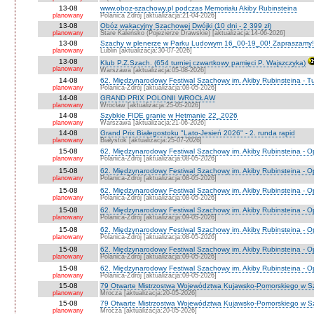
13-08
www.oboz-szachowy.pl podczas Memoriału Akiby Rubinsteina
planowany
Polanica Zdrój [aktualizacja:21-04-2026]
13-08
Obóz wakacyjny Szachowej Dwójki (10 dni - 2 399 zł)
planowany
Stare Kaleńsko (Pojezierze Drawskie) [aktualizacja:14-06-2026]
13-08
Szachy w plenerze w Parku Ludowym 16_00-19_00! Zapraszamy!
planowany
Lublin [aktualizacja:30-07-2026]
13-08
Klub P.Z.Szach. (654 turniej czwartkowy pamięci P. Wajszczyka)
planowany
Warszawa [aktualizacja:05-08-2026]
14-08
62. Międzynarodowy Festiwal Szachowy im. Akiby Rubinsteina - Tu
planowany
Polanica-Zdrój [aktualizacja:08-05-2026]
14-08
GRAND PRIX POLONII WROCŁAW
planowany
Wrocław [aktualizacja:25-05-2026]
14-08
Szybkie FIDE granie w Hetmanie 22_2026
planowany
Warszawa [aktualizacja:21-06-2026]
14-08
Grand Prix Białegostoku "Lato-Jesień 2026" - 2. runda rapid
planowany
Białystok [aktualizacja:25-07-2026]
15-08
62. Międzynarodowy Festiwal Szachowy im. Akiby Rubinsteina - O
planowany
Polanica-Zdrój [aktualizacja:08-05-2026]
15-08
62. Międzynarodowy Festiwal Szachowy im. Akiby Rubinsteina - 
planowany
Polanica-Zdrój [aktualizacja:08-05-2026]
15-08
62. Międzynarodowy Festiwal Szachowy im. Akiby Rubinsteina - O
planowany
Polanica-Zdrój [aktualizacja:08-05-2026]
15-08
62. Międzynarodowy Festiwal Szachowy im. Akiby Rubinsteina - O
planowany
Polanica-Zdrój [aktualizacja:09-05-2026]
15-08
62. Międzynarodowy Festiwal Szachowy im. Akiby Rubinsteina - O
planowany
Polanica-Zdrój [aktualizacja:08-05-2026]
15-08
62. Międzynarodowy Festiwal Szachowy im. Akiby Rubinsteina - 
planowany
Polanica-Zdrój [aktualizacja:09-05-2026]
15-08
62. Międzynarodowy Festiwal Szachowy im. Akiby Rubinsteina - 
planowany
Polanica-Zdrój [aktualizacja:09-05-2026]
15-08
79 Otwarte Mistrzostwa Województwa Kujawsko-Pomorskiego w S
planowany
Mrocza [aktualizacja:20-05-2026]
15-08
79 Otwarte Mistrzostwa Województwa Kujawsko-Pomorskiego w 
planowany
Mrocza [aktualizacja:20-05-2026]