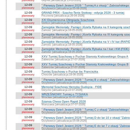
planowany
Gdynia [aktualizacja:13-03-2026]
12-09
" Pierwszy Dzień Jesieni 2026 " Turniej A z okazji " Zabrzańskiego
planowany
Grzybowice [aktualizacja:05-08-2026]
12-09
GRAND PRIX - Szacho-Tenis Stołowy - edycja 2026 - 3 turniej
planowany
Poczesna [aktualizacja:26-04-2026]
12-09
XXI Ekumeniczna Olimpiada Szachowa
planowany
Gorlice [aktualizacja:08-05-2026]
12-09
Zamojskie Memoriały: Pamięci Józefa Rybaka na II kategorię sza
planowany
Zamość [aktualizacja:18-05-2026]
12-09
Zamojskie Memoriały: Pamięci Józefa Rybaka na III kategorię sz
planowany
Zamość [aktualizacja:18-05-2026]
12-09
Zamojskie Memoriały: Pamięci Józefa Rybaka na V i IV kat (RAPI
planowany
Zamość [aktualizacja:18-05-2026]
12-09
Zamojskie Memoriały: Pamięci Józefa Rybaka na I kat i KM (FIDE)
planowany
Zamość [aktualizacja:18-05-2026]
12-09
XXV Turniej Szachowy o Puchar Starosty Krakowskiego Grupa A
planowany
Zabierzów [aktualizacja:27-07-2026]
12-09
XXV Turniej Szachowy o Puchar Starosty Krakowskiego Grupa B
planowany
Zabierzów [aktualizacja:27-07-2026]
12-09
Turniej Szachowy o Puchar św. Franciszka
planowany
Chorzów [aktualizacja:18-06-2026]
12-09
" Pierwszy Dzień Jesieni 2026 " Turniej B z okazji " Zabrzańskieg
planowany
Grzybowice [aktualizacja:05-08-2026]
12-09
Memoriał Szachowy Henryka Gudojcia - FIDE
planowany
Giżycko [aktualizacja:22-07-2026]
12-09
WRZEŚNIOWY Turniej o TYSIAKA
planowany
Wrocław [aktualizacja:31-07-2026]
12-09
Szansa Chess Open Rapid 2026
planowany
Warszawa [aktualizacja:07-07-2026]
12-09
" Pierwszy Dzień Jesieni 2026 " Turniej C z okazji "Zabrzańskiego
planowany
Grzybowice [aktualizacja:05-08-2026]
12-09
" Pierwszy Dzień Jesieni 2026 " Turniej D do lat 10 z okazji "Zab
planowany
Grzybowice [aktualizacja:05-08-2026]
12-09
" Pierwszy Dzień Jesieni 2026 " Turniej E do lat 7 z okazji "Zabrz
planowany
Grzybowice [aktualizacja:05-08-2026]