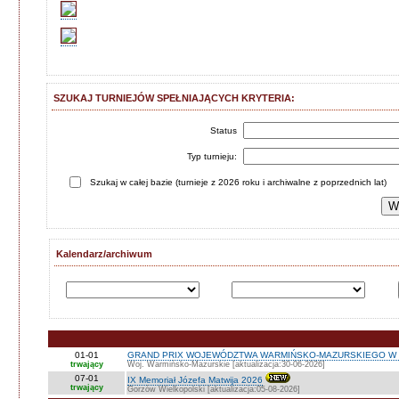
SZUKAJ TURNIEJÓW SPEŁNIAJĄCYCH KRYTERIA:
Status
Typ turnieju:
Szukaj w całej bazie (turnieje z 2026 roku i archiwalne z poprzednich lat)
Kalendarz/archiwum
01-01
GRAND PRIX WOJEWÓDZTWA WARMIŃSKO-MAZURSKIEGO W 
trwający
Woj. Warmińsko-Mazurskie [aktualizacja:30-06-2026]
07-01
IX Memoriał Józefa Matwija 2026
trwający
Gorzów Wielkopolski [aktualizacja:05-08-2026]