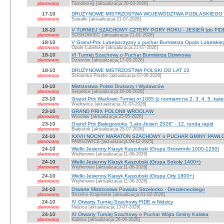
planowany
Tarnobrzeg [aktualizacja:20-03-2026]
17-10
DRUŻYNOWE MISTRZOSTWA WOJEWÓDZTWA PODLASKIEGO 
planowany
Suwałki [aktualizacja:21-07-2026]
18-10
V TURNIEJ SZACHOWY CZTERY PORY ROKU - JESIEŃ (do FID
planowany
SOSNOWIEC [aktualizacja:21-01-2026]
18-10
V Grand-Prix Lubelszczyzny o puchar Burmistrza Opola Lubelskie
planowany
Opole Lubelskie [aktualizacja:21-07-2026]
18-10
VI Turniej Szachowy o Puchar Burmistrza Dziwnowa
planowany
Dziwnów [aktualizacja:17-03-2026]
18-10
DRUŻYNOWE MISTRZOSTWA POLSKI DO LAT 10
planowany
Szklarska Porębs [aktualizacja:07-06-2026]
19-10
Mistrzostwa Polski Drukarzy i Wydawców
planowany
Serpelice [aktualizacja:16-06-2026]
23-10
Grand Prix Wadowic-Turniej nr.1005 (z normami na 2. 3. 4. 5. kate
planowany
Wadowice [aktualizacja:31-03-2026]
23-10
GRAND PRIX POLONII WROCŁAW
planowany
Wrocław [aktualizacja:25-05-2026]
23-10
Grand Prix Białegostoku "Lato-Jesień 2026" - 12. runda rapid
planowany
Białystok [aktualizacja:25-07-2026]
24-10
XXVII NOCNY MARATON SZACHOWY o PUCHAR GMINY PAWŁOW
planowany
PAWŁOWICE [aktualizacja:09-12-2025]
24-10
Wielki Jesienny Klasyk Kaszubski (Grupa Skowronki 1000-1250)
planowany
Wejherowo [aktualizacja:11-06-2026]
24-10
Wielki Jesienny Klasyk Kaszubski (Grupa Sokoły 1400+)
planowany
Wejherowo [aktualizacja:11-06-2026]
24-10
Wielki Jesienny Klasyk Kaszubski (Grupa Orły 1800+)
planowany
Wejherowo [aktualizacja:11-06-2026]
24-10
Otwarte Mistrzostwa Powiatu Strzelecko - Drezdeneckiego
planowany
Strzelce Krajeńskie [aktualizacja:01-02-2026]
24-10
IV Otwarty Turniej Szachowy FIDE w Nidzicy
planowany
Nidzica [aktualizacja:13-07-2026]
24-10
XI Otwarty Turniej Szachowy o Puchar Wójta Gminy Kaliska
planowany
Kaliska [aktualizacja:26-06-2026]