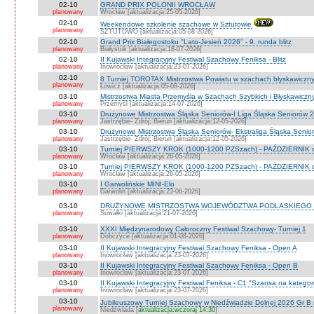
02-10
GRAND PRIX POLONII WROCŁAW
planowany
Wrocław [aktualizacja:25-05-2026]
02-10
Weekendowe szkolenie szachowe w Sztutowie
planowany
SZTUTOWO [aktualizacja:05-08-2026]
02-10
Grand Prix Białegostoku "Lato-Jesień 2026" - 9. runda blitz
planowany
Białystok [aktualizacja:18-07-2026]
02-10
II Kujawski Integracyjny Festiwal Szachowy Feniksa - Blitz
planowany
Inowrocław [aktualizacja:23-07-2026]
02-10
8 Turniej TOROTAX Mistrzostwa Powiatu w szachach błyskawiczn
planowany
Łowicz [aktualizacja:05-08-2026]
03-10
Mistrzostwa Miasta Przemyśla w Szachach Szybkich i Błyskawiczn
planowany
Przemyśl [aktualizacja:14-07-2026]
03-10
Drużynowe Mistrzostwa Śląska Seniorów-I Liga Śląska Seniorów 
planowany
Jastrzębie- Zdrój; Bieruń [aktualizacja:12-05-2026]
03-10
Drużynowe Mistrzostwa Śląska Seniorów- Ekstraliga Śląska Seni
planowany
Jastrzębie- Zdrój; Bieruń [aktualizacja:12-05-2026]
03-10
Turniej PIERWSZY KROK (1000-1200 PZSzach) - PAŹDZIERNIK d
planowany
Wrocław [aktualizacja:26-05-2026]
03-10
Turniej PIERWSZY KROK (1000-1200 PZSzach) - PAŹDZIERNIK o
planowany
Wrocław [aktualizacja:26-05-2026]
03-10
I Garwolińskie MINI-Elo
planowany
Garwolin [aktualizacja:23-06-2026]
03-10
DRUŻYNOWE MISTRZOSTWA WOJEWÓDZTWA PODLASKIEGO 
planowany
Suwałki [aktualizacja:21-07-2026]
03-10
XXXI Międzynarodowy Całoroczny Festiwal Szachowy- Turniej 1
planowany
Dobczyce [aktualizacja:01-08-2026]
03-10
II Kujawski Integracyjny Festiwal Szachowy Feniksa - Open A
planowany
Inowrocław [aktualizacja:23-07-2026]
03-10
II Kujawski Integracyjny Festiwal Szachowy Feniksa - Open B
planowany
Inowrocław [aktualizacja:23-07-2026]
03-10
II Kujawski Integracyjny Festiwal Feniksa - C1 "Szansa na kategor
planowany
Inowrocław [aktualizacja:23-07-2026]
03-10
Jubileuszowy Turniej Szachowy w Niedźwiadzie Dolnej 2026 Gr B
planowany
Niedźwiada [
aktualizacja:wczoraj 14:30
]