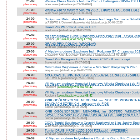
21-09
Warsaw Chess Masters Autumn 2026 - Challengers (1850-2150 F
planowany
Warszawa [aktualizacja:03-08-2026]
21-09
Warsaw Chess Masters Autumn 2026 - Futures (1650-1950 FIDE)
planowany
Warszawa [aktualizacja:03-08-2026]
24-09
Drużynowe Mistrzostwa Północno-wschodniego Mazowsza Szkół
planowany
WĄSEWO k/Ostrowi Mazowieckiej [aktualizacja:05-08-2026]
25-09
Grand Prix Wadowic-Turniej nr.1002
planowany
Wadowice [aktualizacja:31-03-2026]
25-09
Międzynarodowy Turniej Szachowy Cztery Pory Roku - edycja Jes
planowany
Iwonicz [
aktualizacja:wczoraj 17:50
]
25-09
GRAND PRIX POLONII WROCŁAW
planowany
Wrocław [aktualizacja:25-05-2026]
25-09
V Międzynarodowe Szachowe Ind. i Rodzinne GP Chrzanowa 2026
planowany
Chrzanów Klub Szachowy Szpitalna 1 [aktualizacja:18-06-2026]
25-09
Grand Prix Białegostoku "Lato-Jesień 2026" - 8. runda rapid
planowany
Białystok [aktualizacja:25-07-2026]
26-09
Mistrzostwa Wejherowa Juniorów w Szachach Klasycznych 2026
planowany
Wejherowo [aktualizacja:09-06-2026]
26-09
XVI OTWARTE MISTRZOSTWA SZACHOWE O PUCHAR ŻABIEGO K
planowany
STRUMIEŃ [aktualizacja:25-07-2026]
26-09
VII Międzynarodowy Memoriał Szachowy Alfreda Chrobaka ( do FI
planowany
Racibórz [
aktualizacja:wczoraj 08:42
]
26-09
VII Międzynarodowy Memoriał Szachowy Alfreda Chrobaka - Junior
planowany
Racibórz [
aktualizacja:wczoraj 08:42
]
XVIII OGÓLNOPOLSKI MEMORIAŁ im. SOTERO WISMONTA 
26-09
SZACHACH SZYBKICH - zgłoszony do FIDE
planowany
Słupsk [aktualizacja:25-05-2026]
XVIII OGÓLNOPOLSKI MEMORIAŁ im. SOTERO WISMON
26-09
KWALIFIKACYJNY DLA JUNIORÓW DO 14 LAT - kategoria V lub IV 
planowany
Słupsk [aktualizacja:16-05-2026]
26-09
CXXV Turniej Szachowy w Czytelni Naukowej nr 1 im. Janiny Engler
planowany
Warszawa [aktualizacja:07-05-2026]
26-09
Turniej DRUGI KROK (1250-1600 PZSzach) - WRZESIEŃ
planowany
Wrocław [aktualizacja:28-05-2026]
26-09
IX Międzynarodowe Indywidualne i Rodzinne Grand Prix Chess i