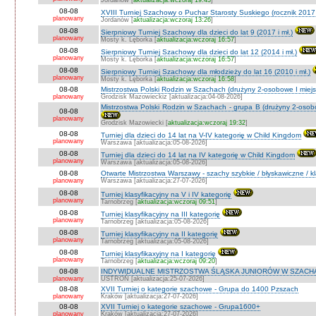
Jordanów [
aktualizacja:wczoraj 19:43
]
08-08
XVIII Turniej Szachowy o Puchar Starosty Suskiego (rocznik 2017 
planowany
Jordanów [
aktualizacja:wczoraj 13:26
]
08-08
Sierpniowy Turniej Szachowy dla dzieci do lat 9 (2017 i mł.)
planowany
Mosty k. Lęborka [
aktualizacja:wczoraj 16:57
]
08-08
Sierpniowy Turniej Szachowy dla dzieci do lat 12 (2014 i mł.)
planowany
Mosty k. Lęborka [
aktualizacja:wczoraj 16:57
]
08-08
Sierpniowy Turniej Szachowy dla młodzieży do lat 16 (2010 i mł.)
planowany
Mosty k. Lęborka [
aktualizacja:wczoraj 16:58
]
08-08
Mistrzostwa Polski Rodzin w Szachach (drużyny 2-osobowe I miejs
planowany
Grodzisk Mazowieckiz [aktualizacja:04-08-2026]
Mistrzostwa Polski Rodzin w Szachach - grupa B (drużyny 2-osobo
08-08
planowany
Grodzisk Mazowiecki [
aktualizacja:wczoraj 19:32
]
08-08
Turniej dla dzieci do 14 lat na V-IV kategorię w Child Kingdom
planowany
Warszawa [aktualizacja:05-08-2026]
08-08
Turniej dla dzieci do 14 lat na IV kategorię w Child Kingdom
planowany
Warszawa [aktualizacja:05-08-2026]
08-08
Otwarte Mistrzostwa Warszawy - szachy szybkie / błyskawiczne / k
planowany
Warszawa [aktualizacja:27-07-2026]
08-08
Turniej klasyfikacyjny na V i IV kategorię
planowany
Tarnobrzeg [
aktualizacja:wczoraj 09:51
]
08-08
Turniej klasyfikacyjny na III kategorię
planowany
Tarnobrzeg [aktualizacja:05-08-2026]
08-08
Turniej klasyfikacyjny na II kategorię
planowany
Tarnobrzeg [aktualizacja:05-08-2026]
08-08
Turniej klasyfikaxyjny na I kategorię
planowany
Tarnobrzeg [
aktualizacja:wczoraj 09:20
]
08-08
INDYWIDUALNE MISTRZOSTWA ŚLĄSKA JUNIORÓW W SZACHAC
planowany
USTROŃ [aktualizacja:25-07-2026]
08-08
XVII Turniej o kategorie szachowe - Grupa do 1400 Pzszach
planowany
Kraków [aktualizacja:27-07-2026]
08-08
XVII Turniej o kategorie szachowe - Grupa1600+
planowany
Kraków [aktualizacja:27-07-2026]