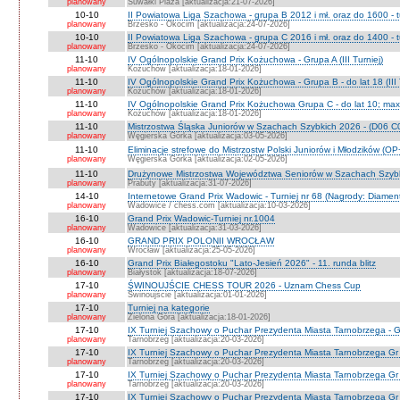
planowany
Suwałki Plaza [aktualizacja:21-07-2026]
10-10
II Powiatowa Liga Szachowa - grupa B 2012 i mł. oraz do 1600 - t
planowany
Brzesko - Okocim [aktualizacja:24-07-2026]
10-10
II Powiatowa Liga Szachowa - grupa C 2016 i mł. oraz do 1400 - t
planowany
Brzesko - Okocim [aktualizacja:24-07-2026]
11-10
IV Ogólnopolskie Grand Prix Kożuchowa - Grupa A (III Turniej)
planowany
Kożuchów [aktualizacja:18-01-2026]
11-10
IV Ogólnopolskie Grand Prix Kożuchowa - Grupa B - do lat 18 (III 
planowany
Kożuchów [aktualizacja:18-01-2026]
11-10
IV Ogólnopolskie Grand Prix Kożuchowa Grupa C - do lat 10; max 
planowany
Kożuchów [aktualizacja:18-01-2026]
11-10
Mistrzostwa Śląska Juniorów w Szachach Szybkich 2026 - (D06 
planowany
Węgierska Górka [aktualizacja:03-05-2026]
11-10
Eliminacje strefowe do Mistrzostw Polski Juniorów i Młodzików (O
planowany
Węgierska Górka [aktualizacja:02-05-2026]
11-10
Drużynowe Mistrzostwa Województwa Seniorów w Szachach Szyb
planowany
Prabuty [aktualizacja:31-07-2026]
14-10
Internetowe Grand Prix Wadowic - Turniej nr 68 (Nagrody: Diamen
planowany
Wadowice / chess.com [aktualizacja:10-03-2026]
16-10
Grand Prix Wadowic-Turniej nr.1004
planowany
Wadowice [aktualizacja:31-03-2026]
16-10
GRAND PRIX POLONII WROCŁAW
planowany
Wrocław [aktualizacja:25-05-2026]
16-10
Grand Prix Białegostoku "Lato-Jesień 2026" - 11. runda blitz
planowany
Białystok [aktualizacja:18-07-2026]
17-10
ŚWINOUJŚCIE CHESS TOUR 2026 - Uznam Chess Cup
planowany
Świnoujście [aktualizacja:01-01-2026]
17-10
Turniej na kategorie
planowany
Zielona Góra [aktualizacja:18-01-2026]
17-10
IX Turniej Szachowy o Puchar Prezydenta Miasta Tarnobrzega - G
planowany
Tarnobrzeg [aktualizacja:20-03-2026]
17-10
IX Turniej Szachowy o Puchar Prezydenta Miasta Tarnobrzega Gr
planowany
Tarnobrzeg [aktualizacja:20-03-2026]
17-10
IX Turniej Szachowy o Puchar Prezydenta Miasta Tarnobrzega Gr
planowany
Tarnobrzeg [aktualizacja:20-03-2026]
17-10
IX Turniej Szachowy o Puchar Prezydenta Miasta Tarnobrzega Gr 