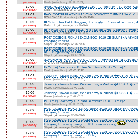
planowany
Dukla [aktualizacja:02-06-2026]
19-09
Świętokrzyska Liga Szachowa 2026 - Turniej III (A) - od 1600 PZ
planowany
Kielce [aktualizacja:26-07-2026]
19-09
PAWŁOWICKI KLASYFIKACYJNY OTWARTY TURNIEJ NA V IV i I
planowany
PAWŁOWICE [aktualizacja:24-06-2026]
19-09
III Mistrzostwa Polski Księgowych i Biegłych Rewidentów - turniej d
planowany
Białystok [aktualizacja:04-08-2026]
19-09
III Indywidualne Mistrzostwa Polski Księgowych i Biegłych Rewid
planowany
Białystok [aktualizacja:04-08-2026]
ROZPOCZĘCIE ROKU SZKOLNEGO 2026 ZE SŁUPSKĄ AKADEMIĄ 
19-09
kategorię kobiecą
planowany
Słupsk [aktualizacja:02-06-2026]
ROZPOCZĘCIE ROKU SZKOLNEGO 2026 ZE SŁUPSKĄ AKADEMIĄ
19-09
na I i k (zgłoszony do FIDE)
planowany
Słupsk [aktualizacja:03-07-2026]
19-09
SZACHOWE PORY ROKU W ŻYWCU - TURNIEJ LETNI 2026 dla dzie
planowany
ŻYWIEC [aktualizacja:25-07-2026]
19-09
IV Turniej Szachowy o Puchar Burmistrza Dukli - Turniej C
planowany
Dukla [aktualizacja:02-06-2026]
19-09
Jesienny Pilawski Turniej Weekendowy o Puchar �HUSARII� 2026
planowany
Pilawa [aktualizacja:22-06-2026]
19-09
Jesienny Pilawski Turniej Weekendowy o Puchar �HUSARII� 2026
planowany
Pilawa [aktualizacja:22-06-2026]
19-09
Jesienny Pilawski Turniej Weekendowy o Puchar �HUSARII� 2026
planowany
Pilawa [aktualizacja:28-05-2026]
19-09
IV Turniej Szachowy o Puchar Burmistrza Dukli - Turniej A
planowany
Dukla [aktualizacja:02-06-2026]
ROZPOCZĘCIE ROKU SZKOLNEGO 2026 ZE SŁUPSKĄ AKADEMI
19-09
kategorię kobiecą
planowany
Słupsk [aktualizacja:02-06-2026]
ROZPOCZĘCIE ROKU SZKOLNEGO 2026 ZE SŁUPSKĄ AKADEMI
19-09
kategorię kobiecą (juniorzy od 13 lat oraz seniorzy)
planowany
Słupsk [aktualizacja:05-08-2026]
ROZPOCZĘCIE ROKU SZKOLNEGO 2025 ZE SŁUPSKĄ AKADEMI
19-09
kategorię kobiecą (juniorzy do 12 lat)
planowany