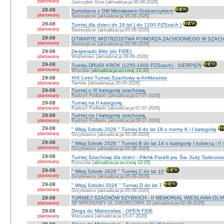
planowany
Jastrzębie Góra [aktualizacja:05-08-2026]
28-08
Symultana z GM Mirosławem Grabarczykiem
planowany
Świnoujście [aktualizacja:05-08-2026]
28-08
Turniej dla dzieci do 16 lat ( do 1200 PZSzach )
planowany
Świnoujście [aktualizacja:05-08-2026]
29-08
OTWARTE MISTRZOSTWA POMORZA ZACHODNIEGO W SZACH
planowany
Świnoujście [aktualizacja:05-08-2026]
29-08
Desperado Blitz (do FIDE)
planowany
Wejherowo [aktualizacja:09-06-2026]
29-08
Turniej DRUGI KROK (1250-1600 PZSzach) - SIERPIEŃ
planowany
Wrocław [
aktualizacja:wczoraj 13:33
]
29-08
XIX Letni Turniej Szachowy w Amfiteatrze
planowany
Tarnów [aktualizacja:30-05-2026]
29-08
Turniej o III kategorię szachową.
planowany
Radzyń Podlaski [aktualizacja:07-07-2026]
29-08
Turniej na II kategorię.
planowany
Radzyń Podlaski [aktualizacja:07-07-2026]
29-08
Turniej na I kategorię szachową.
planowany
Radzyń Podlaski [aktualizacja:08-07-2026]
29-08
" Witaj Szkoło 2026 " Turniej A do lat 18 o normy K i I kategorię
planowany
Grzybowice [aktualizacja:05-08-2026]
29-08
" Witaj Szkoło 2026 " Turniej B do lat 14 o kategorię I kobiecą i I
planowany
Grzybowice [aktualizacja:05-08-2026]
29-08
Turniej Szachowy dla dzieci - Piknik Parafii pw. Św. Judy Tadeus
planowany
Rzeszów [
aktualizacja:wczoraj 10:05
]
29-08
" Witaj Szkoło 2026 " Turniej C do lat 10
planowany
Grzybowice [aktualizacja:05-08-2026]
29-08
" Witaj Szkołoi 2026 " Turniej D do lat 7
planowany
Grzybowice [aktualizacja:05-08-2026]
29-08
TURNIEJ SZACHÓW SZYBKICH - II MEMORIAŁ WIESŁAWA OLI
planowany
SP WRONIAWY UL DWORCOWA 33 [aktualizacja:02-08-2026]
29-08
Droga do Mistrzostwa - OPEN FIDE
planowany
Warszawa [aktualizacja:15-07-2026]