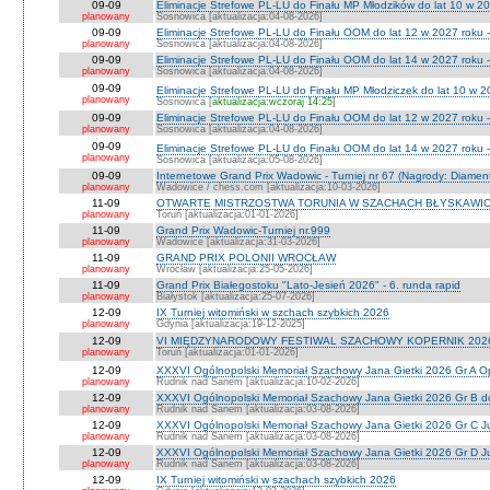
09-09
Eliminacje Strefowe PL-LU do Finału MP Młodzików do lat 10 w 20
planowany
Sosnowica [aktualizacja:04-08-2026]
09-09
Eliminacje Strefowe PL-LU do Finału OOM do lat 12 w 2027 roku -
planowany
Sosnowica [aktualizacja:04-08-2026]
09-09
Eliminacje Strefowe PL-LU do Finału OOM do lat 14 w 2027 roku 
planowany
Sosnowica [aktualizacja:04-08-2026]
09-09
Eliminacje Strefowe PL-LU do Finału MP Młodziczek do lat 10 w 2
planowany
Sosnowica [
aktualizacja:wczoraj 14:25
]
09-09
Eliminacje Strefowe PL-LU do Finału OOM do lat 12 w 2027 roku 
planowany
Sosnowica [aktualizacja:04-08-2026]
09-09
Eliminacje Strefowe PL-LU do Finału OOM do lat 14 w 2027 roku 
planowany
Sosnowica [aktualizacja:05-08-2026]
09-09
Internetowe Grand Prix Wadowic - Turniej nr 67 (Nagrody: Diamen
planowany
Wadowice / chess.com [aktualizacja:10-03-2026]
11-09
OTWARTE MISTRZOSTWA TORUNIA W SZACHACH BŁYSKAWIC
planowany
Toruń [aktualizacja:01-01-2026]
11-09
Grand Prix Wadowic-Turniej nr.999
planowany
Wadowice [aktualizacja:31-03-2026]
11-09
GRAND PRIX POLONII WROCŁAW
planowany
Wrocław [aktualizacja:25-05-2026]
11-09
Grand Prix Białegostoku "Lato-Jesień 2026" - 6. runda rapid
planowany
Białystok [aktualizacja:25-07-2026]
12-09
IX Turniej witomiński w szchach szybkich 2026
planowany
Gdynia [aktualizacja:19-12-2025]
12-09
VI MIĘDZYNARODOWY FESTIWAL SZACHOWY KOPERNIK 202
planowany
Toruń [aktualizacja:01-01-2026]
12-09
XXXVI Ogólnopolski Memoriał Szachowy Jana Gietki 2026 Gr A 
planowany
Rudnik nad Sanem [aktualizacja:10-02-2026]
12-09
XXXVI Ogólnopolski Memoriał Szachowy Jana Gietki 2026 Gr B 
planowany
Rudnik nad Sanem [aktualizacja:03-08-2026]
12-09
XXXVI Ogólnopolski Memoriał Szachowy Jana Gietki 2026 Gr C Ju
planowany
Rudnik nad Sanem [aktualizacja:03-08-2026]
12-09
XXXVI Ogólnopolski Memoriał Szachowy Jana Gietki 2026 Gr D Jun.
planowany
Rudnik nad Sanem [aktualizacja:03-08-2026]
12-09
IX Turniej witomiński w szachach szybkich 2026