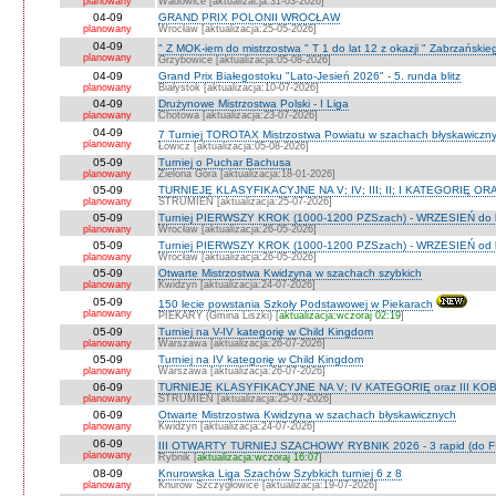
planowany
Wadowice [aktualizacja:31-03-2026]
04-09
GRAND PRIX POLONII WROCŁAW
planowany
Wrocław [aktualizacja:25-05-2026]
04-09
" Z MOK-iem do mistrzostwa " T 1 do lat 12 z okazji " Zabrzańskie
planowany
Grzybowice [aktualizacja:05-08-2026]
04-09
Grand Prix Białegostoku "Lato-Jesień 2026" - 5. runda blitz
planowany
Białystok [aktualizacja:10-07-2026]
04-09
Drużynowe Mistrzostwa Polski - I Liga
planowany
Chotowa [aktualizacja:23-07-2026]
04-09
7 Turniej TOROTAX Mistrzostwa Powiatu w szachach błyskawiczn
planowany
Łowicz [aktualizacja:05-08-2026]
05-09
Turniej o Puchar Bachusa
planowany
Zielona Góra [aktualizacja:18-01-2026]
05-09
TURNIEJE KLASYFIKACYJNE NA V; IV; III; II; I KATEGORIĘ OR
planowany
STRUMIEŃ [aktualizacja:25-07-2026]
05-09
Turniej PIERWSZY KROK (1000-1200 PZSzach) - WRZESIEŃ do l
planowany
Wrocław [aktualizacja:26-05-2026]
05-09
Turniej PIERWSZY KROK (1000-1200 PZSzach) - WRZESIEŃ od l
planowany
Wrocław [aktualizacja:26-05-2026]
05-09
Otwarte Mistrzostwa Kwidzyna w szachach szybkich
planowany
Kwidzyn [aktualizacja:24-07-2026]
05-09
150 lecie powstania Szkoły Podstawowej w Piekarach
planowany
PIEKARY (Gmina Liszki) [
aktualizacja:wczoraj 02:19
]
05-09
Turniej na V-IV kategorię w Child Kingdom
planowany
Warszawa [aktualizacja:26-07-2026]
05-09
Turniej na IV kategorię w Child Kingdom
planowany
Warszawa [aktualizacja:26-07-2026]
06-09
TURNIEJE KLASYFIKACYJNE NA V; IV KATEGORIĘ oraz III KOB
planowany
STRUMIEŃ [aktualizacja:25-07-2026]
06-09
Otwarte Mistrzostwa Kwidzyna w szachach błyskawicznych
planowany
Kwidzyn [aktualizacja:24-07-2026]
06-09
III OTWARTY TURNIEJ SZACHOWY RYBNIK 2026 - 3 rapid (do F
planowany
Rybnik [
aktualizacja:wczoraj 16:07
]
08-09
Knurowska Liga Szachów Szybkich turniej 6 z 8
planowany
Knurów Szczygłowice [aktualizacja:19-07-2026]