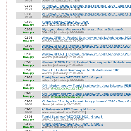
07-08
Ustroń [aktualizacja:03-07-2026]
01-08
VII Festiwal "Szachy w Ustroniu łączą pokolenia" 2026 - Grupa B 
07-08
Ustroń [aktualizacja:03-07-2026]
01-08
VII Festiwal "Szachy w Ustroniu łączą pokolenia" 2026 - Grupa C 
07-08
Ustroń [aktualizacja:03-07-2026]
02-08
Turniej Szachowy WDZYDZE 2026
trwający
WDZYDZE [aktualizacja:23-05-2026]
02-08
Międzynarodowe Mistrzostwa Pomorza o Puchar Solidarności
trwający
GDAŃSK [aktualizacja:03-08-2026]
02-08
Wrocław OPEN A | Festiwal Szachowy im. Adolfa Anderssena 202
trwający
Wrocław [aktualizacja:25-05-2026]
02-08
Wrocław OPEN B | Festiwal Szachowy im. Adolfa Anderssena 202
trwający
Wrocław [aktualizacja:25-05-2026]
02-08
Wrocław OPEN C | Festiwal Szachowy im. Adolfa Anderssena 202
trwający
Wrocław [aktualizacja:25-05-2026]
02-08
Wrocław SENIOR OPEN | Festiwal Szachowy im. Adolfa Andersse
trwający
Wrocław [aktualizacja:25-05-2026]
02-08
Grupa G | Festiwal Szachowy im. Adolfa Anderssena 2026
trwający
Wrocław [aktualizacja:25-05-2026]
03-08
Turniej Szachowy WDZYDZE 2026 - Grupa A
trwający
Wdzydze [aktualizacja:01-08-2026]
03-08
XVIII Międzynarodowy Turniej Szachowy im. Jana Zukertorta FIDE
trwający
Lublin [
aktualizacja:wczoraj 14:08
]
03-08
XVIII Międzynarodowy Turniej Szachowy im. Jana Zukertorta FID
trwający
Lublin [
aktualizacja:wczoraj 19:43
]
03-08
VII Festiwal "Szachy w Ustroniu łączą pokolenia" 2026 - Grupa G 
07-08
Ustroń [aktualizacja:03-07-2026]
03-08
#6 Półkolonie w UKS Twierdzy Mokotów
07-08
Warszawa [aktualizacja:15-05-2026]
03-08
Turniej Szachowy WDZYDZE 2026 - Grupa B
trwający
Wdzydze [aktualizacja:01-08-2026]
03-08
Turniej Szachowy WDZYDZE 2026 - Grupa C
trwający
Wdzydze [aktualizacja:01-08-2026]