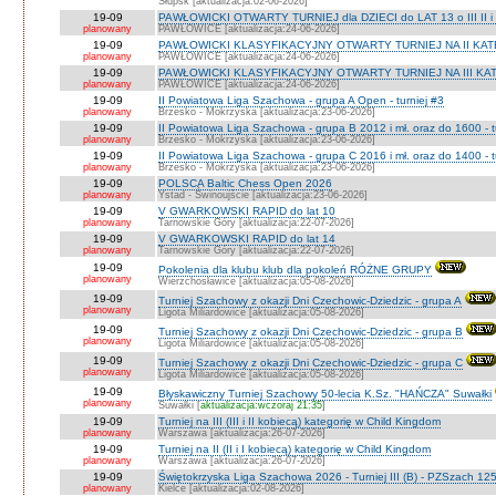
Słupsk [aktualizacja:02-06-2026]
19-09
PAWŁOWICKI OTWARTY TURNIEJ dla DZIECI do LAT 13 o III II i I
planowany
PAWŁOWICE [aktualizacja:24-06-2026]
19-09
PAWŁOWICKI KLASYFIKACYJNY OTWARTY TURNIEJ NA II KATEG
planowany
PAWŁOWICE [aktualizacja:24-06-2026]
19-09
PAWŁOWICKI KLASYFIKACYJNY OTWARTY TURNIEJ NA III KATEG
planowany
PAWŁOWICE [aktualizacja:24-06-2026]
19-09
II Powiatowa Liga Szachowa - grupa A Open - turniej #3
planowany
Brzesko - Mokrzyska [aktualizacja:23-06-2026]
19-09
II Powiatowa Liga Szachowa - grupa B 2012 i mł. oraz do 1600 - t
planowany
Brzesko - Mokrzyska [aktualizacja:23-06-2026]
19-09
II Powiatowa Liga Szachowa - grupa C 2016 i mł. oraz do 1400 - t
planowany
Brzesko - Mokrzyska [aktualizacja:23-06-2026]
19-09
POLSCA Baltic Chess Open 2026
planowany
Ystad - Świnoujście [aktualizacja:23-06-2026]
19-09
V GWARKOWSKI RAPID do lat 10
planowany
Tarnowskie Góry [aktualizacja:22-07-2026]
19-09
V GWARKOWSKI RAPID do lat 14
planowany
Tarnowskie Góry [aktualizacja:22-07-2026]
19-09
Pokolenia dla klubu klub dla pokoleń RÓŻNE GRUPY
planowany
Wierzchosławice [aktualizacja:05-08-2026]
19-09
Turniej Szachowy z okazji Dni Czechowic-Dziedzic - grupa A
planowany
Ligota Miliardowice [aktualizacja:05-08-2026]
19-09
Turniej Szachowy z okazji Dni Czechowic-Dziedzic - grupa B
planowany
Ligota Miliardowice [aktualizacja:05-08-2026]
19-09
Turniej Szachowy z okazji Dni Czechowic-Dziedzic - grupa C
planowany
Ligota Miliardowice [aktualizacja:05-08-2026]
19-09
Błyskawiczny Turniej Szachowy 50-lecia K.Sz. "HAŃCZA" Suwałki
planowany
Suwałki [
aktualizacja:wczoraj 21:35
]
19-09
Turniej na III (III i II kobiecą) kategorię w Child Kingdom
planowany
Warszawa [aktualizacja:26-07-2026]
19-09
Turniej na II (II i I kobiecą) kategorię w Child Kingdom
planowany
Warszawa [aktualizacja:26-07-2026]
19-09
Świętokrzyska Liga Szachowa 2026 - Turniej III (B) - PZSzach 1
planowany
Kielce [aktualizacja:02-08-2026]