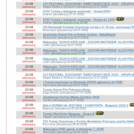
22-08
XVI FESTIWAL SZACHOWY ŚWIĘTOKRZYSKIE 2026 - GRUPA A 
planowany
Sielpia Wielka k./Końskich [aktualizacja:21-07-2026]
22-08
XVIII Turniej o kategorie szachowe - Grupa1600+
planowany
Kraków [aktualizacja:27-07-2026]
22-08
XVIII Turniej o kategorie szachowe - Grupa do 1400
planowany
Kraków [
aktualizacja:wczoraj 22:09
]
22-08
VIII Bemowski Festiwal Szachowy turniej o II i III kat. szachową 
planowany
Warszawa [aktualizacja:16-07-2026]
22-08
Szachowe Grand Prix w Gminie Godów - Blitz&Rapid
planowany
Skrzyszów [aktualizacja:18-07-2026]
22-08
Wakacyjny "SZACH KRÓLOWI - ZOSTAŃ MISTRZEM" KLASYFIK
planowany
Lublin [aktualizacja:18-07-2026]
22-08
Wakacyjny "SZACH KRÓLOWI - ZOSTAŃ MISTRZEM" KLASYFIK
planowany
Lublin [
aktualizacja:wczoraj 22:18
]
22-08
Wakacyjny "SZACH KRÓLOWI - ZOSTAŃ MISTRZEM" KLASYFI
planowany
Lublin [aktualizacja:05-08-2026]
22-08
Wakacyjny "SZACH KRÓLOWI - ZOSTAŃ MISTRZEM" KLASYFIKA
planowany
Lublin [aktualizacja:21-07-2026]
22-08
XVI FESTIWAL SZACHOWY ŚWIĘTOKRZYSKIE 2026 - GRUPA 
planowany
Sielpia Wielka k./Końskich [aktualizacja:21-07-2026]
22-08
I Turniej szachowy na Bemowie OPEN zgłoszony do FIDE
planowany
Warszawa [aktualizacja:26-07-2026]
22-08
Turniej Grand Prix Połczyna-Zdroju
planowany
Zajączkówko [aktualizacja:27-07-2026]
22-08
Urodzinowy Puchar Miasta Żychlina 2026
planowany
Żychlin [aktualizacja:31-07-2026]
22-08
MAŁA NORMA NA JEDYNKĘ I KANDYDATA - Białystok 2026-2
planowany
Białystok [aktualizacja:05-08-2026]
22-08
Turniej Obrońców Głogowa - Grupa B
planowany
Głogów [aktualizacja:05-08-2026]
23-08
XXI Turniej Szachowy o Puchar Burmistrza Pszczyny szachy błys
planowany
Pszczyna [aktualizacja:26-05-2026]
23-08
Wakacyjne FIDE granie w Hetmanie 7_2026
planowany
Warszawa [aktualizacja:02-06-2026]