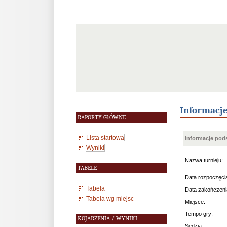
Informacj
RAPORTY GŁÓWNE
Lista startowa
Informacje po
Wyniki
Nazwa turnieju:
TABELE
Data rozpoczęci
Tabela
Data zakończeni
Tabela wg miejsc
Miejsce:
Tempo gry:
KOJARZENIA / WYNIKI
Sędzia: