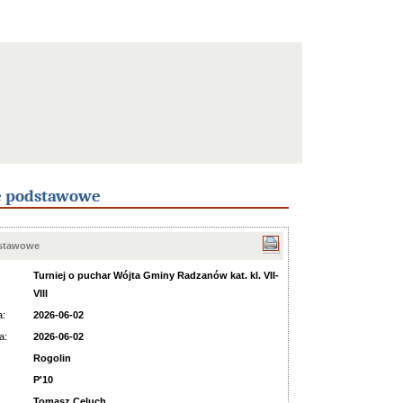
e podstawowe
dstawowe
Turniej o puchar Wójta Gminy Radzanów kat. kl. VII-
VIII
a:
2026-06-02
a:
2026-06-02
Rogolin
P'10
Tomasz Celuch