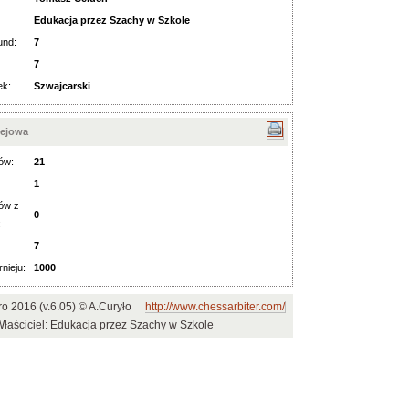
Edukacja przez Szachy w Szkole
und:
7
7
ek:
Szwajcarski
iejowa
ów:
21
1
ów z
0
:
7
rnieju:
1000
ro 2016 (v.6.05) © A.Curyło
http://www.chessarbiter.com/
łaściciel: Edukacja przez Szachy w Szkole