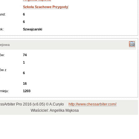
Szkoła Szachowe Przygody
und:
6
6
ek:
Szwajcarski
iejowa
ów:
74
1
ów z
6
:
16
rnieju:
1203
ssArbiter Pro 2016 (v.6.05) © A.Curyło
http://www.chessarbiter.com/
Właściciel: Angelika Mąkosa