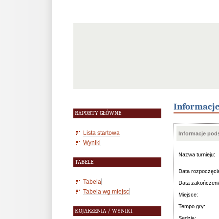
Informacj
RAPORTY GŁÓWNE
Lista startowa
Informacje po
Wyniki
Nazwa turnieju:
TABELE
Data rozpoczęci
Tabela
Data zakończeni
Tabela wg miejsc
Miejsce:
Tempo gry:
KOJARZENIA / WYNIKI
Sędzia: