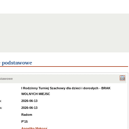
e podstawowe
dstawowe
I Rodzinny Turniej Szachowy dla dzieci i dorosłych - BRAK
WOLNYCH MIEJSC
a:
2026-06-13
a:
2026-06-13
Radom
P'15
Angelika Mąkosa