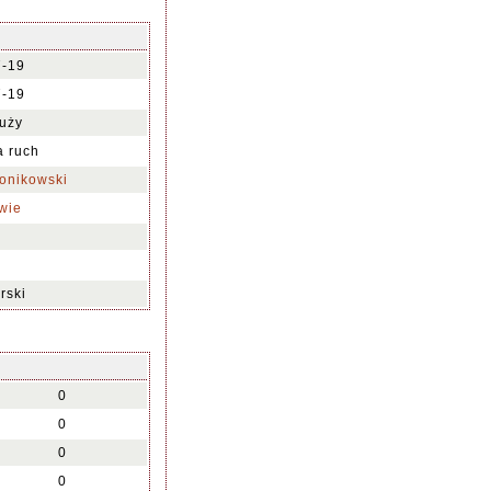
7-19
7-19
uży
na ruch
onikowski
wie
rski
0
0
0
0