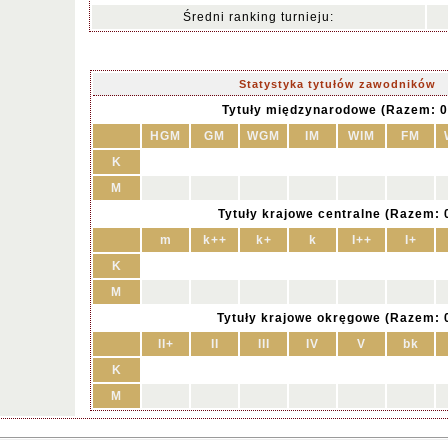
Średni ranking turnieju:
Statystyka tytułów zawodników
Tytuły międzynarodowe (Razem: 0
HGM
GM
WGM
IM
WIM
FM
K
M
Tytuły krajowe centralne (Razem: 
m
k++
k+
k
I++
I+
K
M
Tytuły krajowe okręgowe (Razem: 
II+
II
III
IV
V
bk
K
M