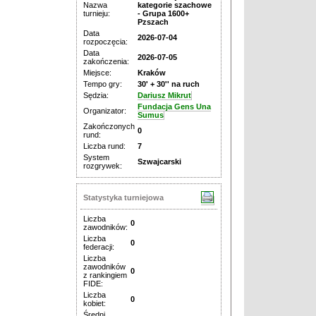
Nazwa
kategorie szachowe
turnieju:
- Grupa 1600+
Pzszach
Data
2026-07-04
rozpoczęcia:
Data
2026-07-05
zakończenia:
Miejsce:
Kraków
Tempo gry:
30' + 30'' na ruch
Sędzia:
Dariusz Mikrut
Fundacja Gens Una
Organizator:
Sumus
Zakończonych
0
rund:
Liczba rund:
7
System
Szwajcarski
rozgrywek:
Statystyka turniejowa
Liczba
0
zawodników:
Liczba
0
federacji:
Liczba
zawodników
0
z rankingiem
FIDE:
Liczba
0
kobiet:
Średni