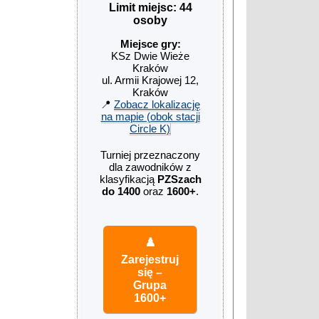
Limit miejsc: 44
osoby
Miejsce gry:
KSz Dwie Wieże
Kraków
ul. Armii Krajowej 12,
Kraków
📍
Zobacz lokalizację
na mapie (obok stacji
Circle K)
Turniej przeznaczony
dla zawodników z
klasyfikacją
PZSzach
do 1400
oraz
1600+
.
♟️
Zarejestruj
się –
Grupa
1600+