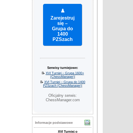
♟️
Zarejestruj
się –
Grupa do
1400
PZSzach
Serwisy turniejowe:
📝
XVI Turniej – Grupa 1600+
(ChessManager)
📝
XVI Turniej – Grupa do 1400
PZSzach (ChessManager)
Oficjalny serwis:
ChessManager.com
Informacje podstawowe
XVI Turniej o