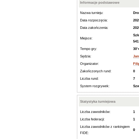
Informacje podstawowe
Nazwa turnieju:
Dro
Data rozpoczęcia:
202
Data zakończenia:
202
Szk
Miejsce:
541
Tempo gry:
30'
Sędzia:
Jan
Organizator:
Fil
Zakończonych rund:
0
Liczba rund:
7
System rozgrywek:
Szw
Statystyka turniejowa
Liczba zawodników:
1
Liczba federacji:
1
Liczba zawodników z rankingiem
0
FIDE: