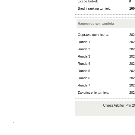
Liczba kobiet:
0
Średni ranking turnieju:
100
Harmonogram turnieju
Odprawa techniczna:
202
Runda:1
202
Runda:2
202
Runda:3
202
Runda:4
202
Runda:5
202
Runda:6
202
Runda:7
202
Zakończenie turnieju:
202
ChessArbiter Pro 
'