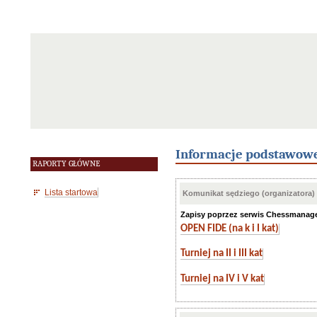
Informacje podstawow
RAPORTY GŁÓWNE
Lista startowa
Komunikat sędziego (organizatora)
Zapisy poprzez serwis Chessmanage
OPEN FIDE (na k i I kat)
Turniej na II i III kat
Turniej na IV i V kat