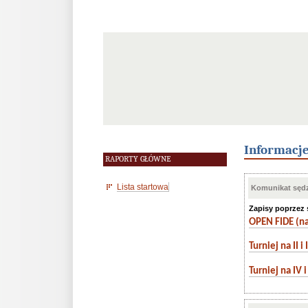
Informacj
RAPORTY GŁÓWNE
Lista startowa
Komunikat sędz
Zapisy poprzez
OPEN FIDE (na 
Turniej na II i I
Turniej na IV i