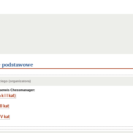
e podstawowe
iego (organizatora)
 serwis Chessmanager:
k i I kat)
II kat
 V kat