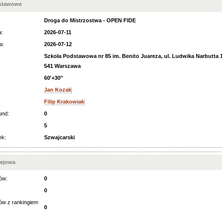
dstawowe
Droga do Mistrzostwa - OPEN FIDE
a:
2026-07-11
a:
2026-07-12
Szkoła Podstawowa nr 85 im. Benito Juareza, ul. Ludwika Narbutta 1
541 Warszawa
60'+30"
Jan Kozak
Filip Krakowiak
und:
0
5
ek:
Szwajcarski
iejowa
ów:
0
0
ów z rankingiem
0