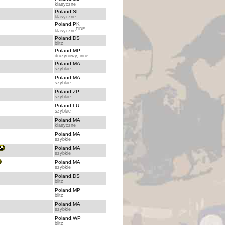
klasyczne
Poland,SL
klasyczne
Poland,PK
FIDE
klasyczne
Poland,DS
blitz
Poland,MP
drużynowy, inne
Poland,MA
szybkie
Poland,MA
szybkie
Poland,ZP
szybkie
Poland,LU
szybkie
Poland,MA
klasyczne
Poland,MA
szybkie
Poland,MA
szybkie
Poland,MA
szybkie
Poland,DS
blitz
Poland,MP
blitz
Poland,MA
szybkie
Poland,WP
blitz