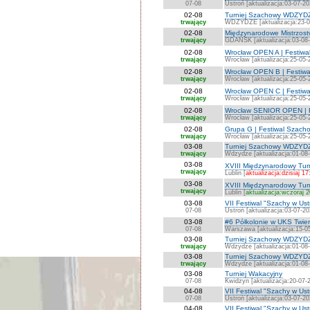
07-08
Ustroń [aktualizacja:03-07-20
02-08
Turniej Szachowy WDZYD
trwający
WDZYDZE [aktualizacja:23-0
02-08
Międzynarodowe Mistrzost
trwający
GDAŃSK [aktualizacja:03-08
02-08
Wrocław OPEN A | Festiwa
trwający
Wrocław [aktualizacja:25-05-
02-08
Wrocław OPEN B | Festiwa
trwający
Wrocław [aktualizacja:25-05-
02-08
Wrocław OPEN C | Festiwa
trwający
Wrocław [aktualizacja:25-05-
02-08
Wrocław SENIOR OPEN | F
trwający
Wrocław [aktualizacja:25-05-
02-08
Grupa G | Festiwal Szach
trwający
Wrocław [aktualizacja:25-05-
03-08
Turniej Szachowy WDZYDZ
trwający
Wdzydze [aktualizacja:01-08
03-08
XVIII Międzynarodowy Turn
trwający
Lublin [
aktualizacja:dzisiaj 17
03-08
XVIII Międzynarodowy Tur
trwający
Lublin [
aktualizacja:wczoraj 
03-08
VII Festiwal "Szachy w Us
07-08
Ustroń [aktualizacja:03-07-20
03-08
#6 Półkolonie w UKS Twie
07-08
Warszawa [aktualizacja:15-0
03-08
Turniej Szachowy WDZYDZ
trwający
Wdzydze [aktualizacja:01-08
03-08
Turniej Szachowy WDZYDZ
trwający
Wdzydze [aktualizacja:01-08
03-08
Turniej Wakacyjny
07-08
Kwidzyn [aktualizacja:20-07-
04-08
VII Festiwal "Szachy w Ust
07-08
Ustroń [aktualizacja:03-07-20
04-08
VII Festiwal "Szachy w Ust