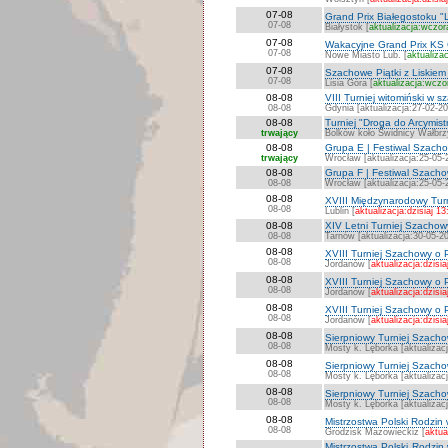
07-08
Grand Prix Białegostoku "L
07-08
Białystok [
aktualizacja:wczor
07-08
Wakacyjne Grand Prix KS 
07-08
Nowe Miasto Lub. [
aktualiza
07-08
Szachowe Piątki z Liskiem
07-08
Lisia Góra [
aktualizacja:wczo
08-08
VIII Turniej witomiński w 
08-08
Gdynia [aktualizacja:27-02-2
08-08
Turniej "Droga do Arcymi
trwający
Bolków koło Świdnicy Wałbrzy
08-08
Grupa E | Festiwal Szach
trwający
Wrocław [aktualizacja:25-05-
08-08
Grupa F | Festiwal Szach
08-08
Wrocław [aktualizacja:25-05-
08-08
XVIII Międzynarodowy Turn
08-08
Lublin [
aktualizacja:dzisiaj 13
08-08
XIV Letni Turniej Szachow
08-08
Tarnów [aktualizacja:30-05-2
08-08
XVIII Turniej Szachowy o 
08-08
Jordanów [
aktualizacja:dzisia
08-08
XVIII Turniej Szachowy o 
08-08
Jordanów [
aktualizacja:dzisia
08-08
XVIII Turniej Szachowy o P
08-08
Jordanów [
aktualizacja:dzisia
08-08
Sierpniowy Turniej Szachowy
08-08
Mosty k. Lęborka [aktualizac
08-08
Sierpniowy Turniej Szachow
08-08
Mosty k. Lęborka [aktualizac
08-08
Sierpniowy Turniej Szachow
08-08
Mosty k. Lęborka [aktualizac
08-08
Mistrzostwa Polski Rodzin
08-08
Grodzisk Mazowieckiz [
aktua
Mistrzostwa Polski Rodzin