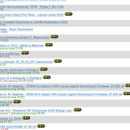
26]
roniu łączą pokolenia" 2026 - Grupa F (do 8 lat)
26]
zachowy Cztery Pory Roku - edycja Letnia 2026
026]
a | Festiwal Szachowy im. Adolfa Anderssena 2026
2026]
ship - Team Tournament
7-2026]
ej czwartkowy pamięci P. Wajszczyka)
8-2026]
zieży ur 2011 i młodsi w Miszewie
acja:wczoraj 13:24
]
otece publicznej
08-2026]
ku Ludowym 16_00-19_00! Zapraszamy!
14:23
]
ategorię szachową w Ostrołęce
IUM [
aktualizacja:wczoraj 13:35
]
ych na 4 kategorię w Ostrołęce
m [aktualizacja:06-08-2026]
y im. M. Najdorfa - OPEN A (I miejsce 3 000 zł pula nagród finansowych Festiwalu 25 000 zł)
izacja:wczoraj 16:49
]
y im. M. Najdorfa - OPEN B (I miejsce 400 zł pula nagród finansowych Festiwalu 25 000 zł)
izacja:wczoraj 16:52
]
WROCŁAW
j 08:46
]
we Ind. i Rodzinne GP Chrzanowa 2026 Edycja Lato.
talna 1 [
aktualizacja:wczoraj 18:54
]
etmanie 21_2026
raj 21:33
]
NIA SZACHOWE 07 08 26
j 12:33
]