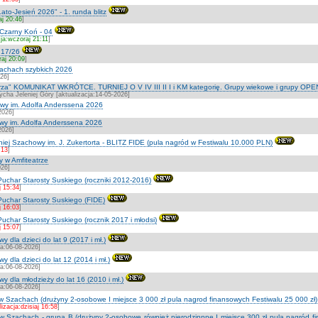
ato-Jesień 2026" - 1. runda blitz
aj 20:46
]
Czarny Koń - 04
cja:wczoraj 21:11
]
 17/26
raj 20:09
]
szachach szybkich 2026
026]
strza" KOMUNIKAT WKRÓTCE. TURNIEJ O V IV III II I i KM kategorię. Grupy wiekowe i grupy OPE
cha Jeleniej Góry [aktualizacja:14-05-2026]
owy im. Adolfa Anderssena 2026
2026]
owy im. Adolfa Anderssena 2026
2026]
iej Szachowy im. J. Zukertorta - BLITZ FIDE (pula nagród w Festiwalu 10.000 PLN)
:13
]
y w Amfiteatrze
026]
Puchar Starosty Suskiego (roczniki 2012-2016)
j 15:34
]
Puchar Starosty Suskiego (FIDE)
j 16:03
]
uchar Starosty Suskiego (rocznik 2017 i młodsi)
j 15:07
]
 dla dzieci do lat 9 (2017 i mł.)
ja:06-08-2026]
y dla dzieci do lat 12 (2014 i mł.)
ja:06-08-2026]
y dla młodzieży do lat 16 (2010 i mł.)
ja:06-08-2026]
 w Szachach (drużyny 2-osobowe I miejsce 3 000 zł pula nagrod finansowych Festiwalu 25 000 zł)
lizacja:dzisiaj 16:58
]
 w Szachach - grupa B (drużyny 2-osobowe również nierodzinnne I miejsce 300 zł pula nagród fin