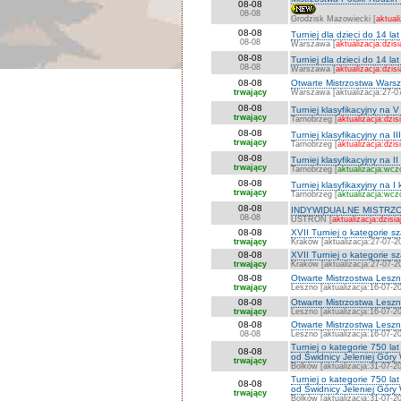
08-08
08-08
Grodzisk Mazowiecki [
aktuali
08-08
Turniej dla dzieci do 14 l
08-08
Warszawa [
aktualizacja:dzisi
08-08
Turniej dla dzieci do 14 l
08-08
Warszawa [
aktualizacja:dzisi
08-08
Otwarte Mistrzostwa Warsza
trwający
Warszawa [aktualizacja:27-0
08-08
Turniej klasyfikacyjny na V
trwający
Tarnobrzeg [
aktualizacja:dzis
08-08
Turniej klasyfikacyjny na II
trwający
Tarnobrzeg [
aktualizacja:dzis
08-08
Turniej klasyfikacyjny na II
trwający
Tarnobrzeg [
aktualizacja:wcz
08-08
Turniej klasyfikaxyjny na I
trwający
Tarnobrzeg [
aktualizacja:wcz
08-08
INDYWIDUALNE MISTRZO
08-08
USTROŃ [
aktualizacja:dzisia
08-08
XVII Turniej o kategorie 
trwający
Kraków [aktualizacja:27-07-2
08-08
XVII Turniej o kategorie 
trwający
Kraków [aktualizacja:27-07-2
08-08
Otwarte Mistrzostwa Lesz
trwający
Leszno [aktualizacja:16-07-2
08-08
Otwarte Mistrzostwa Les
trwający
Leszno [aktualizacja:16-07-2
08-08
Otwarte Mistrzostwa Les
08-08
Leszno [aktualizacja:16-07-2
Turniej o kategorie 750 
08-08
od Świdnicy Jeleniej Góry
trwający
Bolków [aktualizacja:31-07-2
Turniej o kategorie 750 
08-08
od Świdnicy Jeleniej Góry
trwający
Bolków [aktualizacja:31-07-2