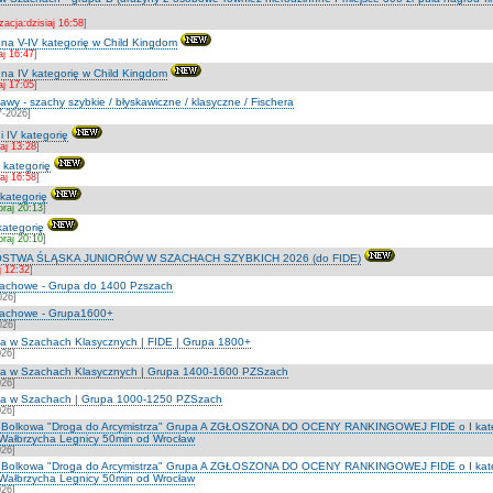
zacja:dzisiaj 16:58
]
at na V-IV kategorię w Child Kingdom
aj 16:47
]
at na IV kategorię w Child Kingdom
aj 17:05
]
wy - szachy szybkie / błyskawiczne / klasyczne / Fischera
7-2026]
 i IV kategorię
iaj 13:28
]
I kategorię
iaj 16:58
]
 kategorię
oraj 20:13
]
 kategorię
oraj 20:10
]
STWA ŚLĄSKA JUNIORÓW W SZACHACH SZYBKICH 2026 (do FIDE)
j 12:32
]
szachowe - Grupa do 1400 Pzszach
026]
szachowe - Grupa1600+
026]
na w Szachach Klasycznych | FIDE | Grupa 1800+
026]
zna w Szachach Klasycznych | Grupa 1400-1600 PZSzach
026]
zna w Szachach | Grupa 1000-1250 PZSzach
026]
lat Bolkowa "Droga do Arcymistrza" Grupa A ZGŁOSZONA DO OCENY RANKINGOWEJ FIDE o I kateg
 Wałbrzycha Legnicy 50min od Wrocław
026]
lat Bolkowa "Droga do Arcymistrza" Grupa A ZGŁOSZONA DO OCENY RANKINGOWEJ FIDE o I kateg
 Wałbrzycha Legnicy 50min od Wrocław
026]