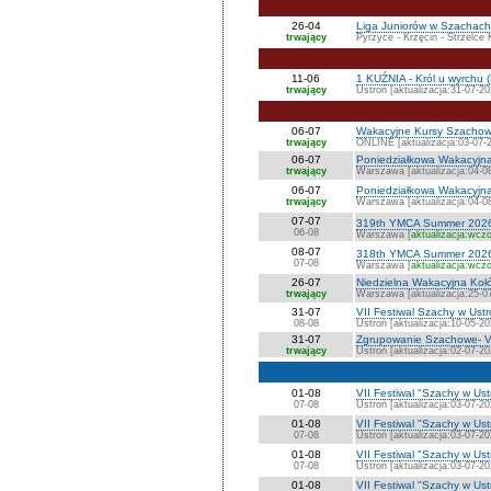
26-04
Liga Juniorów w Szachach 
trwający
Pyrzyce - Krzęcin - Strzelce 
11-06
1 KUŹNIA - Król u wyrchu (
trwający
Ustroń [aktualizacja:31-07-20
06-07
Wakacyjne Kursy Szacho
trwający
ONLINE [aktualizacja:03-07-
06-07
Poniedziałkowa Wakacyjn
trwający
Warszawa [aktualizacja:04-0
06-07
Poniedziałkowa Wakacyjn
trwający
Warszawa [aktualizacja:04-0
07-07
319th YMCA Summer 202
06-08
Warszawa [
aktualizacja:wczo
08-07
318th YMCA Summer 202
07-08
Warszawa [
aktualizacja:wczo
26-07
Niedzielna Wakacyjna K
trwający
Warszawa [aktualizacja:25-0
31-07
VII Festiwal Szachy w Ust
08-08
Ustroń [aktualizacja:10-05-20
31-07
Zgrupowanie Szachowe- VI
trwający
Ustroń [aktualizacja:02-07-20
01-08
VII Festiwal "Szachy w Us
07-08
Ustroń [aktualizacja:03-07-20
01-08
VII Festiwal "Szachy w Us
07-08
Ustroń [aktualizacja:03-07-20
01-08
VII Festiwal "Szachy w Ust
07-08
Ustroń [aktualizacja:03-07-20
01-08
VII Festiwal "Szachy w Us