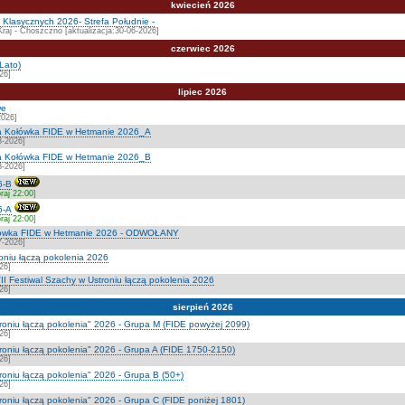
kwiecień 2026
Klasycznych 2026- Strefa Południe -
Kraj - Choszczno [aktualizacja:30-06-2026]
czerwiec 2026
Lato)
26]
lipiec 2026
we
2026]
a Kołówka FIDE w Hetmanie 2026_A
8-2026]
a Kołówka FIDE w Hetmanie 2026_B
8-2026]
6-B
raj 22:00
]
6-A
raj 22:00
]
ołówka FIDE w Hetmanie 2026 - ODWOŁANY
7-2026]
roniu łączą pokolenia 2026
26]
I Festiwal Szachy w Ustroniu łączą pokolenia 2026
26]
sierpień 2026
troniu łączą pokolenia" 2026 - Grupa M (FIDE powyżej 2099)
26]
troniu łączą pokolenia" 2026 - Grupa A (FIDE 1750-2150)
26]
roniu łączą pokolenia" 2026 - Grupa B (50+)
26]
troniu łączą pokolenia" 2026 - Grupa C (FIDE poniżej 1801)