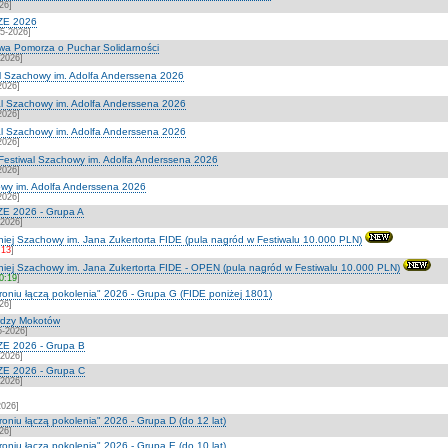
26]
ZE 2026
5-2026]
wa Pomorza o Puchar Solidarności
-2026]
l Szachowy im. Adolfa Anderssena 2026
2026]
l Szachowy im. Adolfa Anderssena 2026
2026]
l Szachowy im. Adolfa Anderssena 2026
2026]
estiwal Szachowy im. Adolfa Anderssena 2026
2026]
owy im. Adolfa Anderssena 2026
2026]
E 2026 - Grupa A
-2026]
iej Szachowy im. Jana Zukertorta FIDE (pula nagród w Festiwalu 10.000 PLN)
:13
]
niej Szachowy im. Jana Zukertorta FIDE - OPEN (pula nagród w Festiwalu 10.000 PLN)
20:19
]
troniu łączą pokolenia" 2026 - Grupa G (FIDE poniżej 1801)
26]
rdzy Mokotów
5-2026]
E 2026 - Grupa B
-2026]
E 2026 - Grupa C
-2026]
2026]
roniu łączą pokolenia" 2026 - Grupa D (do 12 lat)
26]
roniu łączą pokolenia" 2026 - Grupa E (do 10 lat)