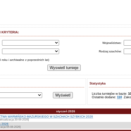
 KRYTERIA:
s
Województwo:
:
Rodzaj szachów:
 roku i archiwalne z poprzednich lat)
Statystyka
Liczba turniejów w bazie:
1
Ostatnio dodane:
110
Zakoń
styczeń 2026
TWA WARMIŃSKO-MAZURSKIEGO W SZACHACH SZYBKICH 2026
ktualizacja:30-06-2026]
a 2026
zacja:05-08-2026]