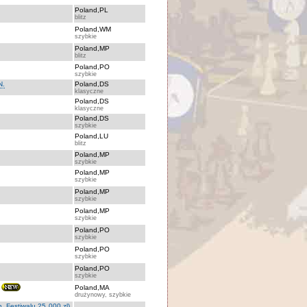
Poland,PL
blitz
Poland,WM
szybkie
Poland,MP
blitz
Poland,PO
szybkie
N.
Poland,DS
klasyczne
Poland,DS
klasyczne
Poland,DS
szybkie
Poland,LU
blitz
Poland,MP
szybkie
Poland,MP
szybkie
Poland,MP
szybkie
Poland,MP
szybkie
Poland,PO
szybkie
Poland,PO
szybkie
Poland,PO
szybkie
Poland,MA
drużynowy, szybkie
. Festiwalu 25 000 zl)