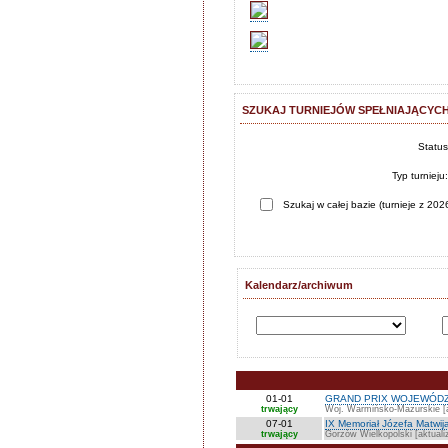
SZUKAJ TURNIEJÓW SPEŁNIAJĄCYCH
Statu
Typ turnieju
Szukaj w całej bazie (turnieje z 2026
Kalendarz/archiwum
01-01
GRAND PRIX WOJEWÓDZ
trwający
Woj. Warmińsko-Mazurskie [a
07-01
IX Memoriał Józefa Matwij
trwający
Gorzów Wielkopolski [aktuali