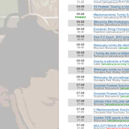
07-08
Ustroń [aktualizacja:03-07-20
04-08
VII Festiwal "Szachy w Ust
07-08
Ustroń [aktualizacja:03-07-20
05-08
Międzynarodowy Turniej S
trwający
Iwonicz [aktualizacja:06-08-2
06-08
Wieczorny Blitz Anderssen
06-08
Wrocław [aktualizacja:25-05-
06-08
European Shogi Champion
06-08
Paderborn [aktualizacja:07-0
06-08
Klub P.Z.Szach. (653 turni
06-08
Warszawa [aktualizacja:06-0
06-08
Wakacyjny turniej dla młod
06-08
Miszewo Murowane [
aktualiz
06-08
I Turniej dla dzieci w bibli
06-08
Świnoujście [aktualizacja:06-
06-08
Szachy w plenerze w Par
06-08
Lublin [
aktualizacja:wczoraj 
06-08
Wakacyjny turniej na II k
07-08
Ostrołęka Park Wodny AQAR
06-08
Wakacyjny dla początkując
06-08
Ostrołęka Park Wodny Aqariu
07-08
Grodziski Festiwal Szachow
07-08
Grodzisk Mazowiecki [
aktual
07-08
Grodziski Festiwal Szachow
07-08
Grodzisk Mazowiecki [
aktual
07-08
GRAND PRIX POLONII 
07-08
Wrocław [
aktualizacja:wczora
07-08
V Międzynarodowe Szacho
07-08
Chrzanów Klub Szachowy Szpi
07-08
Szybkie FIDE granie w H
07-08
Warszawa [
aktualizacja:wczo
07-08
WOLSZTYŃSKIE SPOTKA
07-08
Wolsztyn [
aktualizacja:dzisia