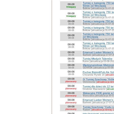
Turniej o kategorię 750 
08-08
50min od Wrocławia
trwający
Bolków [aktualizacja:31-07-2
Turniej o kategorię 750 
08-08
50min od Wrocławia
trwający
Bolków [aktualizacja:31-07-2
08-08
Turniej o kategorię 750 l
08-08
Bolków [aktualizacja:31-07-2
08-08
Turniej o kategorię 750 la
08-08
Bolków [aktualizacja:31-07-2
Turniej o kategorię 750 l
08-08
od Wrocławia
08-08
Bolków [aktualizacja:31-07-2
Turniej o kategorię 750 
08-08
50min od Wrocławia
08-08
Bolków [aktualizacja:31-07-2
08-08
Emanuel Lasker Women's C
08-08
Barlinek [aktualizacja:17-07-
08-08
Turniej Młodych Talentów
08-08
Kutno [aktualizacja:03-08-202
08-08
Międzynarodowe Mistrzostw
08-08
GDAŃSK [aktualizacja:05-08
08-08
Puchar Bistro&Pub Ale Sz
08-08
Chrzanów Rynek 14 [
aktualiz
09-08
IV Turniej Szachowy "Kró
planowany
Ostrzeszów [
aktualizacja:dzi
09-08
Turniej dla dzieci do 12 lat
planowany
Grodzisk Mazowiecki [
aktual
09-08
Wakacyjne FIDE granie w
planowany
Warszawa [aktualizacja:30-0
09-08
Emanuel Lasker Women's Ch
planowany
Barlinek [aktualizacja:17-07-
09-08
Turniej Szachowy "Cudu n
planowany
Radom [
aktualizacja:dzisiaj 
09-08