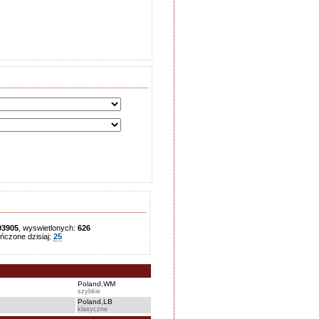
03905
, wyswietlonych:
626
czone dzisiaj:
25
Poland,WM
szybkie
Poland,LB
klasyczne