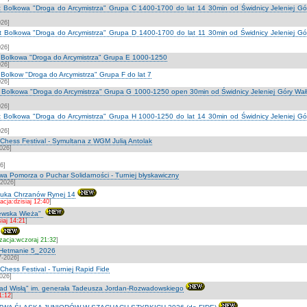
lat Bolkowa "Droga do Arcymistrza" Grupa C 1400-1700 do lat 14 30min od Świdnicy Jeleniej G
026]
lat Bolkowa "Droga do Arcymistrza" Grupa D 1400-1700 do lat 11 30min od Świdnicy Jeleniej G
026]
at Bolkowa "Droga do Arcymistrza" Grupa E 1000-1250
026]
t Bolkow "Droga do Arcymistrza" Grupa F do lat 7
026]
at Bolkowa "Droga do Arcymistrza" Grupa G 1000-1250 open 30min od Świdnicy Jeleniej Góry Wa
026]
lat Bolkowa "Droga do Arcymistrza" Grupa H 1000-1250 do lat 14 30min od Świdnicy Jeleniej G
026]
hess Festival - Symultana z WGM Julią Antolak
2026]
6]
a Pomorza o Puchar Solidarności - Turniej błyskawiczny
-2026]
tuka Chrzanów Rynej 14
acja:dzisiaj 12:40
]
lewska Wieża"
siaj 14:21
]
izacja:wczoraj 21:32
]
 Hetmanie 5_2026
7-2026]
ess Festival - Turniej Rapid Fide
2026]
ad Wisłą" im. generała Tadeusza Jordan-Rozwadowskiego
11:12
]