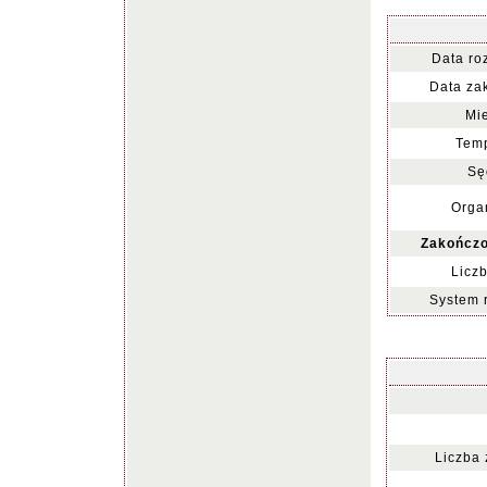
Data ro
Data za
Mie
Temp
Sę
Organ
Zakończo
Liczb
System 
Liczba