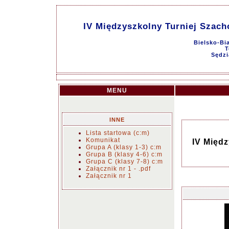
IV Międzyszkolny Turniej Szacho
Bielsko-Bi
T
Sędzi
MENU
INNE
Lista startowa (c:m)
Komunikat
IV Międz
Grupa A (klasy 1-3) c:m
Grupa B (klasy 4-6) c:m
Grupa C (klasy 7-8) c:m
Załącznik nr 1 - .pdf
Załącznik nr 1