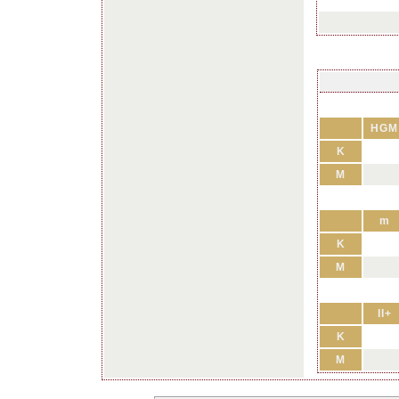
HGM
K
M
m
K
M
II+
K
M