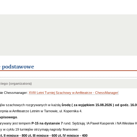
e podstawowe
iego (organizatora)
mie Chessmanager:
XVIII Letni Turniej Szachowy w Amfiteatrze - ChessManager
niejów szachowych rozgrywanych w każdą
środę ( za wyjątkiem 15.08.2026 ) od godz. 16.
rpnia w Amfiteatrze Letnim w Tarnowie, ul. Kopernika 4.
 wpisowego
.
zgrywany jest tempem
P-15 na dystansie 7
rund. Sędziują: IA Paweł Kasperek i NA Wiesław 
y w cyklu 19 turniejów otrzymają nagrody finansowe:
ł, II miejsce - 800 zł, III miejsce - 600 zł,
IV miejsce - 400