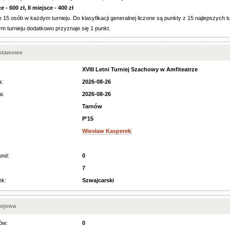
 - 600 zł, II miejsce - 400 zł
 15 osób w każdym turnieju. Do klasyfikacji generalnej liczone są punkty z 15 najlepszych t
m turnieju dodatkowo przyznaje się 1 punkt.
dstawowe
XVIII Letni Turniej Szachowy w Amfiteatrze
a:
2026-08-26
a:
2026-08-26
Tarnów
P'15
Wiesław Kasperek
und:
0
7
ek:
Szwajcarski
iejowa
ów:
0