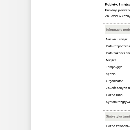
Kobiety: I miejsce
Punktuje pierwsze
Za udział w każdy
Informacje po
Nazwa turnieju:
Data rozpoczęci
Data zakończeni
Miejsce:
Tempo gry:
Sędzia:
Organizator:
Zakończonych r
Liczba rund:
System rozgryw
Statystyka turn
Liczba zawodnik