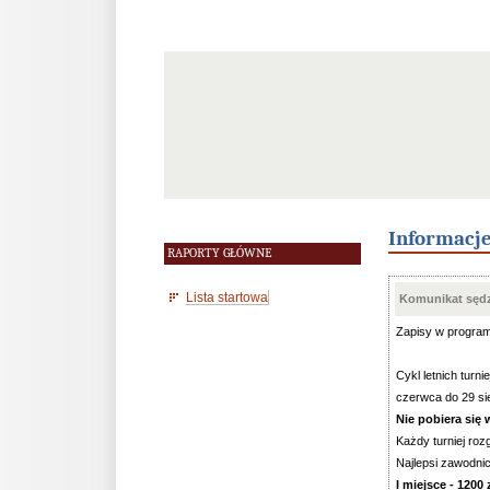
Informacj
RAPORTY GŁÓWNE
Lista startowa
Komunikat sędz
Zapisy w progra
Cykl letnich tur
czerwca do 29 sie
Nie pobiera się
Każdy turniej ro
Najlepsi zawodnic
I miejsce - 1200 z