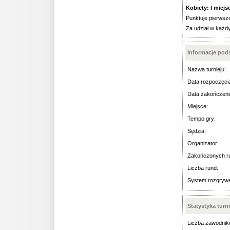
Kobiety: I miejsce
Punktuje pierwsze
Za udział w każdy
Informacje po
Nazwa turnieju:
Data rozpoczęci
Data zakończeni
Miejsce:
Tempo gry:
Sędzia:
Organizator:
Zakończonych r
Liczba rund:
System rozgryw
Statystyka turn
Liczba zawodnik