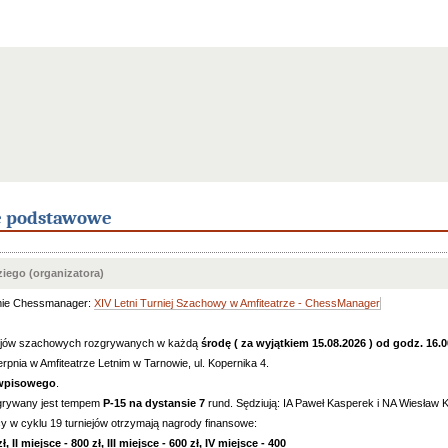
e podstawowe
iego (organizatora)
mie Chessmanager:
XIV Letni Turniej Szachowy w Amfiteatrze - ChessManager
niejów szachowych rozgrywanych w każdą
środę ( za wyjątkiem 15.08.2026 ) od godz. 16.
rpnia w Amfiteatrze Letnim w Tarnowie, ul. Kopernika 4.
 wpisowego
.
zgrywany jest tempem
P-15 na dystansie 7
rund. Sędziują: IA Paweł Kasperek i NA Wiesław 
y w cyklu 19 turniejów otrzymają nagrody finansowe:
ł, II miejsce - 800 zł, III miejsce - 600 zł,
IV miejsce - 400