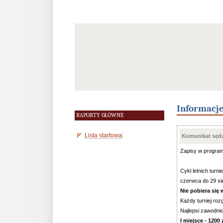
Informacj
RAPORTY GŁÓWNE
Lista startowa
Komunikat sędz
Zapisy w progra
Cykl letnich tur
czerwca do 29 sie
Nie pobiera się
Każdy turniej ro
Najlepsi zawodnic
I miejsce - 1200 z