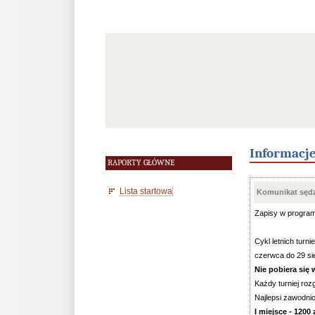
Informacj
RAPORTY GŁÓWNE
Lista startowa
Komunikat sędz
Zapisy w progra
Cykl letnich tur
czerwca do 29 sie
Nie pobiera się
Każdy turniej ro
Najlepsi zawodnic
I miejsce - 1200 z