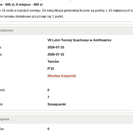
 - 600 zł, II miejsce - 400 zł
 15 osób w każdym turnieju. Do klasyfikacji generalnej liczone są punkty z 15 najlepszych t
m turnieju dodatkowo przyznaje się 1 punkt.
dstawowe
VII Letni Turniej Szachowy w Amfiteatrze
a:
2026-07-15
a:
2026-07-15
Tarnów
P'15
Wiesław Kasperek
und:
0
7
ek:
Szwajcarski
iejowa
ów:
0