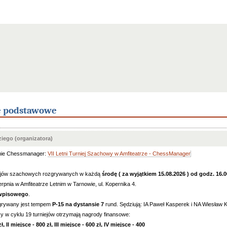
e podstawowe
iego (organizatora)
mie Chessmanager:
VII Letni Turniej Szachowy w Amfiteatrze - ChessManager
niejów szachowych rozgrywanych w każdą
środę ( za wyjątkiem 15.08.2026 ) od godz. 16.
rpnia w Amfiteatrze Letnim w Tarnowie, ul. Kopernika 4.
 wpisowego
.
zgrywany jest tempem
P-15 na dystansie 7
rund. Sędziują: IA Paweł Kasperek i NA Wiesław 
y w cyklu 19 turniejów otrzymają nagrody finansowe:
ł, II miejsce - 800 zł, III miejsce - 600 zł,
IV miejsce - 400