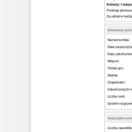
Kobiety: I miejsce
Punktuje pierwsze
Za udział w każdy
Informacje po
Nazwa turnieju:
Data rozpoczęci
Data zakończeni
Miejsce:
Tempo gry:
Sędzia:
Organizator:
Zakończonych r
Liczba rund:
System rozgryw
Statystyka turn
Liczba zawodnik