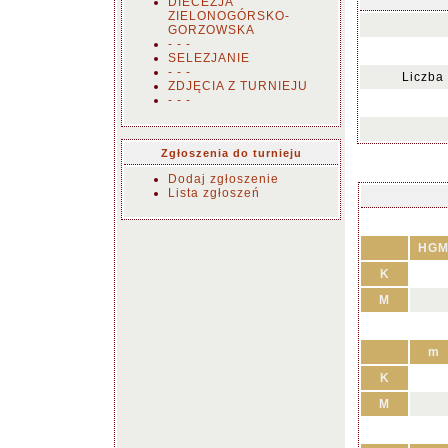
DIECEZJA
ZIELONOGÓRSKO-
GORZOWSKA
- - -
SELEZJANIE
- - -
Liczba
ZDJĘCIA Z TURNIEJU
- - -
Zgłoszenia do turnieju
Dodaj zgłoszenie
Lista zgłoszeń
HG
K
M
m
K
M