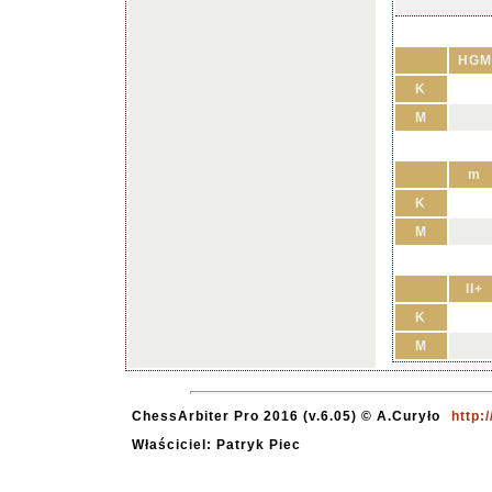
HGM
K
M
m
K
M
II+
K
M
ChessArbiter Pro 2016 (v.6.05) © A.Curyło
http:
Właściciel: Patryk Piec