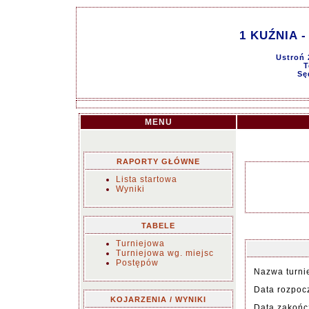
1 KUŹNIA -
Ustroń 
T
Sę
MENU
RAPORTY GŁÓWNE
Lista startowa
Wyniki
TABELE
Turniejowa
Turniejowa wg. miejsc
Postępów
Nazwa turnie
Data rozpoc
KOJARZENIA / WYNIKI
Data zakońc