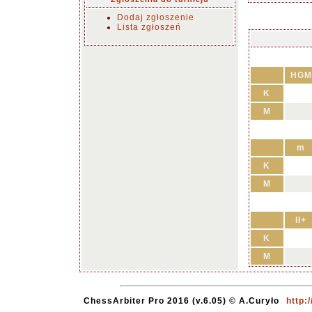
Dodaj zgłoszenie
Lista zgłoszeń
HGM
K
M
m
K
M
II+
K
M
ChessArbiter Pro 2016 (v.6.05) © A.Curyło
http: