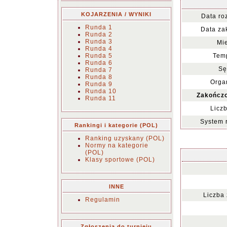
KOJARZENIA / WYNIKI
Data ro
Runda 1
Data za
Runda 2
Runda 3
Mie
Runda 4
Runda 5
Temp
Runda 6
Sę
Runda 7
Runda 8
Organ
Runda 9
Runda 10
Zakończo
Runda 11
Liczb
System 
Rankingi i kategorie (POL)
Ranking uzyskany (POL)
Normy na kategorie
(POL)
Klasy sportowe (POL)
INNE
Liczba
Regulamin
Zgłoszenia do turnieju