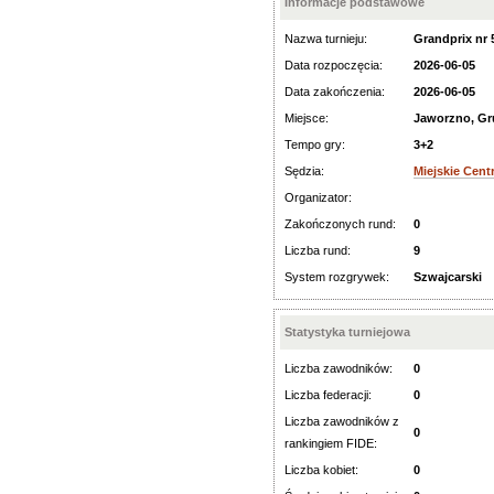
Informacje podstawowe
Nazwa turnieju:
Grandprix nr 
Data rozpoczęcia:
2026-06-05
Data zakończenia:
2026-06-05
Miejsce:
Jaworzno, Gr
Tempo gry:
3+2
Sędzia:
Miejskie Cent
Organizator:
Zakończonych rund:
0
Liczba rund:
9
System rozgrywek:
Szwajcarski
Statystyka turniejowa
Liczba zawodników:
0
Liczba federacji:
0
Liczba zawodników z
0
rankingiem FIDE:
Liczba kobiet:
0