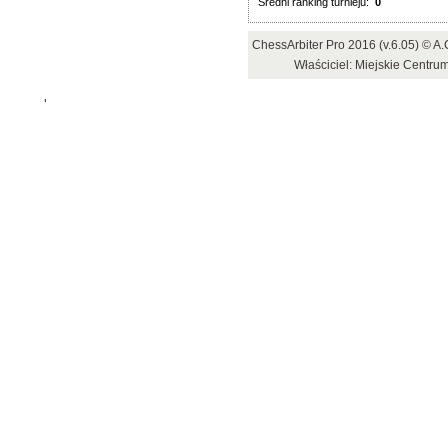
Średni ranking turnieju:
0
ChessArbiter Pro 2016 (v.6.05) © 
Właściciel: Miejskie Centrum
'