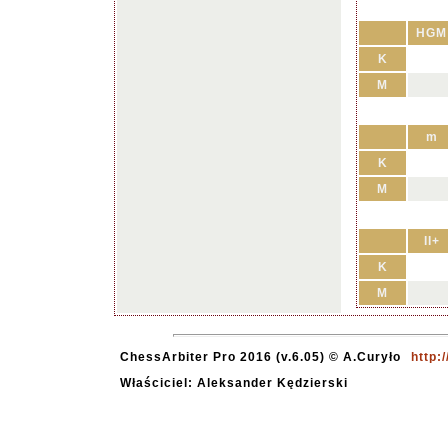
HGM
K
M
m
K
M
II+
K
M
ChessArbiter Pro 2016 (v.6.05) © A.Curyło
http:
Właściciel: Aleksander Kędzierski