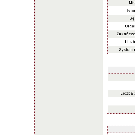
Mie
Temp
Sę
Organ
Zakończo
Liczb
System 
Liczba