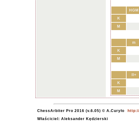
HGM
K
M
m
K
M
II+
K
M
ChessArbiter Pro 2016 (v.6.05) © A.Curyło
http:
Właściciel: Aleksander Kędzierski