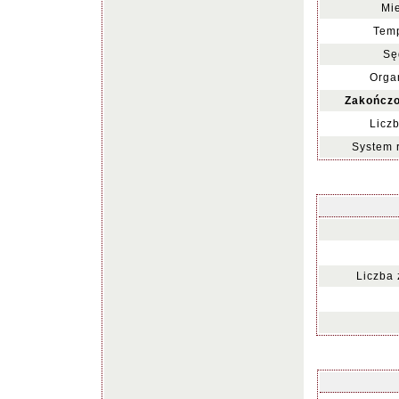
Mie
Temp
Sę
Organ
Zakończo
Liczb
System 
Liczba