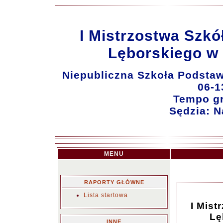
I Mistrzostwa Szk
Lęborskiego w S
Niepubliczna Szkoła Podsta
06-1
Tempo gr
Sędzia: N
MENU
RAPORTY GŁÓWNE
Lista startowa
I Mis
Lę
INNE