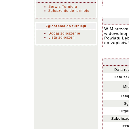
Serwis Turnieju
Zgłoszenie do turnieju
Zgłoszenia do turnieju
W Mistrzost
w dowolnej 
Dodaj zgłoszenie
Lista zgłoszeń
Powiatu Lęb
do zapisów!
Data ro
Data za
Mie
Temp
Sę
Organ
Zakończo
Liczb