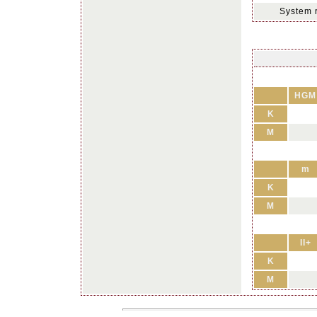
System 
HGM
K
M
m
K
M
II+
K
M