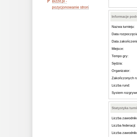
Bizzit.pl -
pozycjonowanie stron
Informacje po
Nazwa turnieju:
Data rozpoczęci
Data zakończeni
Miejsce:
Tempo gry:
Sędzia:
Organizator:
Zakończonych r
Liczba rund:
System rozgryw
Statystyka turn
Liczba zawodnik
Liczba federacji:
Liczba zawodnik