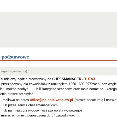
e podstawowe
iego (organizatora)
 turniejowy będzie prowadzony na 
CHESSMANAGER - 
TUTAJ
j przeznaczony dla zawodników z rankingiem 1250-1600 PZSzach, bez wzglę
ieju można zdobyć III lub II kategorię szachową oraz małą normę na I katego
enia proszę przesyłać: 
mailowo na adres 
office@polonia.wroclaw.pl
 (proszę podać imię i nazwis
lub przez serwis chessmanager.com
lub na miejscu zawodów (wyższa opłata wpisowego)
 miejsc w turnieju ograniczona do 57 zawodników.