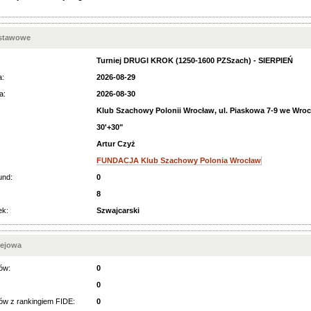
dstawowe
Turniej DRUGI KROK (1250-1600 PZSzach) - SIERPIEŃ
a:
2026-08-29
a:
2026-08-30
Klub Szachowy Polonii Wrocław, ul. Piaskowa 7-9 we Wroc
30'+30"
Artur Czyż
FUNDACJA Klub Szachowy Polonia Wrocław
und:
0
8
ek:
Szwajcarski
iejowa
ów:
0
0
ów z rankingiem FIDE:
0