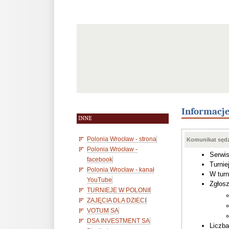
Informacj
INNE
Polonia Wrocław - strona
Komunikat sędz
Polonia Wrocław -
Serwis
facebook
Turnie
Polonia Wrocław - kanał
W turn
YouTube
Zgłosz
TURNIEJE W POLONII
ZAJĘCIA DLA DZIECI
VOTUM SA
DSA INVESTMENT SA
Liczba