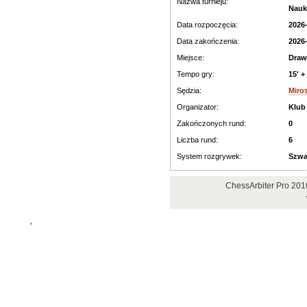
Nazwa turnieju:
Nauki
Data rozpoczęcia:
2026
Data zakończenia:
2026
Miejsce:
Draw
Tempo gry:
15' +
Sędzia:
Miro
Organizator:
Klub
Zakończonych rund:
0
Liczba rund:
6
System rozgrywek:
Szwa
ChessArbiter Pro 201
'