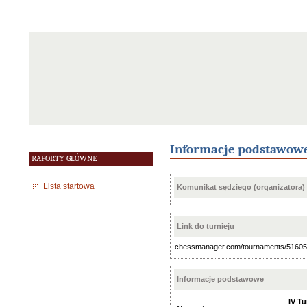
Informacje podstawow
RAPORTY GŁÓWNE
Lista startowa
Komunikat sędziego (organizatora)
Link do turnieju
chessmanager.com/tournaments/5160
Informacje podstawowe
IV T