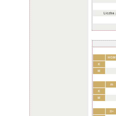
Liczba
HGM
K
M
m
K
M
II+