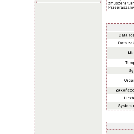
zmuszeni turn
Przepraszamy
Data ro
Data za
Mie
Temp
Sę
Organ
Zakończo
Liczb
System 