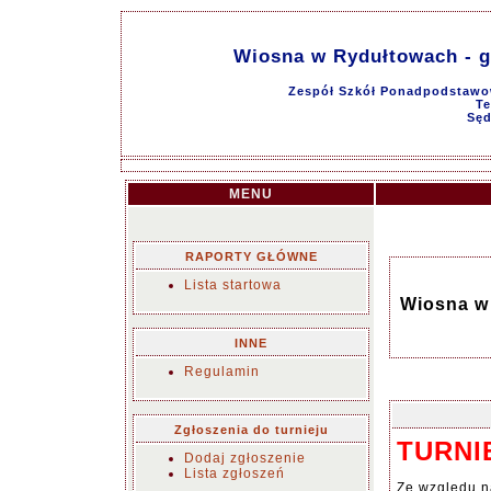
Wiosna w Rydułtowach - gr
Zespół Szkół Ponadpodstawo
Te
Sęd
MENU
RAPORTY GŁÓWNE
Lista startowa
Wiosna w 
INNE
Regulamin
Zgłoszenia do turnieju
TURNI
Dodaj zgłoszenie
Lista zgłoszeń
Ze względu n