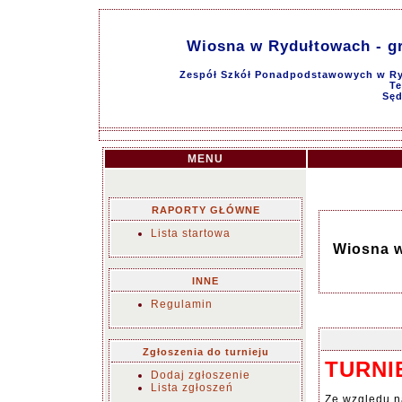
Wiosna w Rydułtowach - gru
Zespół Szkół Ponadpodstawowych w Ryd
Te
Sęd
MENU
RAPORTY GŁÓWNE
Lista startowa
Wiosna w 
INNE
Regulamin
Zgłoszenia do turnieju
TURNI
Dodaj zgłoszenie
Lista zgłoszeń
Ze względu n