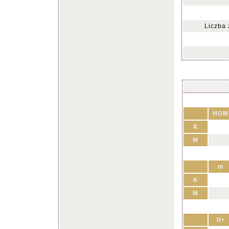
Liczba
HGM
K
M
m
K
M
II+