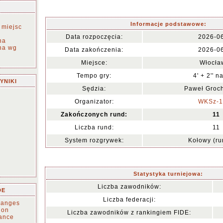
Informacje podstawowe:
 miejsc
Data rozpoczęcia:
2026-0
na
na wg
Data zakończenia:
2026-0
Miejsce:
Włocła
Tempo gry:
4' + 2'' n
YNIKI
Sędzia:
Paweł Groc
Organizator:
WKSz-1
Zakończonych rund:
11
Liczba rund:
11
System rozgrywek:
Kołowy (r
Statystyka turniejowa:
Liczba zawodników:
DE
Liczba federacji:
changes
tion
Liczba zawodników z rankingiem FIDE:
ance