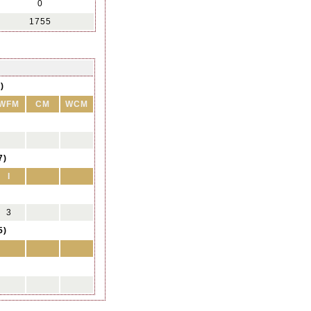
0
1755
)
WFM
CM
WCM
7)
I
3
5)