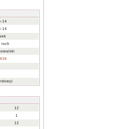
6-14
6-14
wek
a ruch
howalski
938
undowy)
12
1
12