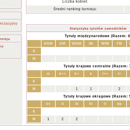
Liczba kobiet:
Średni ranking turnieju:
nizacyjny
Statystyka tytułów zawodników
Tytuły międzynarodowe (Razem: 0
rnieju
HGM
GM
WGM
IM
WIM
FM
ie
K
M
Tytuły krajowe centralne (Razem: 
m
k++
k+
k
I++
I+
K
M
1
1
2
Tytuły krajowe okręgowe (Razem: 
II+
II
III
IV
V
bk
K
M
1
2
2