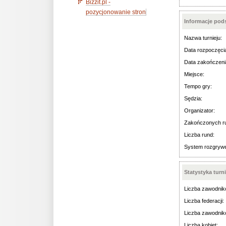
Bizzit.pl -
pozycjonowanie stron
Informacje po
Nazwa turnieju:
Data rozpoczęci
Data zakończeni
Miejsce:
Tempo gry:
Sędzia:
Organizator:
Zakończonych r
Liczba rund:
System rozgryw
Statystyka turn
Liczba zawodnik
Liczba federacji:
Liczba zawodnik
Liczba kobiet: