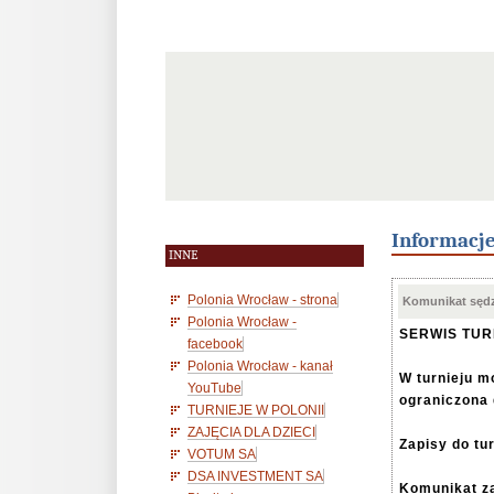
Informacj
INNE
Polonia Wrocław - strona
Komunikat sędz
Polonia Wrocław -
SERWIS TU
facebook
Polonia Wrocław - kanał
W turnieju m
YouTube
ograniczona
TURNIEJE W POLONII
ZAJĘCIA DLA DZIECI
Zapisy do tu
VOTUM SA
DSA INVESTMENT SA
Komunikat z