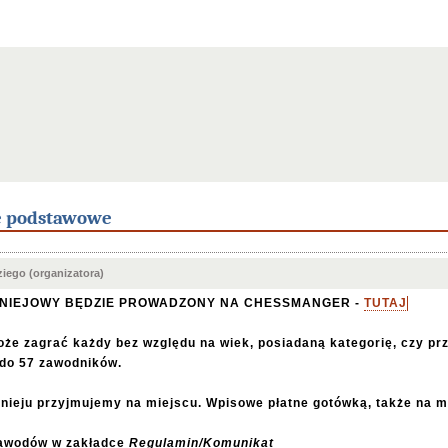
e podstawowe
iego (organizatora)
RNIEJOWY BĘDZIE PROWADZONY NA CHESSMANGER -
TUTAJ
oże zagrać każdy bez względu na wiek, posiadaną kategorię, czy pr
 do 57 zawodników.
rnieju przyjmujemy na miejscu. Wpisowe płatne gotówką, także na m
awodów w zakładce
Regulamin/Komunikat