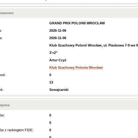
dstawowe
GRAND PRIX POLONII WROCŁAW
a:
2026-11-06
a:
2026-11-06
Klub Szachowy Polonii Wrocław, ul. Piaskowa 7-9 we 
3'+2"
Artur Czyż
Klub Szachowy Polonia Wrocław
und:
0
13
ek:
Szwajcarski
iejowa
ów:
0
0
ów z rankingiem FIDE:
0
0