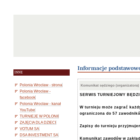
Informacje podstawow
INNE
Polonia Wrocław - strona
Komunikat sędziego (organizatora)
Polonia Wrocław -
SERWIS TURNIEJOWY BĘDZ
facebook
Polonia Wrocław - kanał
W turnieju może zagrać każdy
YouTube
ograniczona do 57 zawodnik
TURNIEJE W POLONII
ZAJĘCIA DLA DZIECI
Zapisy do turnieju przyjmuje
VOTUM SA
DSA INVESTMENT SA
Komunikat zawodów w zakła