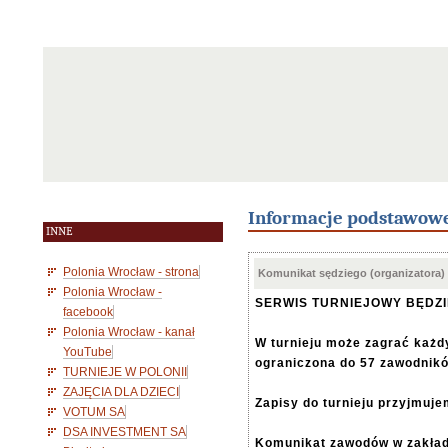
Informacje podstawow
INNE
Polonia Wrocław - strona
Komunikat sędziego (organizatora)
Polonia Wrocław -
SERWIS TURNIEJOWY BĘDZ
facebook
Polonia Wrocław - kanał
W turnieju może zagrać każdy
YouTube
ograniczona do 57 zawodnik
TURNIEJE W POLONII
ZAJĘCIA DLA DZIECI
Zapisy do turnieju przyjmuje
VOTUM SA
DSA INVESTMENT SA
Komunikat zawodów w zakła