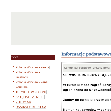
Informacje podstawow
INNE
Polonia Wrocław - strona
Komunikat sędziego (organizatora)
Polonia Wrocław -
SERWIS TURNIEJOWY BĘDZ
facebook
Polonia Wrocław - kanał
W turnieju może zagrać każdy
YouTube
ograniczona do 57 zawodnik
TURNIEJE W POLONII
ZAJĘCIA DLA DZIECI
Zapisy do turnieju przyjmuje
VOTUM SA
DSA INVESTMENT SA
Komunikat zawodów w zakła