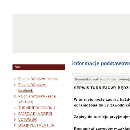
Informacje podstawow
INNE
Polonia Wrocław - strona
Komunikat sędziego (organizatora)
Polonia Wrocław -
SERWIS TURNIEJOWY BĘDZ
facebook
Polonia Wrocław - kanał
W turnieju może zagrać każdy
YouTube
ograniczona do 57 zawodnik
TURNIEJE W POLONII
ZAJĘCIA DLA DZIECI
Zapisy do turnieju przyjmuje
VOTUM SA
DSA INVESTMENT SA
Komunikat zawodów w zakła